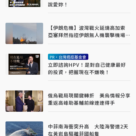
說愛妳！
【伊朗危機】波灣戰火延燒高加索
亞塞拜然指控伊朗無人機襲擊機場釀
2傷
PR・台灣癌症基金會
立即諮詢HPV！是對自己健康最好
的投資，把握現在不嫌晚！
俄烏戰局現關鍵轉折 美烏情報分享
重返高峰助基輔前線連連得手
中菲南海衝突升高 大陸海警連2天
在黃岩島驅離菲國船隻