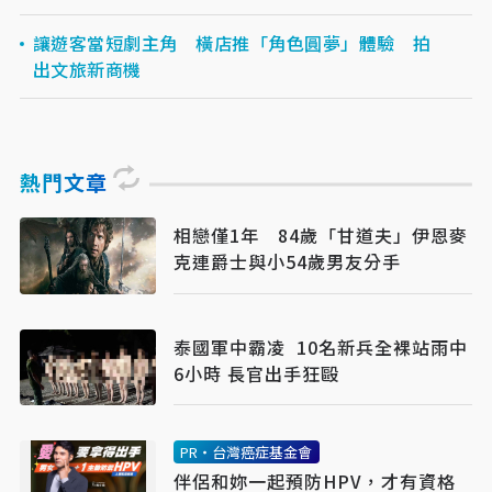
讓遊客當短劇主角 橫店推「角色圓夢」體驗 拍
出文旅新商機
熱門文章
相戀僅1年 84歲「甘道夫」伊恩麥
克連爵士與小54歲男友分手
泰國軍中霸凌 10名新兵全裸站雨中
6小時 長官出手狂毆
PR・台灣癌症基金會
伴侶和妳一起預防HPV，才有資格