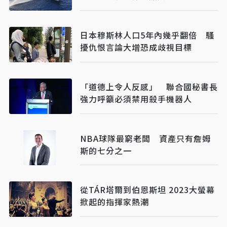
日本穆斯林人口5年內幾乎翻倍 騷
擾仇恨言論大增恐成歧視目標
「道德上令人反感」 聯合國秘書長
強力呼籲必須禁用殺手機器人
NBA球隊最窮老闆 資產只有詹姆
斯的七分之一
從TÁR塔爾到伯恩斯坦 2023大螢幕
掀起的指揮家熱潮