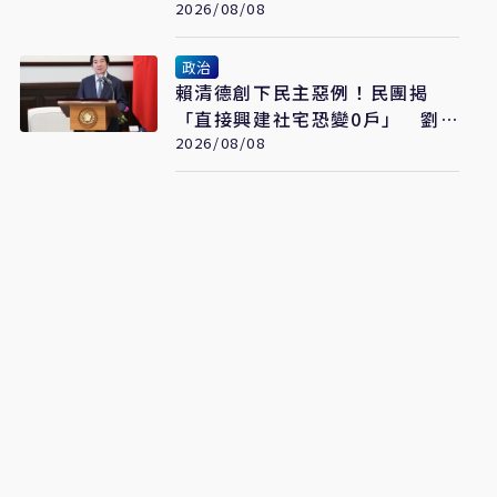
聯合操演
2026/08/08
政治
賴清德創下民主惡例！民團揭
「直接興建社宅恐變0戶」 劉
世芳駁：以偏概全
2026/08/08