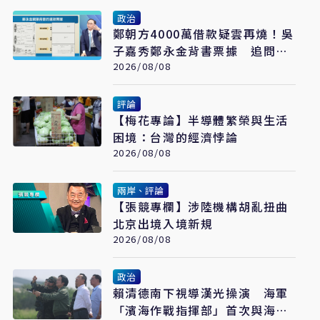
政治
鄭朝方4000萬借款疑雲再燒！吳
子嘉秀鄭永金背書票據 追問
2018選舉資金流向
2026/08/08
評論
【梅花專論】半導體繁榮與生活
困境：台灣的經濟悖論
2026/08/08
兩岸、評論
【張競專欄】涉陸機構胡亂扭曲
北京出境入境新規
2026/08/08
政治
賴清德南下視導漢光操演 海軍
「濱海作戰指揮部」首次與海巡