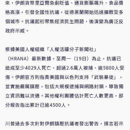
來，伊朗貨幣里亞爾急劇貶值、通貨膨脹飆升、食品價
格高漲，引發全國性抗議，從德黑蘭開始迅速擴散至多
個城市。抗議起初聚焦經濟民生問題，後演變為廣泛反
政府示威。
根據美國人權組織「人權活躍分子新聞社」
（HRANA）最新數據，至周一（19日）為止，抗議已
造成至少4029人死亡、超過2.6萬人被捕、逾5800人受
傷。伊朗官方則指責美國與以色列支持「武裝暴徒」，
並實施嚴厲鎮壓，包括大規模逮捕與網路封鎖，導致獨
立資訊難以流通。其他權利團體估計死亡人數更高，部
分報告指出累計已逾4500人。
川普過去多次針對伊朗鎮壓抗議者發出警告，揚言若示