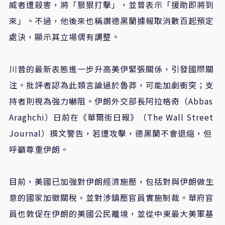
威者遭殺害，將「狠狠打擊」，並曾表示「援助即將到
來」。不過，他後來也稱讚德黑蘭據報取消數百起預定
處決，顯示其立場偶有調整。
川普的最新表態進一步升高美伊緊張關係，引發國際關
注。批評者認為此類言論過於魯莽，可能加劇衝突；支
持者則視為強力嚇阻。伊朗外交部長阿拉格奇（Abbas
Araghchi）日前在《華爾街日報》（The Wall Street
Journal）撰文警告，若遭攻擊，德黑蘭不會退縮，但
呼籲尊重伊朗。
目前，美國已加強對伊朗經濟施壓，包括對與伊朗做生
意的國家加徵關稅，並對涉鎮壓官員實施制裁。華府官
員也敦促在伊朗的美國公民離境，並從中東最大美軍基