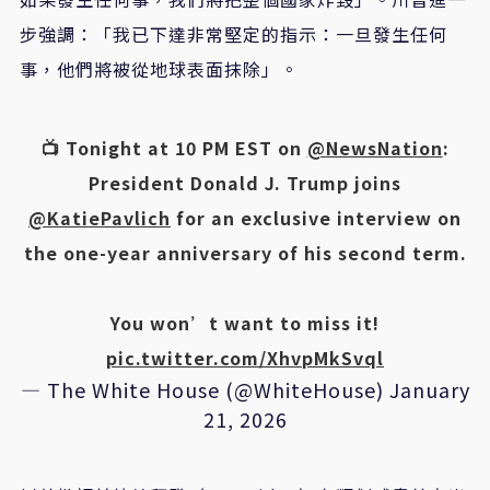
步強調：「我已下達非常堅定的指示：一旦發生任何
事，他們將被從地球表面抹除」。
📺 Tonight at 10 PM EST on
@NewsNation
:
President Donald J. Trump joins
@KatiePavlich
for an exclusive interview on
the one-year anniversary of his second term.
You won’t want to miss it!
pic.twitter.com/XhvpMkSvql
— The White House (@WhiteHouse)
January
21, 2026