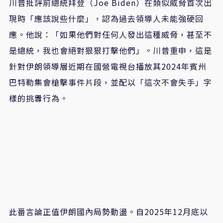
川普批評前總統拜登（Joe Biden）在類似威脅首次出
現時「應該說些什麼」，認為過去領導人未能強硬回
應。他說：「如果他們對任何人發出這種威脅，甚至不
是總統，我也會絕對狠狠打擊他們」。川普重申，這是
針對伊朗領導層近期在國營電視台播放其2024年賓州
巴特勒集會槍擊事件片段，並配以「這次不會失手」字
樣的挑釁行為。
此番言論正值伊朗國內局勢動盪。自2025年12月底以