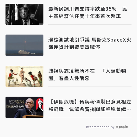
最新民調川普支持率跌至35% 民
主黨經濟信任度十年來首次超車
環礁測試地引爭議 馬斯克SpaceX火
箭運貨計劃遭美軍喊停
歧視與霸凌無所不在 「人類動物
園」看盡人性醜惡
【伊朗危機】傳與穆傑塔巴意見相左
將辭職 佩澤希齊揚闢謠堅稱會繼續
總統職務
Recommended by