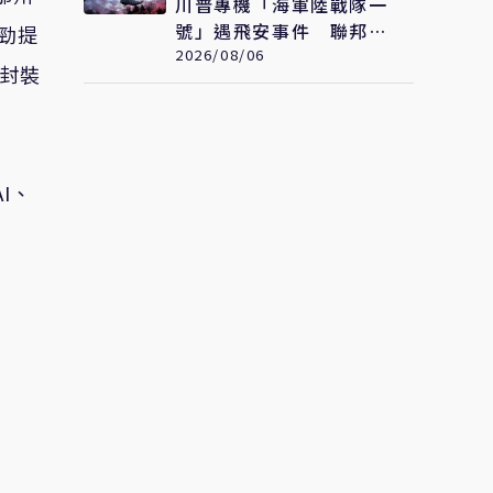
川普專機「海軍陸戰隊一
號」遇飛安事件 聯邦航
勁提
空總署已啟動調查
2026/08/06
封裝
AI
、