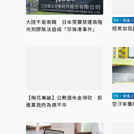
PR・安達
大陸不是南韓 日本突襲禁運高階
經常加班
光刻膠無法造成「珍珠港事件」
PR・安達
【梅花專論】公教退休金停砍 民
空汙來襲
進黨政府為德不卒