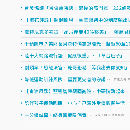
台美協議「最優惠待遇」背後的高門檻 232條
【梅花評論】超越關稅：臺美談判中的制度輸出
盧特尼克多次提「晶片產能40%移美」 鄭麗君
干預匯市？美財長貝森特備忘錄曝光 擬砸50至1
陸十大網路流行語「偷感很重」、「草台班子」
割頸案！恐龍法官、乾哥恐嚇「等我出去你就知」
降低運動訓練風險，需要更完善的守護
PR・安達人壽 
【毒油風暴】藍營智庫籲國衛院、中研院動起來 
陪伴孩子運動跑跳，小心自己意外受傷影響生活
P
一分鐘試算，終身醫療險保費
PR・安達人壽 新終身醫靠