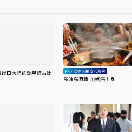
PR・安達人壽 安心抗癌
灣出口大陸的聚甲醛占比
高油高酒精 加速癌上身