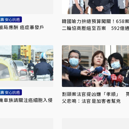
人壽 安心抗癌
韓國瑜力拚總預算闖關！658
飯局應酬 癌症暴發戶
二輪協商壓縮至百案 592億
攻防成決戰焦點
人壽 安心抗癌
割頸案法官提凶嫌「孝順」 
機車族請關注癌細胞入侵
父悲鳴：法官是加害者幫兇