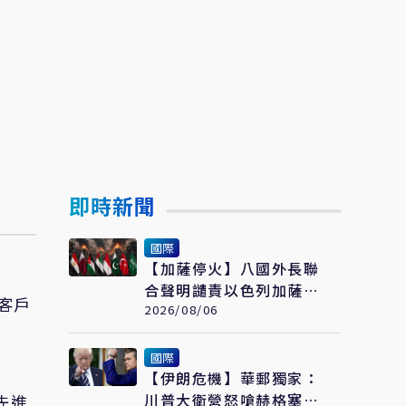
即時新聞
國際
【加薩停火】八國外長聯
合聲明譴責以色列加薩攻
客戶
擊 警告政治進程恐全面
2026/08/06
脫軌
國際
【伊朗危機】華郵獨家：
川普大衛營怒嗆赫格塞
先進