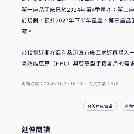
第一座晶圓廠已於
2024
年第
4
季量產；第二
前規劃，預計
2027
年下半年量產。第三座晶
廠。
台積電近期在亞利桑那既有廠區附近再購入
高效能運算（
HPC
）與智慧型手機客戶的需
更新時間：2026/01/20 16:10
內文字數：478
台美達成協議
台積
延伸閱讀