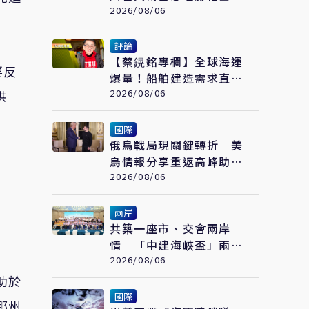
斯 伊朗彈藥嚴重短缺恐
2026/08/06
限縮軍事選項
評論
【蔡鎤銘專欄】全球海運
要反
爆量！船舶建造需求直衝
1.1億總噸
2026/08/06
供
國際
俄烏戰局現關鍵轉折 美
烏情報分享重返高峰助基
輔前線連連得手
2026/08/06
兩岸
共築一座市、交會兩岸
情 「中建海峽盃」兩岸
大學生實體建構賽在福州
2026/08/06
落幕
助於
國際
那州