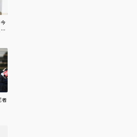
案今
通刪
死者