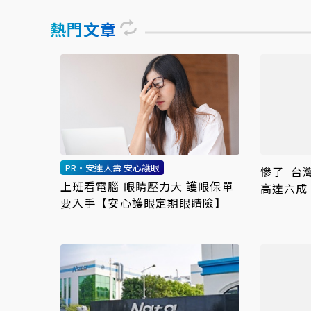
熱門文章
PR・安達人壽 安心護眼
慘了 台
上班看電腦 眼睛壓力大 護眼保單
高達六成
要入手【安心護眼定期眼睛險】