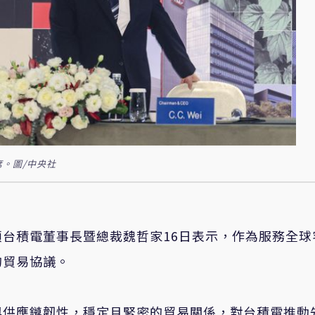
。圖/中央社
頭台積電董事長暨總裁
魏哲家
16
日表示，作為服務全球
的貿易協議。
與供應鏈韌性，穩定且緊密的貿易關係，對台積電推動