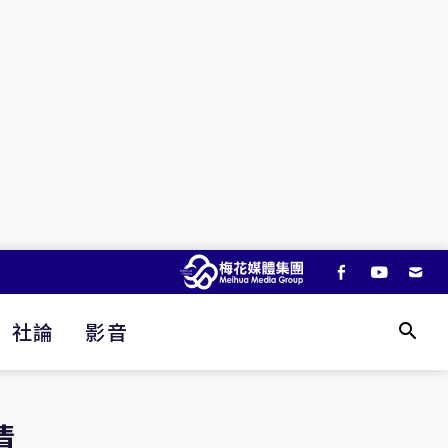
社論
影音
積