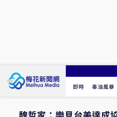
即時
毒油風暴
魏哲家：樂見台美達成