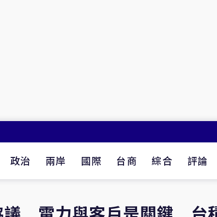
政治
兩岸
國際
台商
綜合
評論
協議 電力與客戶是關鍵 台