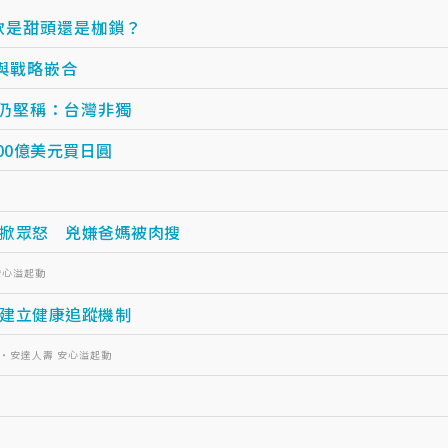
款是甜頭還是枷鎖？
與戰略嵌合
仍堅稱：台灣非獨
00億美元買日圓
掀眾怒 兇嫌爸媽被肉搜
安心溢起動
建立健康追蹤機制
R・安達人壽 安心溢起動