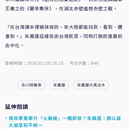
王羲之的《蘭亭集序》，在湖北赤壁遙想赤壁之戰。
「在台灣課本裡被抹掉的，來大陸都能找到、看到、體
會到。」朱鳳蓮這樣告訴台灣民眾，同時打臉民進黨的
去中化。
更新時間：2026/01/20 16:10
內文字數：849
合川刨豬湯
朱鳳蓮
朱鳳蓮大禹治水
延伸閱讀
兩岸軍費攀升「火藥桶」一觸即發？朱鳳蓮：願以最
大誠意和平統一