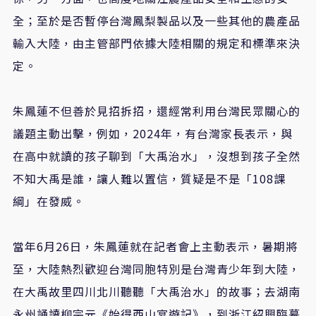
全；至於是否暫停台灣鳳梨製品以及一些其他的農產品
輸入大陸，由主管部門依據大陸相關的規定和標準來決
定。
朱鳳蓮不但善於見招拆招，還經常利用台灣民眾關心的
議題主動出擊，例如，2024年，有台灣家長表示，與
在高中就讀的孩子聊到「大禹治水」，沒想到孩子全然
不知大禹是誰，讓人難以置信，質疑是不是「108課
綱」在發威。
當年6月26日，朱鳳蓮就在記者會上主動表示，暑期將
至，大陸熱烈歡迎台灣同胞特別是台灣青少年到大陸，
在大禹故里四川北川聽聽「大禹治水」的故事；去湖南
永州誦讀柳宗元《始得西山宴遊記》，到浙江紹興臨摹