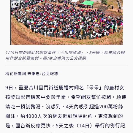
1月9日開始爆紅的網路事件「合川刨豬湯」，5天後，就被國台辦
用作對台統戰素材。圖/取自香港大公文匯網
梅花新聞網 宋秉忠/台北報導
9日，重慶合川雲門街道慶福村網名「呆呆」的農村女
孩發短影音稱家中要殺年豬，希望網友幫忙按豬，順便
請吃一頓刨豬湯。沒想到，4天內吸引超過200萬粉絲
關注，約4000人次的網友趕到現場赴約。更沒想到的
是，國台辦反應更快，5天之後（14日）舉行的例行記