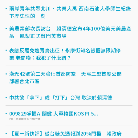
兩岸青年共聚北川、共祭大禹 西南石油大學師生紀錄
下歷史性的一刻
美農業部次長訪台 賴清德宣布4年100億美元美農產
品 鳳梨正式敲門美市場
表態反罷免遭青鳥出征！永康街知名飯糰無限期停
業 老闆嘆：我犯了什麼錯？
漢光42號第二天強化首都防空 天弓三型首度公開
部署台北市區
中共欲「拿下」或「打下」台灣 取決於賴清德
009829掌握AI關鍵 大華韓國KOSPI 5...
PR・大華銀全能行銷方案
【夏一新快評】從台糖免通報到20％門檻 賴政府