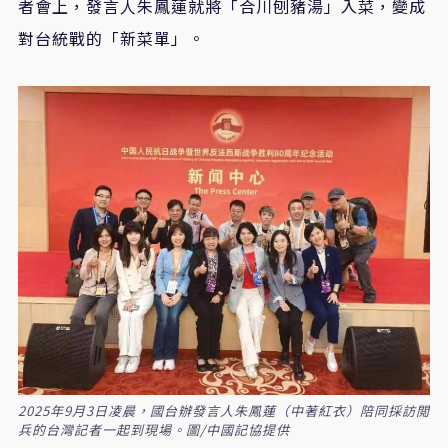
者會上，發言人朱鳳蓮就將「合川刨豬湯」入菜，變成
對台統戰的「新菜單」。
2025年9月3日凌晨，國台辦發言人朱鳳蓮（中著紅衣）陪同採訪閲
兵的台灣記者一起到現場。圖/中國記協提供