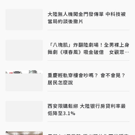
大陸無人機闖金門發傳單 中科技被
當局約談後撤片
「八塊肌」炸翻陸劇場！全男裸上身
舞劇《嘆春風》吸金破億 女觀眾狂
喊：終於懂武則天
重慶輕軌穿樓會吵嗎？ 會不會晃？
居民怎麼說
西安限購鬆綁 大陸银行房貸利率最
低降至3.1%