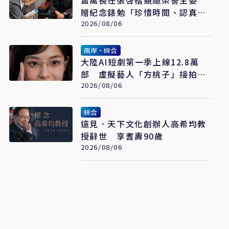
蕭萬長任張啓楷競總榮譽主委
贈紀念錶勉「珍惜時間、認真打
拚」
2026/08/06
兩岸、綜合
大陸AI短劇第一季上線12.8萬
部 虛擬藝人「方桃子」接拍美
瞳廣告
2026/08/06
綜合
遠見．天下文化創辦人高希均教
授辭世 享耆壽90歲
2026/08/06