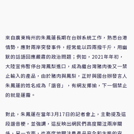
來自廣東梅州的朱鳳蓮長期在台辦系統工作，熟悉台港
情勢，應對兩岸突發事件，經常能以四兩撥千斤，用幽
默的話語回應嚴肅的政治問題；例如，2021年年初，
大陸宣佈暫停台灣鳳梨進口，成為繼台灣豬肉後又一禁
止輸入的產品，由於豬肉與鳳梨，正好與國台辦發言人
朱鳳蓮的姓名成為「諧音」，有網友揶揄，下一個禁止
的就是蓮霧。
對此，朱鳳蓮在當年3月17日的記者會上，主動提及這
段諧音梗，並強調，這反映出網民們高度關注兩岸關
係，另一方面，也高度地關注農產品安全和生態的安