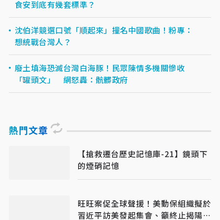
食安到底有幾套標準？
沈伯洋競選口號「順起來」撞名中國歌曲！粉專：
想統戰台灣人？
廢土填海恐滅台灣白海豚！民眾陳情多機關慘收
「罐頭文」 網怒轟：骯髒政府
熱門文章
【搶救遷台歷史記憶庫-21】鏡頭下
的煙硝記憶
旺旺案促全球聲援！美動保組織擬於
習近平訪美發起集會、籲終止揭陽姐