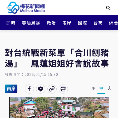
即時
毒油風暴
政治
兩岸
國際
台商
綜
對台統戰新菜單「合川刨豬
湯」 鳳蓮姐姐好會說故事
發佈時間：2026/01/15 15:30
大
中
小
兩岸