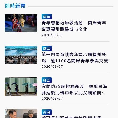
即時新聞
兩岸
青年薈營地聯歡活動 兩岸青年
齊聚福州體驗城市文化
2026/08/07
兩岸
第十四屆海峽青年連心匯福州登
場 逾1100名兩岸青年參與交流
2026/08/07
綜合
宜蘭防38度極端高溫 颱風白海
豚延後北轉中部以北父親節防豪
大雨
2026/08/07
政治