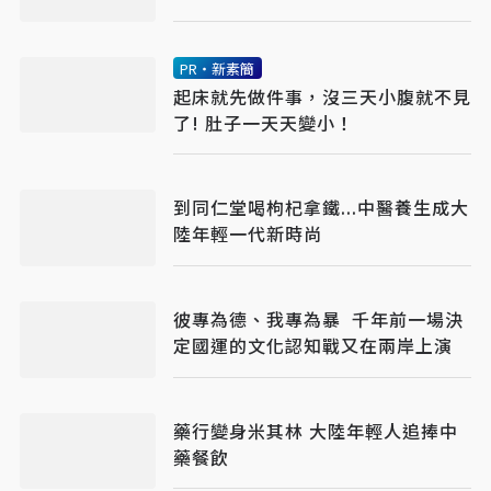
妹市
PR・新素簡
起床就先做件事，沒三天小腹就不見
了! 肚子一天天變小！
到同仁堂喝枸杞拿鐵...中醫養生成大
陸年輕一代新時尚
彼專為德、我專為暴 千年前一場決
定國運的文化認知戰又在兩岸上演
藥行變身米其林 大陸年輕人追捧中
藥餐飲