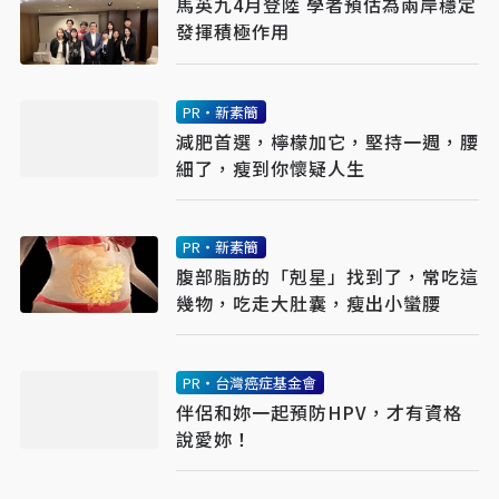
馬英九4月登陸 學者預估為兩岸穩定
發揮積極作用
PR・新素簡
減肥首選，檸檬加它，堅持一週，腰
細了，瘦到你懷疑人生
PR・新素簡
腹部脂肪的「剋星」找到了，常吃這
幾物，吃走大肚囊，瘦出小蠻腰
PR・台灣癌症基金會
伴侶和妳一起預防HPV，才有資格
說愛妳！