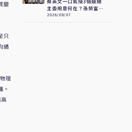
蔡英文一口氣接3個競總
質變
主委用意何在？孫榮富：
想「進場」接黨主席
2026/08/07
至只
向通
對物理
聾。
端高