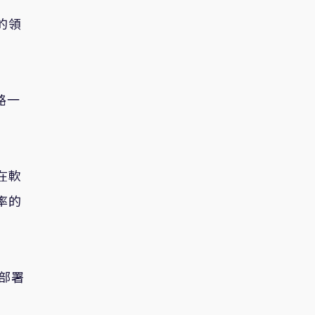
的領
路一
在軟
率的
部署