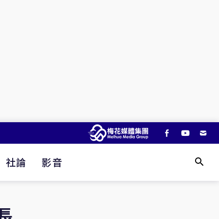
社論
影音
長