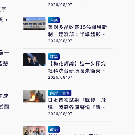
委會：不勞費心
2026/08/07
數字
秀，
台商
美對多晶矽祭15%關稅新
制 經濟部：半導體影響
可控、太陽能產業衝擊有
2026/08/07
限
是一
評論
智慧
【梅花評論】進一步探究
社科院台研所長朱衛東的
「不統而統」
2026/08/07
兩岸、國際
在成
日本首次試射「戰斧」飛
試圖
彈 陸籲各國警惕「新型
軍國主義」發展
2026/08/07
政治