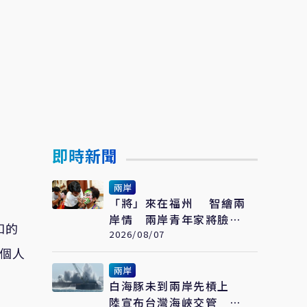
即時新聞
兩岸
「將」來在福州 智繪兩
岸情 兩岸青年家將臉譜
知的
繪畫大賽在福州開幕
2026/08/07
整個人
兩岸
白海豚未到兩岸先槓上
陸宣布台灣海峽交管 陸