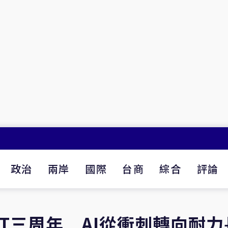
政治
兩岸
國際
台商
綜合
評論
PT三周年 AI從衝刺轉向耐力