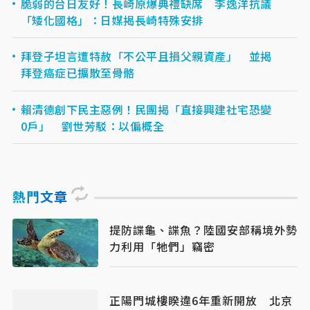
脆弱的台日友好！長崎原爆典禮缺席 李逸洋抗議
「矮化國格」：日媒揭長崎特殊安排
拜登子坦言遭特赦「不公平且損父親資產」 並揭
拜登癌症已擴散至骨骼
賴清德創下民主惡例！民團揭「直接興建社宅恐變
0戶」 劉世芳駁：以偏概全
熱門文章
提防諜龜、諜魚？陸國安部稱境外勢
力利用「牠們」竊密
正陽門城樓睽違6年重新開放 北京