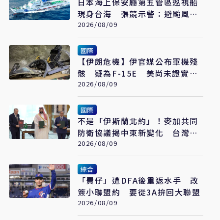
日本海上保安廳第五管區巡視船
現身台海 張競示警：避颱風也
要關注航行動向
2026/08/09
國際
【伊朗危機】伊官媒公布軍機殘
骸 疑為F-15E 美尚未證實遭
擊落
2026/08/09
國際
不是「伊斯蘭北約」！麥加共同
防衛協議揭中東新變化 台灣該
看懂「多層次安全」
2026/08/09
綜合
「費仔」遭DFA後重返水手 改
簽小聯盟約 要從3A拚回大聯盟
2026/08/09