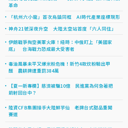
革命
「杭州六小龍」首次烏鎮同框 AI時代產業座標現形
神舟21號深夜升空 大陸太空站首度「六人同住」
伊朗戰爭掏空美軍火庫！紐時：中俄盯上「美國家
底」 台海戰力恐成最大受害者
毒油風暴未平又爆米粉危機！新竹4款炊粉驗出甲
醛 農耕牌遭重罰384萬
【夏一新專欄】慈濟被騙10億 民進黨為何急著把
箭射回台中？
陸資CFB集團接手大陸鮮芋仙 老牌台式甜品重闖
賽道