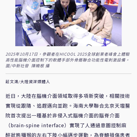
2025年10月17日，參觀者在HICOOL 2025全球創業者峰會上體驗
高性能腦機介面控制下的軟體手部外骨骼聯合功能性電刺激設備。
圖/中新社發 陳曉根 攝
莊文鴻/大陸資深媒體人
近日，大陸在腦機介面領域取得多項新突破，相關技術
實現從跟隨、追趕邁向並跑。海南大學聯合北京天壇醫
院首次提出一種基於非侵入式腦機介面的腦脊介面
（brain-spine interface）實現了人通過意圖控制麻
醉狀態獼猴的左右下肢小幅邁步運動，為脊髓損傷患者