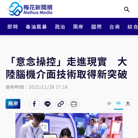
即時
毒油風暴
政治
兩岸
國際
台商
綜
「意念操控」走進現實 大
陸腦機介面技術取得新突破
發佈時間：2025/11/28 17:16
大
中
小
兩岸