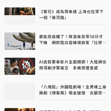
《繁花》成為現象級 上海也在等下
一個「黃河路」
都能搭高鐵了！降落後苦等58分才
下機 網掀陸白雲機場旅客「比慘大
會」
AI造假軍事影片全面開鍘！大陸網信
辦清剿涉軍謠言 多帳號遭查處
「八塊肌」炸翻陸劇場！全男裸上身
舞劇《嘆春風》吸金破億 女觀眾狂
喊：終於懂武則天