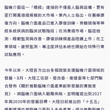
腦機介面這一「橋樑」連接的不僅是人腦與設備，更有
望打開萬億級規模的大市場。業內人士指出，在醫療康
復方向，腦機介面產品已進入康復訓練、脊髓損傷等神
經系統疾病的臨床試驗階段；在消費級市場，腦控檢
測、睡眠監測與改善、康復訓練類產品陸續上市；在工
業領域，疲勞監測、專注度評估系統也開始在特殊行業
試點應用。
今年以來，大陸官方出台多個政策支援腦機介面領域的
發展。8月，大陸工信部、發改委
、衛健委
等七部門聯
合發佈《關於推動腦機介面產業創新發展的實施意
見》，將腦機介面納入戰略佈局，並明確提出到2027
年與2030年的發展目標。大陸日前推出的「十五五」
規劃建議也將腦機介面列入未來產業，提出推動腦機介