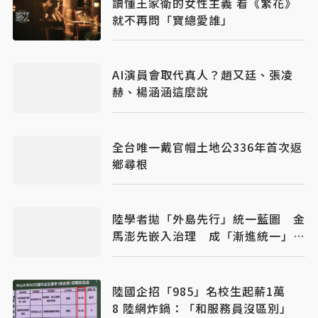
讀懂王家衛的女性主義 看《繁花》
就不再問「寶總愛誰」
AI演員會取代真人？趙又廷、張凌
赫、楊涵涵這麼說
全台唯一戴官帽土地公336年首次返
鄉尋根
陸學者拋「外島先行」統一藍圖 金
馬澎先嵌入治理 成「漸進統一」新
戰略
陸國企招「985」名校生起薪1萬
8 陸網炸鍋：「和服務員沒區別」