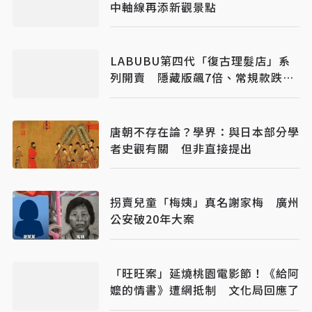
中軸線再添新觀景點
LABUBU第四代「復古理髮店」系
列開賣 隱藏版飆7倍、常規款跌破
原價
唐朝不存在論？學界：與日本部分學
者史觀有關 但非直接提出
拐賣兒童「梅姨」真名謝家梅 廣州
公安破20年大案
「旺旺案」延燒桃園電影節！《給阿
嬤的情書》遭網抵制 文化局回應了