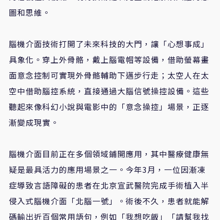
圖和思維。
腦機介面技術打開了未來科技的大門，讓「心想事成」
具象化。穿上外骨骼，戴上腦電帽等設備，借助螢幕畫
面意念控制可實現外骨骼輔助下邁步行走；太空人在太
空中借助腦控系統，直接通過大腦信號操控設備。這些
聽起來像科幻小說與電影中的「意念操控」場景，正逐
漸變成現實。
腦機介面目前正在多個領域鋪開應用，其中醫療健康無
疑是最具活力的應用場景之一。今年3月，一位因漸凍
症導致言語障礙的患者在北京宣武醫院完成手術植入半
侵入式腦機介面「北腦一號」。術後不久，患者就能解
碼輸出近百個常用語句，例如「我想吃飯」「請幫我找