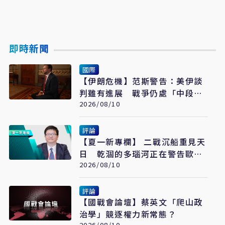
即時新聞
國際
【伊朗危機】范斯警告：美伊談
判雖有進展 戰爭仍處「中段」
遠未結束
2026/08/10
評論
【夏一新專欄】 二戰沉船重見天
日 乾涸的多瑙河正在警告歐洲
什麼？
2026/08/10
評論
【國戰會論壇】蔡英文「爬山政
治學」競逐權力新常態？
2026/08/10