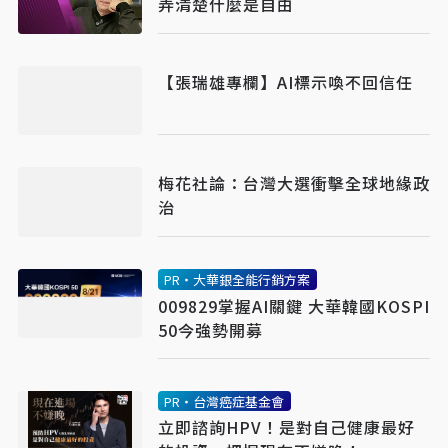
弄清楚什麼是自由
【張瑞雄專欄】AI標示喚不回信任
梅花社論：台灣大選衝擊全球地緣政
治
PR・大華銀全能行銷方案
009829掌握AI關鍵 大華韓國KOSPI
50今強勢開募
PR・台灣癌症基金會
立即諮詢HPV！是對自己健康最好