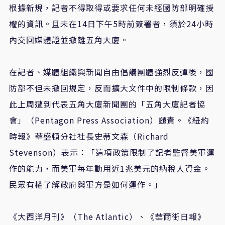
根據新規，記者不得取得或要求任何未經國防部明確授
權的資訊。且未在
14
日下午
5
時前簽署者，須於
24
小時
內交回媒體證並撤離五角大廈。
在記者、媒體組織與新聞自由倡議團體強烈反彈後，國
防部不但未撤回規定，反而擴大文件中的限制條款，因
此上周遭到代表五角大廈新聞團的「五角大廈記者協
會」（
Pentagon Press Association
）譴責。《紐約
時報》華盛頓分社社長史蒂文森（
Richard
Stevenson
）表示：「這項政策限制了記者監督美軍運
作的能力，而美軍每年動用近
1
兆美元的納稅人資金。
民眾有權了解政府與軍方是如何運作。」
《大西洋月刊》（
The Atlantic
）、《華爾街日報》