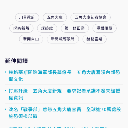
川普政府
五角大廈
五角大廈記者協會
採訪新規
採訪證
第一修正案
媒體拒簽
新聞自由
新聞報導限制
赫格塞斯
延伸閱讀
赫格塞斯開除海軍部長幕僚長 五角大廈瀰漫內部恐
懼文化
打壓升級 五角大廈新規 要求記者承諾不發未經授
權資訊
改名「戰爭部」惹怒五角大廈官員 全球逾70萬處設
施恐須換部徽