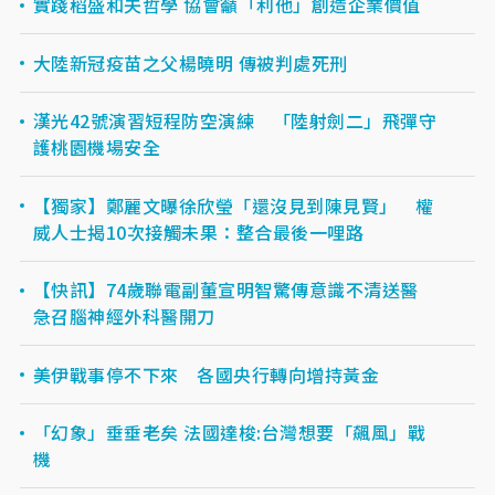
實踐稻盛和夫哲學 協會籲「利他」創造企業價值
大陸新冠疫苗之父楊曉明 傳被判處死刑
漢光42號演習短程防空演練 「陸射劍二」飛彈守
護桃園機場安全
【獨家】鄭麗文曝徐欣瑩「還沒見到陳見賢」 權
威人士揭10次接觸未果：整合最後一哩路
【快訊】74歲聯電副董宣明智驚傳意識不清送醫
急召腦神經外科醫開刀
美伊戰事停不下來 各國央行轉向增持黃金
「幻象」垂垂老矣 法國達梭:台灣想要「飆風」戰
機