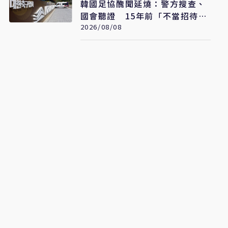
韓國足協醜聞延燒：警方搜查、
國會聽證 15年前「不當招待」
疑雲重見天日
2026/08/08