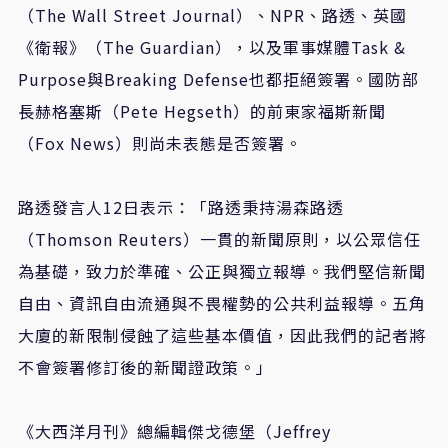
（
The Wall Street Journal
）、
NPR
、路透、英國
《衛報》（
The Guardian
），以及軍事媒體
Task &
Purpose
與
Breaking Defense
也都拒絕簽署。國防部
長赫格塞斯（
Pete Hegseth
）的前東家福斯新聞
（
Fox News
）則尚未表態是否簽署。
路透發言人
12
日表示：「路透秉持湯森路透
（
Thomson Reuters
）一貫的新聞原則，以公眾信任
為基礎，致力於準確、公正與獨立報導。我們堅信新聞
自由、資訊自由流通與不畏權勢的公共利益報導。五角
大廈的新限制侵蝕了這些基本價值，因此我們的記者將
不會簽署修訂後的新聞證政策。」
《大西洋月刊》總編輯傑戈德堡（
Jeffrey