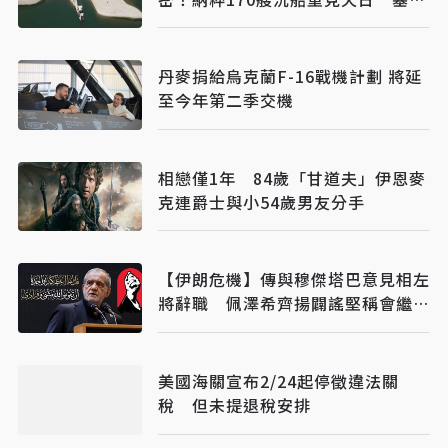
維亞砸數億清障救航運命脈
丹麥捐給烏克蘭F-16戰機計劃 將延
至今年第二季交機
相戀僅1年 84歲「甘道夫」伊恩麥
克連爵士與小54歲男友分手
【伊朗危機】傳與穆傑塔巴意見相左
將辭職 佩澤希齊揚闢謠堅稱會繼續
總統職務
美國海關宣布2/24起停徵違法關
稅 但未提退稅安排