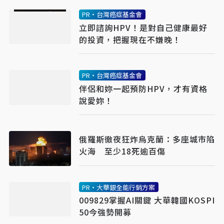
PR・台灣癌症基金會
立即諮詢HPV！是對自己健康最好
的投資，把握現在不嫌晚！
PR・台灣癌症基金會
伴侶和妳一起預防HPV，才有資格
說愛妳！
俄羅斯徹夜狂炸烏克蘭：多座城市陷
火海 至少18死逾百傷
PR・大華銀全能行銷方案
009829掌握AI關鍵 大華韓國KOSPI
50今強勢開募