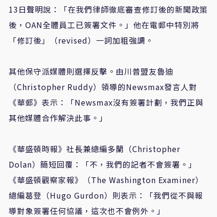
13
日聲明說：「在我們律師徹底審查修訂後的新聞政策
後，
OAN
全體員工已簽署文件。」他在電郵中特別將
「修訂後」（
revised
）一詞加粗強調。
其他保守派媒體則選擇反擊。由川普盟友魯迪
（
Christopher Ruddy
）領導的
Newsmax
發言人對
《華郵》表示：「
Newsmax
沒有簽署計劃，我們正與
其他媒體合作解決此事。」
《華盛頓時報》社長兼總編多蘭（
Christopher
Dolan
）簡短回覆：「不，我們的記者不會簽署。」
《華盛頓觀察家報》（
The Washington Examiner
）
總編葛登（
Hugo Gurdon
）則表示：「我們從不與報
導對象簽署任何協議，這次也不會例外。」