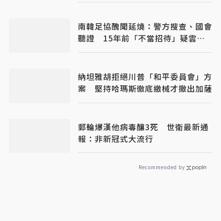
南韓足協醜聞延燒：警方搜查、國會
聽證 15年前「不當招待」疑雲重
見天日
納坦雅胡拒絕川普「和平委員會」方
案 堅持哈瑪斯徹底繳械才撤出加薩
郵輪爆漢他病毒釀3死 世衛最新通
報：非新冠式大流行
Recommended by