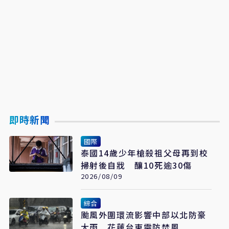
即時新聞
國際
泰國14歲少年槍殺祖父母再到校
掃射後自戕 釀10死逾30傷
2026/08/09
綜合
颱風外圍環流影響中部以北防豪
大雨 花蓮台東需防焚風