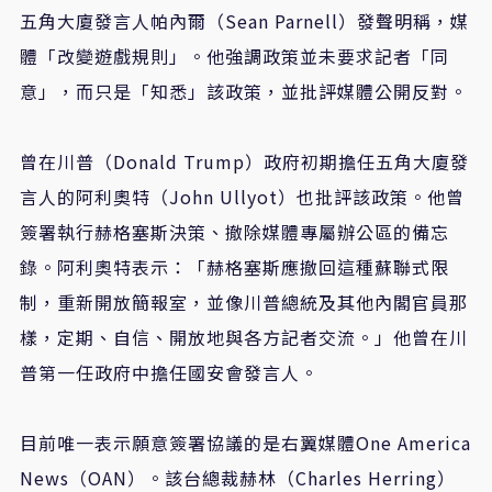
五角大廈發言人帕內爾（
Sean Parnell
）發聲明稱，媒
體「改變遊戲規則」。他強調政策並未要求記者「同
意」，而只是「知悉」該政策，並批評媒體公開反對。
曾在川普（
Donald Trump
）政府初期擔任五角大廈發
言人的阿利奧特（
John Ullyot
）也批評該政策。他曾
簽署執行赫格塞斯決策、撤除媒體專屬辦公區的備忘
錄。阿利奧特表示：「赫格塞斯應撤回這種蘇聯式限
制，重新開放簡報室，並像川普總統及其他內閣官員那
樣，定期、自信、開放地與各方記者交流。」他曾在川
普第一任政府中擔任國安會發言人。
目前唯一表示願意簽署協議的是右翼媒體
One America
News
（
OAN
）。該台總裁赫林（
Charles Herring
）