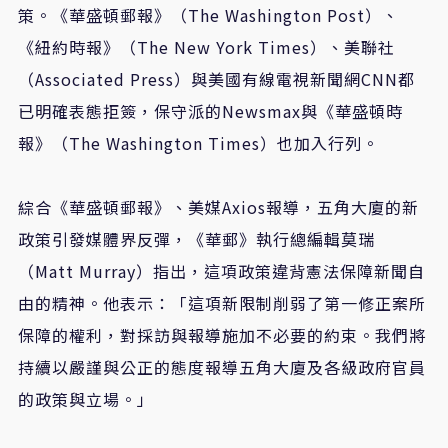
策。《華盛頓郵報》（
The Washington Post
）、
《紐約時報》（
The New York Times
）、美聯社
（
Associated Press
）與美國有線電視新聞網
CNN
都
已明確表態拒簽，保守派的
Newsmax
與《華盛頓時
報》（
The Washington Times
）也加入行列。
綜合《華盛頓郵報》、美媒
Axios
報導，五角大廈的新
政策引發媒體界反彈，《華郵》執行總編輯莫瑞
（
Matt Murray
）指出，這項政策違背憲法保障新聞自
由的精神。他表示：「這項新限制削弱了第一修正案所
保障的權利，對採訪與報導施加不必要的約束。我們將
持續以嚴謹與公正的態度報導五角大廈及各級政府官員
的政策與立場。」