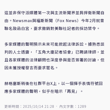
這並非保守派媒體第一次與主流新聞界並肩捍衛新聞自
由。
Newsmax
與福斯新聞（
Fox News
）今年
2
月就曾
聯名致函白宮，要求撤銷對美聯社記者的採訪禁令。
多家媒體的聲明預示未來可能掀起法律訴訟。據熟悉談
判的人士透露，「五角大廈記者協會」已聘請律師，並
且各家媒體的法律顧問也深度參與是否簽署的討論，但
因未獲授權發言而要求匿名。
赫格塞斯稍後在社群平台
X
上，以一個揮手表情符號回
應多家媒體的聲明，似乎在暗示「再見」。
更新時間：2025/10/14 21:28
內文字數：1289