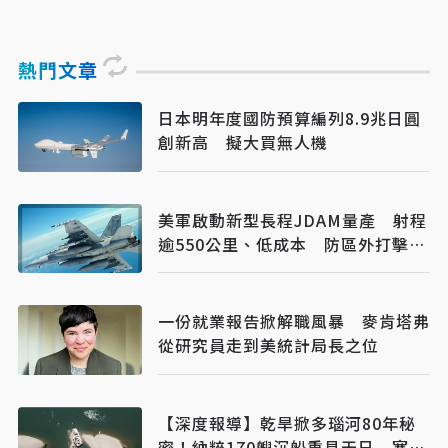
熱門文章
日本明年度國防預算編列8.9兆日圓
創新高 擬大買無人機
美軍啟動新型長程JDAM量產 射程
逾550公里、低成本 防區外打擊新
利器
一份就業報告掀解職風暴 麥肯塔弗
從研究員走到美統計局長之位
【深度報導】乾旱掀多瑙河80年秘
密！納粹170艘沉船重見天日 塞爾