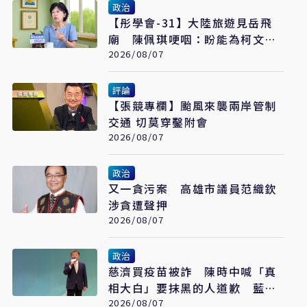
政治
【彤學會-31】大陸旅遊見岳飛
廟 陳佩琪哽咽：盼能為柯文哲
京華城案平反
2026/08/07
評論
【張競專欄】颱風來襲兩岸管制
交通 切莫穿鑿附會
2026/08/07
政治
又一貪污案 高雄市議員范織欽
涉貪遭聲押
2026/08/07
政治
慈濟買疫苗被詐 陳時中喊「真
相大白」要抹黑的人道歉 藍白
反擊了
2026/08/07