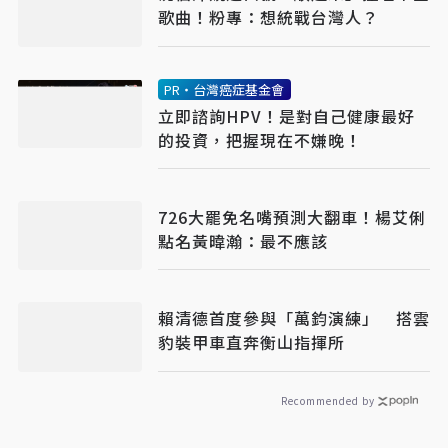
歌曲！粉專：想統戰台灣人？
PR・台灣癌症基金會
立即諮詢HPV！是對自己健康最好
的投資，把握現在不嫌晚！
726大罷免名嘴預測大翻車！楊艾俐
點名黃暐瀚：最不應該
賴清德首度參與「萬鈞演練」 搭雲
豹裝甲車直奔衡山指揮所
Recommended by