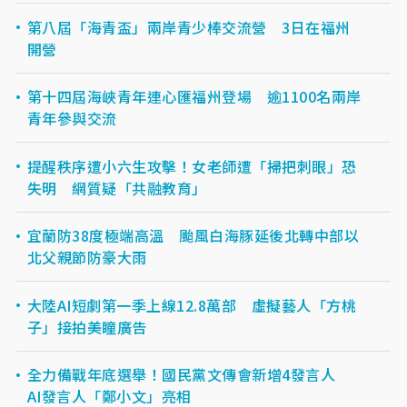
第八屆「海青盃」兩岸青少棒交流營 3日在福州
開營
第十四屆海峽青年連心匯福州登場 逾1100名兩岸
青年參與交流
提醒秩序遭小六生攻擊！女老師遭「掃把刺眼」恐
失明 網質疑「共融教育」
宜蘭防38度極端高溫 颱風白海豚延後北轉中部以
北父親節防豪大雨
大陸AI短劇第一季上線12.8萬部 虛擬藝人「方桃
子」接拍美瞳廣告
全力備戰年底選舉！國民黨文傳會新增4發言人
AI發言人「鄭小文」亮相