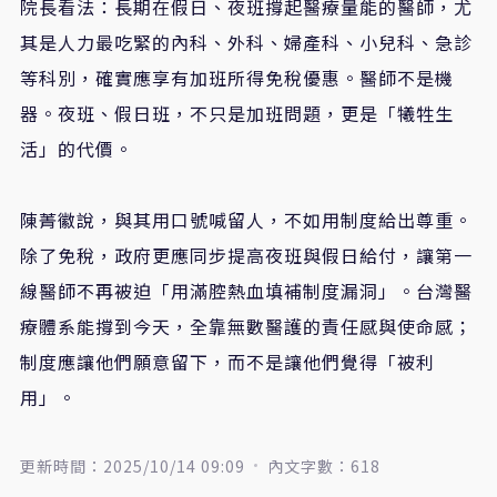
院長看法
：
長期在假日、夜班撐起醫療量能的醫師，尤
其是人力最吃緊的內科、外科、婦產科、小兒科、急診
等科別，確實應享有加班所得免稅優惠。醫師不是機
器。夜班、假日班，不只是加班問題，更是「犧牲生
活」的代價。
陳菁徽說
，
與其用口號喊留人，不如用制度給出尊重。
除了免稅，政府更應同步提高夜班與假日給付，讓第一
線醫師不再被迫「用滿腔熱血填補制度漏洞」。台灣醫
療體系能撐到今天，全靠無數醫護的責任感與使命感
；
制度應讓他們願意留下，而不是讓他們覺得
「
被利
用
」
。
更新時間：2025/10/14 09:09
內文字數：618