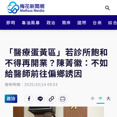
即時
毒油風暴
政治
兩岸
國際
台商
綜
「醫療蛋黃區」若診所飽和
不得再開業？陳菁徽：不如
給醫師前往偏鄉誘因
發佈時間：2025/10/14 09:03
大
中
小
政治