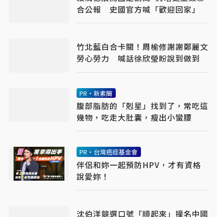
合公報 史國官方喊「歡迎回家」
竹北藍白合卡關！周榆修謝謝鄭麗文
勞心勞力 喊話徐欣瑩盼說到做到
PR・新素簡
腹部脂肪的「剋星」找到了，常吃這
幾物，吃走大肚囊，瘦出小蠻腰
PR・台灣癌症基金會
伴侶和妳一起預防HPV，才有資格
說愛妳！
沈伯洋競選口號「順起來」撞名中國