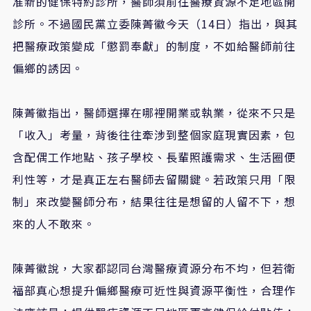
准新的健保特約診所，醫師須前往醫療資源不足地區開
診所。不過國民黨立委陳菁徽今天
（14日）
指出
，與其
把
醫療政策變成
「
懲罰奉獻
」
的制度
，不如給醫師前往
偏鄉的誘因。
陳菁徽指出
，
醫師選擇在哪裡開業或執業，從來不只是
「收入」考量
，
背後往往牽涉到整個家庭現實因素，包
含配偶工作地點、孩子學校、長輩照護需求、生活圈便
利性等，才是真正左右醫師去留關鍵。若政策只用「限
制」來改變醫師分布，結果往往是想留的人留不下，想
來的人不敢來。
陳菁徽說
，大家都認同
台灣醫療資源分布不均，但若衛
福部真心想提升偏鄉醫療可近性與資源平衡性，合理作