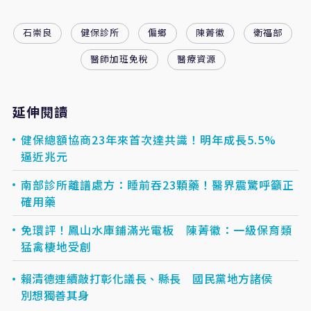
石崇良
健保診所
偏鄉
陳菁徽
衛福部
醫師加班免稅
醫療資源
延伸閱讀
健保總額協商23年來首次達共識！明年成長5.5%
逼近兆元
南部診所離譜處方：睡前吞23顆藥！醫界震驚呼籲正
確用藥
免環評！鳳山水庫鋪滿光電板 陳菁徽：一級保育類
猛禽棲地受創
賴清德連續敲打彰化議長、縣長 國民黨地方諸侯
別想獨善其身