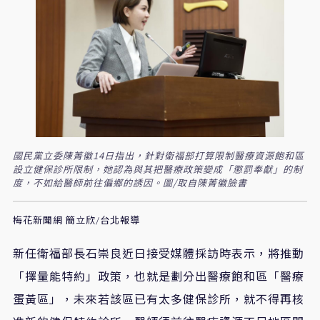
國民黨立委陳菁徽14日指出，針對衛福部打算限制醫療資源飽和區
設立健保診所限制，她認為與其把醫療政策變成「懲罰奉獻」的制
度，不如給醫師前往偏鄉的誘因。圖/取自陳菁徽臉書
梅花新聞網 簡立欣/台北報導
新任衛福部長石崇良近日接受媒體採訪時表示，將推動
「擇量能特約」政策，也就是劃分出醫療飽和區「醫療
蛋黃區」，未來若該區已有太多健保診所，就不得再核