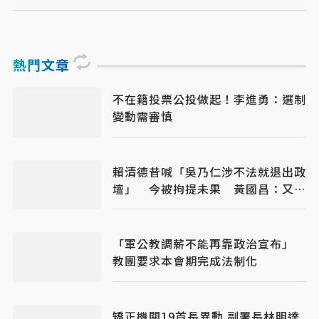
熱門文章
不在籍投票公投做起！李進勇：選制
變動需審慎
賴清德昔喊「吳乃仁涉不法就退出政
壇」 今被拘提未果 黃國昌：又跑
了
「軍公教調薪不能再靠政治宣布」
教團要求本會期完成法制化
矯正機關19首長異動 副署長林明達