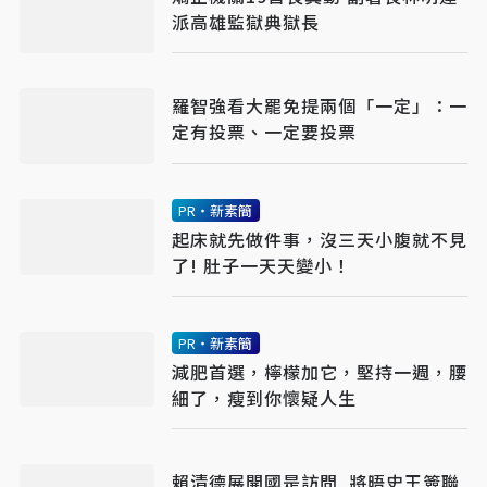
派高雄監獄典獄長
羅智強看大罷免提兩個「一定」：一
定有投票、一定要投票
PR・新素簡
起床就先做件事，沒三天小腹就不見
了! 肚子一天天變小！
PR・新素簡
減肥首選，檸檬加它，堅持一週，腰
細了，瘦到你懷疑人生
賴清德展開國是訪問 將晤史王簽聯