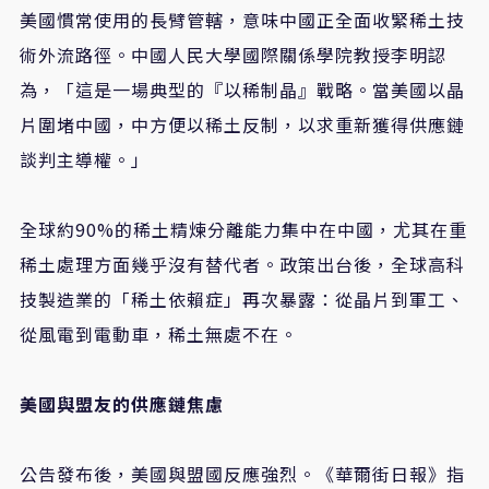
美國慣常使用的長臂管轄，意味中國正全面收緊稀土技
術外流路徑。中國人民大學國際關係學院教授李明認
為，「這是一場典型的『以稀制晶』戰略。當美國以晶
片圍堵中國，中方便以稀土反制，以求重新獲得供應鏈
談判主導權。」
全球約90%的稀土精煉分離能力集中在中國，尤其在重
稀土處理方面幾乎沒有替代者。政策出台後，全球高科
技製造業的「稀土依賴症」再次暴露：從晶片到軍工、
從風電到電動車，稀土無處不在。
美國與盟友的供應鏈焦慮
公告發布後，美國與盟國反應強烈。《華爾街日報》指