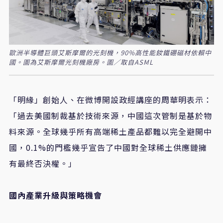
歐洲半導體巨頭艾斯摩爾的光刻機，90%高性能釹鐵硼磁材依賴中
國。圖為艾斯摩爾光刻機廠房。圖／取自ASML
「明緣」創始人、在微博開設政經講座的周華明表示：
「過去美國制裁基於技術來源，中國這次管制是基於物
料來源。全球幾乎所有高端稀土產品都難以完全避開中
國，0.1%的門檻幾乎宣告了中國對全球稀土供應鏈擁
有最終否決權。」
國內產業升級與策略機會