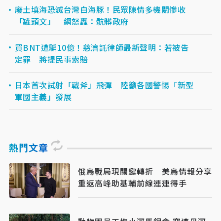
廢土填海恐滅台灣白海豚！民眾陳情多機關慘收
「罐頭文」 網怒轟：骯髒政府
買BNT遭騙10億！慈濟託律師最新聲明：若被告
定罪 將提民事索賠
日本首次試射「戰斧」飛彈 陸籲各國警惕「新型
軍國主義」發展
熱門文章
俄烏戰局現關鍵轉折 美烏情報分享
重返高峰助基輔前線連連得手