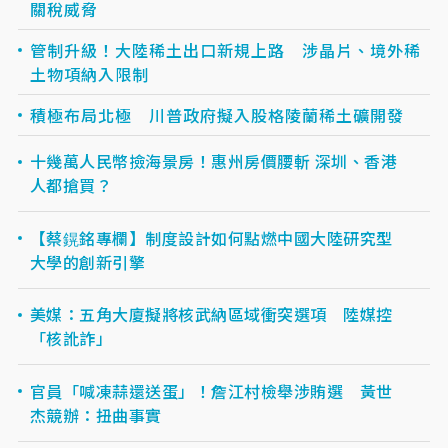
關稅威脅
管制升級！大陸稀土出口新規上路 涉晶片、境外稀
土物項納入限制
積極布局北極 川普政府擬入股格陵蘭稀土礦開發
十幾萬人民幣撿海景房！惠州房價腰斬 深圳、香港
人都搶買？
【蔡鎤銘專欄】制度設計如何點燃中國大陸研究型
大學的創新引擎
美媒：五角大廈擬將核武納區域衝突選項 陸媒控
「核訛詐」
官員「喊凍蒜還送蛋」！詹江村檢舉涉賄選 黃世
杰競辦：扭曲事實