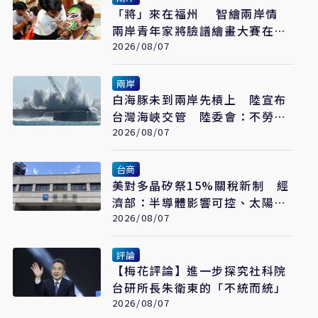
「將」來在福州 智繪兩岸情
兩岸青年家將臉譜繪畫大賽在福
州開幕
2026/08/07
兩岸
白海豚未到兩岸先槓上 陸宣布
台灣海峽交管 陸委會：不勞費
心
2026/08/07
台商
美對多晶矽祭15%關稅新制 經
濟部：半導體影響可控、太陽能
產業衝擊有限
2026/08/07
評論
【梅花評論】進一步探究社科院
台研所長朱衛東的「不統而統」
2026/08/07