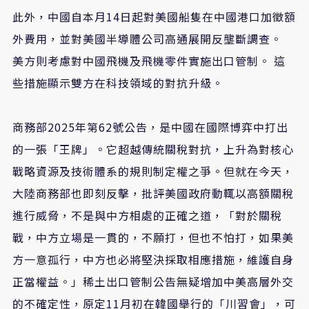
此外，中國自本月14日起對美國船隻在中國港口加徵額
外費用，並對美國半導體公司高通展開反壟斷調查。
美方則考慮對中國飛機及飛機零件實施出口管制。 這
些措施顯示雙方在科技領域的對抗升級。
商務部2025年第62號公告，是中國在國際博弈中打出
的一張「王牌」。它超越傳統關稅對抗，上升為對核心
戰略資源及技術體系的規則制定權之爭。但就在今天，
大陸商務部也即刻反擊，批評美國政府動輒以高額關稅
進行威脅，不是與中方相處的正確之道，「對於關稅
戰，中方立場是一貫的，不願打，但也不怕打，如果美
方一意孤行，中方也必將堅決採取相應措施，維護自身
正當權益。」稀土出口管制公告無疑增加中美高層外交
的不確定性，原定11月初在韓國舉行的「川習會」，可