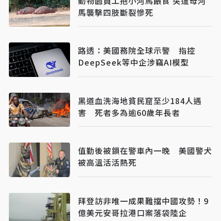
動物園員工抱小河馬餵食 突遭母河
馬襲擊四肢斷裂慘死
路透：美國務院全球示警 指控
DeepSeek等中企涉竊AI模型
黑道血洗海地貧民窟至少184人遇
害 死者多為逾60歲年長者
值勤後被鎖在警車內一晚 美國警犬
被高溫活活熱死
拜登訪非唯一成果難擋中國攻勢！9
億美元安哥拉港口案落袋陸企