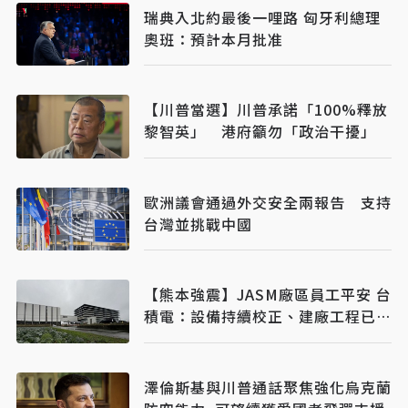
瑞典入北約最後一哩路 匈牙利總理
奧班：預計本月批准
【川普當選】川普承諾「100%釋放
黎智英」 港府籲勿「政治干擾」
歐洲議會通過外交安全兩報告 支持
台灣並挑戰中國
【熊本強震】JASM廠區員工平安 台
積電：設備持續校正、建廠工程已復
工
澤倫斯基與川普通話聚焦強化烏克蘭