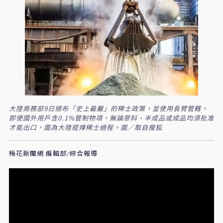
大陸商務部9日頒布「史上最嚴」的稀士政策，並使用長臂管轄，
即使國外用戶含0.1%管制物項，無論原料、半成品或成品均須批准
才能出口，圖為大陸提煉稀士過程。圖／取自搜狐
梅花新聞網 編輯部/綜合報導