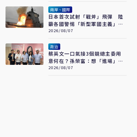
兩岸、國際
日本首次試射「戰斧」飛彈 陸
籲各國警惕「新型軍國主義」發
展
2026/08/07
政治
蔡英文一口氣接3個競總主委用
意何在？孫榮富：想「進場」接
黨主席
2026/08/07