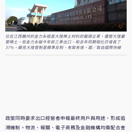
位在江西贛州的金力永碰是大陸稀土材料的龍頭企業，儘管大陸嚴
管稀土，但金力永磁今年前三季出口，和去年同期相比仍增長了
37%，顯見大陸管制是精準反制，有取有捨。圖／取自國際快線
政策同時要求出口經營者申報最終用戶與用途，形成追
溯機制。物流、報關、電子商務及金融機構均需配合查