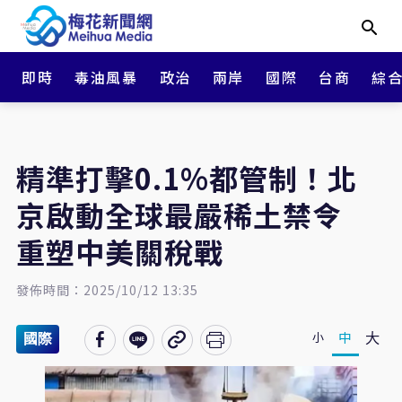
即時
毒油風暴
政治
兩岸
國際
台商
綜
精準打擊0.1%都管制！北
京啟動全球最嚴稀土禁令
重塑中美關稅戰
發佈時間：2025/10/12 13:35
大
中
小
國際