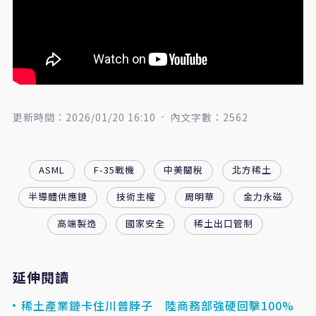
更新時間：2026/01/20 16:10
內文字數：2562
ASML
F-35戰機
中美關稅
北方稀土
半導體供應鏈
技術主權
周明華
金力永磁
高端製造
國家安全
稀土出口管制
延伸閱讀
稀土產業鏈卡住川普脖子 陸商務部強硬回擊100%