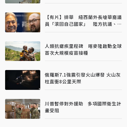
【有片】排華 紐西蘭外長嗆華裔議
員「滾回自己國家」 陸方抗議、紐
總理也不挺
人類抗瘧疾里程碑 喀麥隆啟動全球
首次大規模疫苗接種
俄羅斯7.1強震引發火山爆發 火山灰
柱直衝8公里天際
川普暫停對外援助 多項國際衛生計
畫受阻