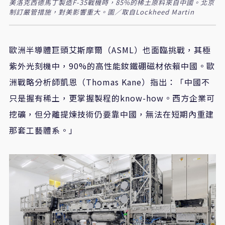
美洛克西德馬丁製造F-35戰機時，85%的稀土原料來自中國。北京
制訂嚴管措施，對美影響重大。圖／取自Lockheed Martin
歐洲半導體巨頭艾斯摩爾（ASML）也面臨挑戰，其極
紫外光刻機中，90%的高性能釹鐵硼磁材依賴中國。歐
洲戰略分析師凱恩（Thomas Kane）指出：「中國不
只是握有稀土，更掌握製程的know-how。西方企業可
挖礦，但分離提煉技術仍要靠中國，無法在短期內重建
那套工藝體系。」