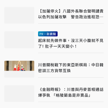
【加薩停火】八國外長聯合聲明譴責
以色列加薩攻擊 警告政治進程恐全
面脫軌
PR・新素簡
起床就先做件事，沒三天小腹就不見
了! 肚子一天天變小！
川普關稅戰下的東亞新棋局：中日韓
密談三方貨幣互換
《金融時報》：川普與丹麥首相通話
爆爭執 「格陵蘭島是非賣品」