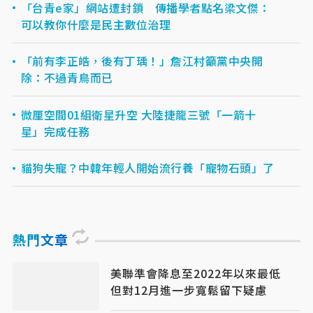
「台青e家」網站遭封鎖 傳播學者點名梁文傑：
可以教你什麼是民主數位治理
「前有李正皓，後有丁瑀！」詹江村籲黨中央開
除：不過青鳥而已
微厘空間01組衛星升空 大陸捷龍三號「一箭十
星」完成任務
貓狗失寵？中韓年輕人開始流行養「寵物石頭」了
熱門文章
美聯準會降息至2022年以來最低
但對12月進一步寬鬆留下疑慮