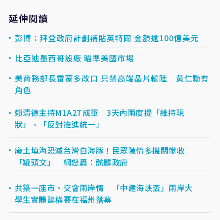
延伸閱讀
彭博：拜登政府計劃補貼英特爾 金額逾100億美元
比亞迪墨西哥設廠 瞄準美國市場
美商務部長雷蒙多改口 只禁高端晶片輸陸 黃仁勳有
角色
賴清德主持M1A2T成軍 3天內兩度提「維持現
狀」、「反對推進統一」
廢土填海恐滅台灣白海豚！民眾陳情多機關慘收
「罐頭文」 網怒轟：骯髒政府
共築一座市、交會兩岸情 「中建海峽盃」兩岸大
學生實體建構賽在福州落幕