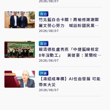
姐說不要買
2026/08/07
政治
竹北藍白合卡關！周榆修謝謝鄭
麗文勞心勞力 喊話盼國民黨說
到做到
2026/08/07
政治
賴清德批盧秀燕「中捷藍線核定
8年沒動工」 黃健豪：萊爾校
長開口就說謊
2026/08/07
評論
【湯紹成專欄】AI任由發展 可能
帶來大災
2026/08/07