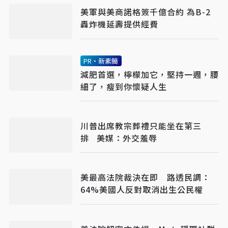
美軍與美商諾格簽千億合約 為B-2
轟炸機延壽提供經費
PR・新素簡
減肥首選，檸檬加它，堅持一週，腰
細了，瘦到你懷疑人生
川普出席教宗葬禮只能坐在第三
排 美媒：外交羞辱
美最高法院裁決在即 路透民調：
64%美國人反對取消出生公民權