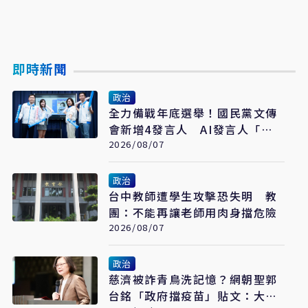
即時新聞
政治
全力備戰年底選舉！國民黨文傳
會新增4發言人 AI發言人「鄭
小文」亮相
2026/08/07
政治
台中教師遭學生攻擊恐失明 教
團：不能再讓老師用肉身擋危險
2026/08/07
政治
慈濟被詐青鳥洗記憶？網朝聖郭
台銘「政府擋疫苗」貼文：大小