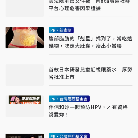
美法院解密文件揭 Meta隱匿社群
平台心理危害因果證據
PR・新素簡
腹部脂肪的「剋星」找到了，常吃這
幾物，吃走大肚囊，瘦出小蠻腰
首款日本研發兒童近視眼藥水 厚勞
省批准上市
PR・台灣癌症基金會
伴侶和妳一起預防HPV，才有資格
說愛妳！
PR・台灣癌症基金會