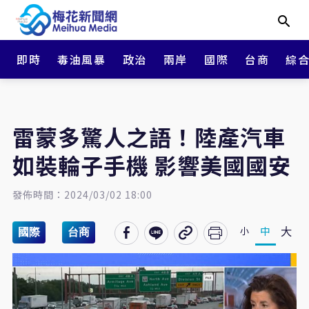
即時
毒油風暴
政治
兩岸
國際
台商
綜
雷蒙多驚人之語！陸產汽車
如裝輪子手機 影響美國國安
發佈時間：2024/03/02 18:00
大
中
小
國際
台商