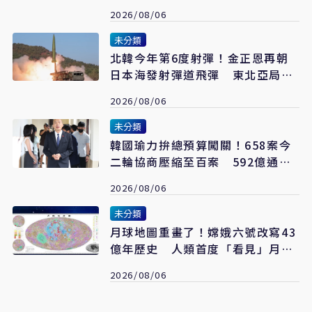
合司法將追究權益
2026/08/06
未分類
北韓今年第6度射彈！金正恩再朝
日本海發射彈道飛彈 東北亞局勢
再升溫
2026/08/06
未分類
韓國瑜力拚總預算闖關！658案今
二輪協商壓縮至百案 592億通刪
攻防成決戰焦點
2026/08/06
未分類
月球地圖重畫了！嫦娥六號改寫43
億年歷史 人類首度「看見」月球
深部
2026/08/06