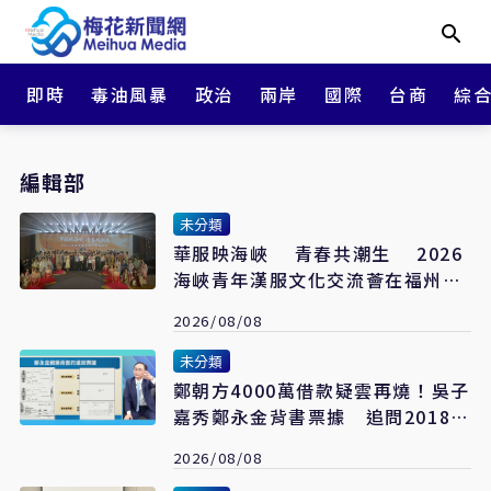
即時
毒油風暴
政治
兩岸
國際
台商
綜
編輯部
未分類
華服映海峽 青春共潮生 2026
海峽青年漢服文化交流薈在福州舉
辦
2026/08/08
未分類
鄭朝方4000萬借款疑雲再燒！吳子
嘉秀鄭永金背書票據 追問2018選
舉資金流向
2026/08/08