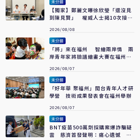
未分類
【獨家】鄭麗文曝徐欣瑩「還沒見
到陳見賢」 權威人士揭10次接觸
未果：整合最後一哩路
2026/08/08
未分類
「將」來在福州 智繪兩岸情 兩
岸青年家將臉譜繪畫大賽在福州開
幕
2026/08/07
未分類
「好年華 聚福州」閩台青年人才研
學營 技術成果發表會在福州舉辦
2026/08/07
未分類
BNT疫苗500萬劑採購案爆詐騙疑
雲 慈濟首發聲明：痛心遺憾 配