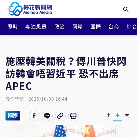
即時
毒油風暴
政治
兩岸
國際
台商
綜
施壓韓美關稅？傳川普快閃
訪韓會唔習近平 恐不出席
APEC
發佈時間：2025/10/09 16:44
大
中
小
國際