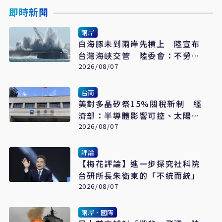
即時新聞
兩岸
白海豚未到兩岸先槓上 陸宣布
台灣海峽交管 陸委會：不勞費
心
2026/08/07
台商
美對多晶矽祭15%關稅新制 經
濟部：半導體影響可控、太陽能
產業衝擊有限
2026/08/07
評論
【梅花評論】進一步探究社科院
台研所長朱衛東的「不統而統」
2026/08/07
兩岸、國際