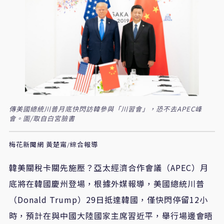
傳美國總統川普月底快閃訪韓參與「川習會」，恐不去APEC峰
會。圖/取自白宮臉書
梅花新聞網 黃楚甯/綜合報導
韓美關稅卡關先施壓？亞太經濟合作會議（APEC）月
底將在韓國慶州登場，根據外媒報導，美國總統川普
（Donald Trump）29日抵達韓國，僅快閃停留12小
時，預計在與中國大陸國家主席習近平，舉行場邊會晤