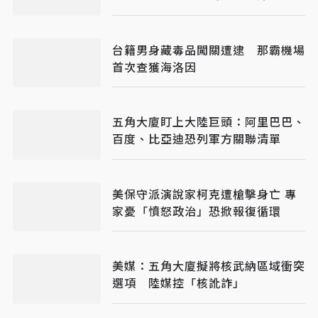
台籍男身藏毒品闖關遭逮 那霸機場
首次查獲海洛因
五角大廈盯上大陸巨頭：阿里巴巴、
百度、比亞迪恐列軍方關聯清單
美保守派演說家柯克遭槍擊身亡 專
家憂「憤怒政治」恐掀報復循環
美媒：五角大廈擬將核武納區域衝突
選項 陸媒控「核訛詐」