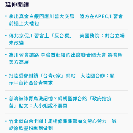
延伸閱讀
拿出真金白銀回應川普大交易 陸方在APEC川習會
前送上大禮包
傳北京促川習會上「反台獨」 美國務院：對台立場
未改變
為川習會鋪路 李強首赴紐約出席聯合國大會 將會晤
美方高層
批陸委會封鎖「台青e家」網站 大陸國台辦：顯
示平台符合台青需求
慈濟被詐青鳥洗記憶？網朝聖郭台銘「政府擋疫
苗」貼文：大小姐說不要買
竹北藍白合卡關！周榆修謝謝鄭麗文勞心勞力 喊
話徐欣瑩盼說到做到