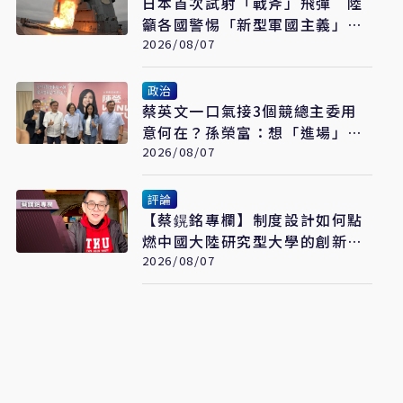
日本首次試射「戰斧」飛彈 陸
籲各國警惕「新型軍國主義」發
展
2026/08/07
政治
蔡英文一口氣接3個競總主委用
意何在？孫榮富：想「進場」接
黨主席
2026/08/07
評論
【蔡鎤銘專欄】制度設計如何點
燃中國大陸研究型大學的創新引
擎
2026/08/07