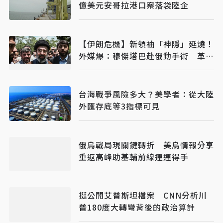
億美元安哥拉港口案落袋陸企
【伊朗危機】新領袖「神隱」延燒！
外媒爆：穆傑塔巴赴俄動手術 革命
衛隊恐掌權
台海戰爭風險多大？美學者：從大陸
外匯存底等3指標可見
俄烏戰局現關鍵轉折 美烏情報分享
重返高峰助基輔前線連連得手
挺公開艾普斯坦檔案 CNN分析川
普180度大轉彎背後的政治算計