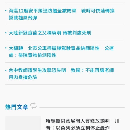
海巡12艘安平級巡防艦全數成軍 戰時可快速轉換
掛載雄風飛彈
大陸新冠疫苗之父楊曉明 傳被判處死刑
大翻轉 北市公車擦撞爆駕駛毒品快篩陽性 公運
處：醫院毒物檢測陰性
台中教師遭學生攻擊恐失明 教團：不能再讓老師
用肉身擋危險
熱門文章
哈瑪斯同意展開人質釋放談判 川
普：以色列必須立刻停止轟炸