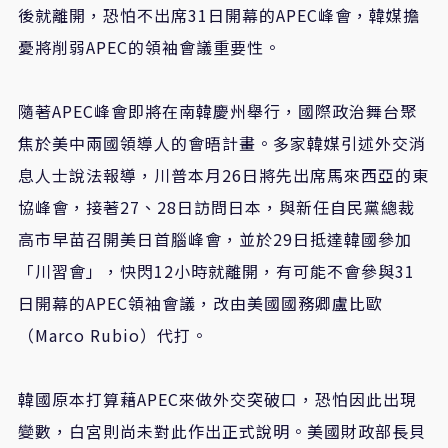
後就離開，恐怕不出席31日開幕的APEC峰會，韓媒擔
憂將削弱APEC的領袖會議重要性。
隨著APEC峰會即將在南韓慶州舉行，國際政治舞台聚
焦於美中兩國領導人的會晤計畫。多家韓媒引述外交消
息人士說法報導，川普本月26日將先出席馬來西亞的東
協峰會，接著27、28日訪問日本，與新任自民黨總裁
高市早苗召開美日首腦峰會，並於29日抵達韓國參加
「川習會」，快閃12小時就離開，有可能不會參與31
日開幕的APEC領袖會議，改由美國國務卿盧比歐
（Marco Rubio）代打。
韓國原本打算藉APEC來做外交突破口，恐怕因此出現
變數，白宮則尚未對此作出正式說明。美國財政部長貝