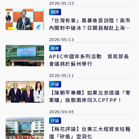
2026/05/23
國際
「台灣有事」風暴後首訪陸！高市
內閣對中破冰？日閣員擬赴上海出
席APEC
2026/05/13
兩岸
APEC中國年系列活動 貿易部長
會議將於蘇州舉行
2026/05/11
評論
【陳朝平專欄】如果北京提議「零
軍購」換取兩岸同入CPTPP！
2026/04/05
評論
【梅花評論】台美三大經貿支柱難
擋「矽盾」空洞化