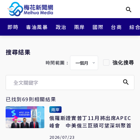
即時
毒油風暴
政治
兩岸
國際
台商
綜
搜尋結果
強化搜尋
時間範圍：
已找到69則相關結果
兩岸
俄羅斯證實普丁11月將出席APEC
峰會 中美俄三巨頭可望深圳聚首
2026/07/23