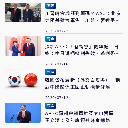
國際
川習峰會成談判籌碼？WSJ：北京
力阻美對台軍售 川普、習近平各
有盤算
2026/07/22
兩岸
深圳APEC「習高會」機率低 日
媒：中日溝通機制失效、誤判恐爆
安全風險
2026/07/16
兩岸
韓國公布最新《外交白皮書》 稱
對中國關係重回正軌穩步發展
2026/07/12
兩岸
APEC蘇州會議再推亞太自貿區
王文濤：為年底領袖峰會鋪路