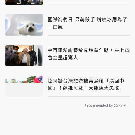
國際海豹日 呆萌殺手 啃咬冰層為了
一口氣
林百里私廚餐敘宴請黃仁勳！座上賓
含金量超驚人
陸阿嬤台灣旅遊被青鳥吼「滾回中
國」！網批可悲：大罷免大失敗
Recommended by