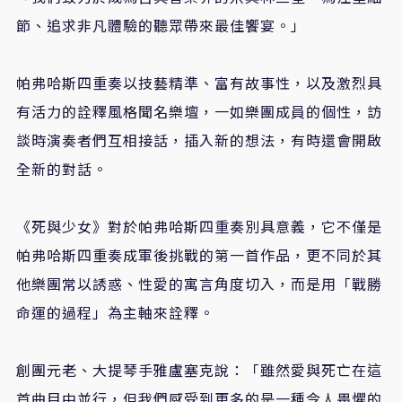
節、追求非凡體驗的聽眾帶來最佳饗宴。」
帕弗哈斯四重奏以技藝精準、富有故事性，以及激烈具
有活力的詮釋風格聞名樂壇，一如樂團成員的個性，訪
談時演奏者們互相接話，插入新的想法，有時還會開啟
全新的對話。
《死與少女》對於帕弗哈斯四重奏別具意義，它不僅是
帕弗哈斯四重奏成軍後挑戰的第一首作品，更不同於其
他樂團常以誘惑、性愛的寓言角度切入，而是用「戰勝
命運的過程」為主軸來詮釋。
創團元老、大提琴手雅盧塞克說：「雖然愛與死亡在這
首曲目中並行，但我們感受到更多的是一種令人畏懼的