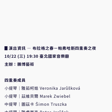
▊
演出資訊
—
布拉格之春－帕弗哈斯四重奏之夜
10/22 (
三
) 19:30
臺北國家音樂廳
主辦：鵬博藝術
四重奏成員
小提琴｜雅茹柯娃 Veronika Jarůšková
小提琴｜茲維貝爾 Marek Zwiebel
中提琴｜圖茲卡 Šimon Truszka
大提琴｜雅盧塞克 Peter Jarůšek