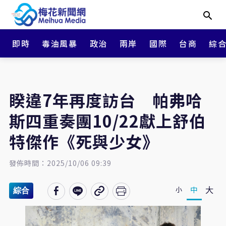
即時
毒油風暴
政治
兩岸
國際
台商
綜
睽違7年再度訪台 帕弗哈
斯四重奏團10/22獻上舒伯
特傑作《死與少女》
發佈時間：2025/10/06 09:39
大
中
小
綜合