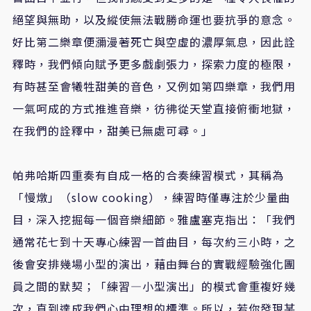
絕望與無助，以及縱使無法戰勝命運也要抗爭的意念。
好比第二樂章便瀰漫著死亡與空虛的濃厚氣息，因此詮
釋時，我們傾向賦予更多戲劇張力，探索力度的極限，
有時甚至會犧牲甜美的音色，又例如第四樂章，我們用
一氣呵成的方式推進音樂，彷彿從天堂直接俯衝地獄，
在我們的詮釋中，甜美已無處可尋。」
帕弗哈斯四重奏有自成一格的合奏練習模式，其稱為
「慢燉」（slow cooking），練習時僅專注於少量曲
目，深入挖掘每一個音樂細節。雅盧塞克指出：「我們
通常花七到十天專心練習一首曲目，每次約三小時，之
後會安排幾場小型的演出，藉由舞台的實戰經驗強化團
員之間的默契；「練習—小型演出」的模式會重複好幾
次，直到達成我們心中理想的標準。所以，若你發現某