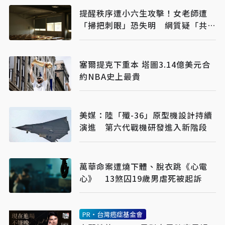
提醒秩序遭小六生攻擊！女老師遭
「掃把刺眼」恐失明 網質疑「共融
教育」
塞爾提克下重本 塔圖3.14億美元合
約NBA史上最貴
美媒：陸「殲-36」原型機設計持續
演進 第六代戰機研發進入新階段
萬華命案遭燒下體、脫衣跳《心電
心》 13煞囚19歲男虐死被起訴
PR・台灣癌症基金會