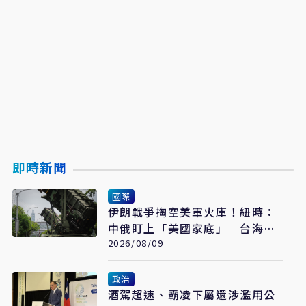
即時新聞
國際
伊朗戰爭掏空美軍火庫！紐時：
中俄盯上「美國家底」 台海戰
力恐成最大受害者
2026/08/09
政治
酒駕超速、霸凌下屬還涉濫用公