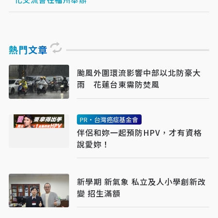
熱門文章
颱風外圍環流影響中部以北防豪大
雨 花蓮台東需防焚風
PR・台灣癌症基金會
伴侶和妳一起預防HPV，才有資格
說愛妳！
新學期 新氣象 私立及人小學創新改
變 招生滿額