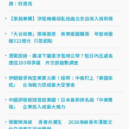
讚：好漂亮
【張競專欄】涉陸機構胡亂扭曲北京出境入境新規
「大谷效應」席捲道奇 商業版圖擴張 年營收衝
破322億元 只是起點
酒駕超速、霸凌下屬還涉濫用公帑？駐日內瓦處長
遭控203項爭議 外交部啟動調查
伊朗戰爭掏空美軍火庫！紐時：中俄盯上「美國家
底」 台海戰力恐成最大受害者
中國研發砸錢首超美國！日本最新排名揭「中美雙
強」 企業投入成最大推力
華服映海峽 青春共潮生 2026海峽青年漢服文
化交流薈在福州舉辦