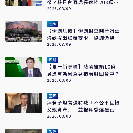
帑？駐日內瓦處長遭控203項爭
議 外交部啟動調查
2026/08/09
國際
【伊朗危機】伊朗對重開荷姆茲
海峽提出強硬要求 協議仍遙不
可及
2026/08/09
評論
【夏一新專欄】慈濟被騙10億
民進黨為何急著把箭射回台中？
2026/08/09
國際
拜登子坦言遭特赦「不公平且損
父親資產」 並揭拜登癌症已擴
散至骨骼
2026/08/09
政治