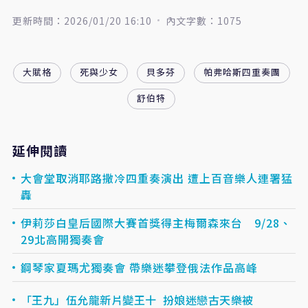
更新時間：2026/01/20 16:10
內文字數：1075
大賦格
死與少女
貝多芬
帕弗哈斯四重奏團
舒伯特
延伸閱讀
大會堂取消耶路撒冷四重奏演出 遭上百音樂人連署猛
轟
伊莉莎白皇后國際大賽首獎得主梅爾森來台 9/28、
29北高開獨奏會
鋼琴家夏瑪尤獨奏會 帶樂迷攀登俄法作品高峰
「王九」伍允龍新片變王十 扮娘迷戀古天樂被