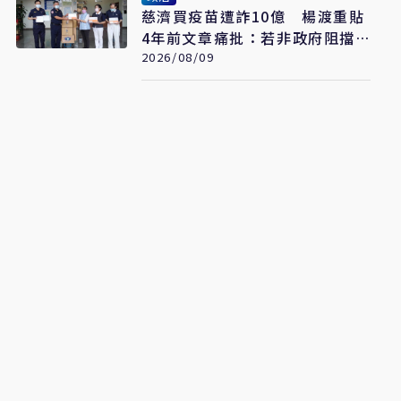
慈濟買疫苗遭詐10億 楊渡重貼
4年前文章痛批：若非政府阻擋
會這樣嗎？
2026/08/09