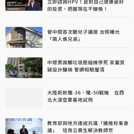
立即諮詢HPV！是對自己健康最好
的投資，把握現在不嫌晚！
管中閔首次聽兒子講道 合照曝光
「兩人像兄弟」
中壢男誤觸垃圾壓縮機慘死 家屬質
疑設計釀禍 警調相驗釐清
大陸新款殲-36、殲-50戰機 在西
北大漠空軍基地試飛
教育部與地方達成共識「續推校事會
議」 培育公費生解決教師荒