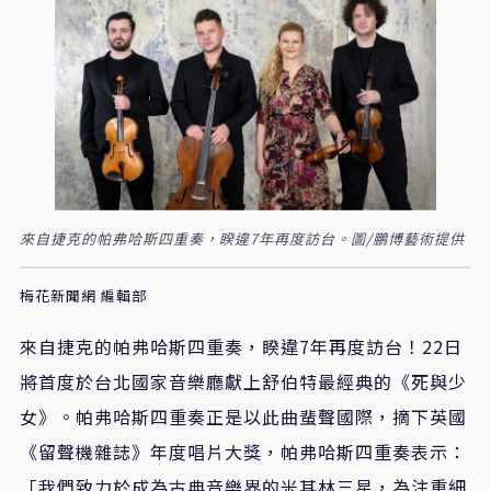
來自捷克的帕弗哈斯四重奏，睽違7年再度訪台。圖/鵬博藝術提供
梅花新聞網 編輯部
來自捷克的帕弗哈斯四重奏，睽違7年再度訪台！22日
將首度於台北國家音樂廳獻上舒伯特最經典的《死與少
女》。帕弗哈斯四重奏正是以此曲蜚聲國際，摘下英國
《留聲機雜誌》年度唱片大獎，帕弗哈斯四重奏表示：
「我們致力於成為古典音樂界的米其林三星，為注重細