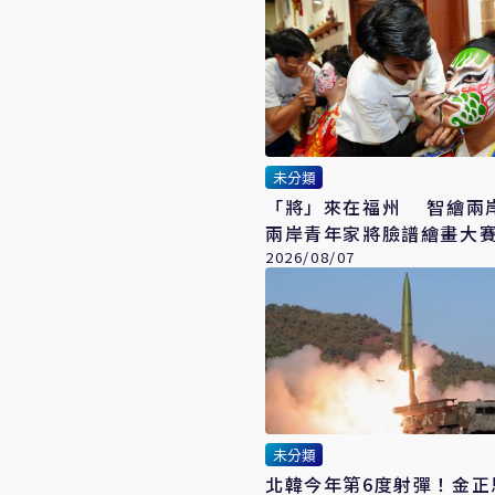
未分類
「將」來在福州 智繪
兩岸青年家將臉譜繪畫大
開幕
2026/08/07
未分類
北韓今年第6度射彈！金正