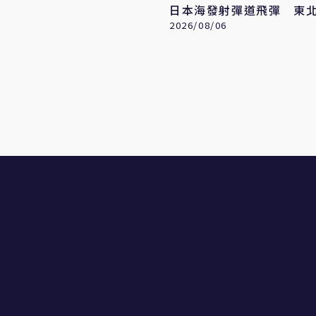
日本海發射彈道飛彈 東
再升溫
2026/08/06