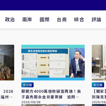
政治
兩岸
國際
台商
綜合
評論
未分類
未分類
2026
鄭朝方4000萬借款疑雲再燒！吳
【獨家
在福州舉
子嘉秀鄭永金背書票據 追問
到陳見
2018選舉資金流向
2026/08/08
未果：
2026/08