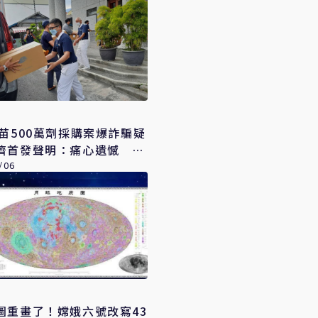
疫苗500萬劑採購案爆詐騙疑
濟首發聲明：痛心遺憾 配
將追究權益
/06
圖重畫了！嫦娥六號改寫43