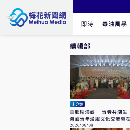
即時
毒油風暴
編輯部
未分類
華服映海峽 青春共潮生 
海峽青年漢服文化交流薈
辦
2026/08/08