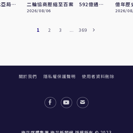
北亞局勢
二輪協商壓縮至百案 592億通刪
億年歷
攻防成決戰焦點
2026/08/06
深部
2026/08
1
2
3
...
369
關於我們
隱私權保護聲明
使用者資料刪除
梅花媒體集團 梅花新聞網 版權所有 © 2023