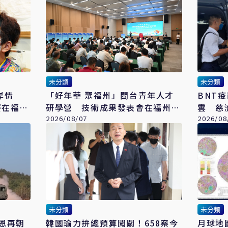
未分類
未分類
兩岸情
「好年華 聚福州」閩台青年人才
BNT
賽在福州
研學營 技術成果發表會在福州舉
雲 慈
辦
2026/08/07
合司法
2026/08
未分類
未分類
恩再朝
韓國瑜力拚總預算闖關！658案今
月球地