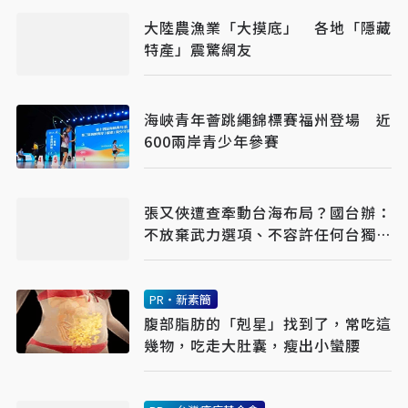
大陸農漁業「大摸底」 各地「隱藏
特產」震驚網友
海峽青年薈跳繩錦標賽福州登場 近
600兩岸青少年參賽
張又俠遭查牽動台海布局？國台辦：
不放棄武力選項、不容許任何台獨空
間
PR・新素簡
腹部脂肪的「剋星」找到了，常吃這
幾物，吃走大肚囊，瘦出小蠻腰