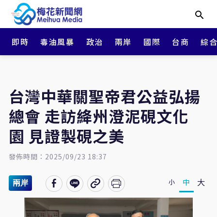
即時
毒油風暴
政治
兩岸
國際
台商
綜
台灣中華關聖帝君公益弘揚
總會 走訪絳州澄泥硯文化
園 見證製硯之美
發佈時間：2025/09/23 18:37
大
中
小
兩岸