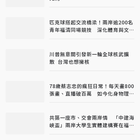
匹克球搭起交流橋梁！兩岸逾200名
青年福清同場競技 深化體育與文化
互動
川普無意間引發新一輪全球核武擴
散 台灣也想擁核
78歲蔡志忠的瘋狂日常！每天畫800
張畫、直播破百萬 如今化身物理學
家
共築一座市、交會兩岸情 「中建海
峽盃」兩岸大學生實體建構賽在福州
落幕