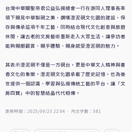
台灣中華關聖帝君公益弘揚總會一行在游同人理事長率
領下親見中華製硯之美，讚嘆澄泥硯文化園的建設，保
存與傳承這項千年工藝，同時結合現代文化創意與旅遊
休閒，讓古老的文房藝術重新走入大眾生活，讓參訪者
能夠親眼觀賞、親手體驗、親身感受澄泥硯的魅力。
其表示澄泥硯不僅是一方硯台，更是中華文人精神與書
香文化的象徵。澄泥硯文化園承載了歷史記憶，也為後
世提供一個認識、學習與弘揚傳統工藝的平台，讓「文
房四寶」中的智慧結晶代代相傳。
更新時間：2025/09/23 22:04
內文字數：581