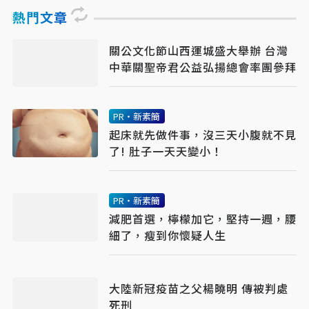
熱門文章
關公文化節山西運城盛大舉辦 台灣
中華關聖帝君公益弘揚總會率團參拜
PR・新素簡
起床就先做件事，沒三天小腹就不見
了! 肚子一天天變小！
PR・新素簡
減肥首選，檸檬加它，堅持一週，腰
細了，瘦到你懷疑人生
大陸新冠疫苗之父楊曉明 傳被判處
死刑