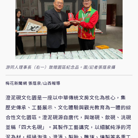
游同人理事長（右一）致贈園區紀念品。圖/記者張蔭泉攝
梅花新聞網 張蔭泉/山西報導
澄泥硯文化園是一座以中華傳統文房文化為核心，集
歷史傳承、工藝展示、文化體驗與觀光教育為一體的綜
合性文化園區。澄泥硯源自唐代，與端硯、歙硯、洮硯
並稱「四大名硯」。其製作工藝講究，以細膩純淨的河
泥為材，經過淘洗、澄清、製胎、雕琢、燒製等多重工