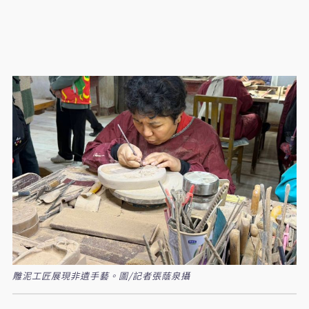
雕泥工匠展現非遺手藝。圖/記者張蔭泉攝