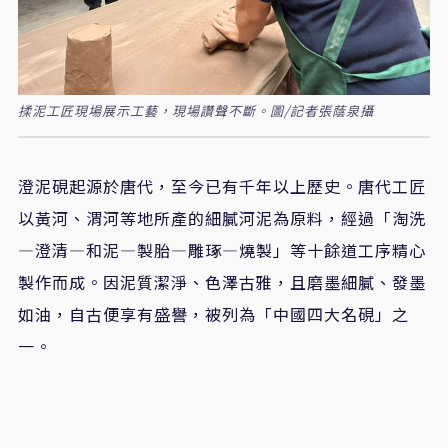
揉泥工匠現場展示工藝，現場讚聲不斷。圖/記者張蔭泉攝
澄泥硯起源於唐代，至今已有千年以上歷史。唐代工匠
以黃河、渭河等地所產的細膩河泥為原料，經過「淘洗
—澄清—和泥—製胎—雕琢—燒
製
」等十餘道工序精心
製作而成。因泥質潔淨、色澤古雅，且磨墨細膩、發墨
如油，自古便享有盛譽，被列為「中國四大名硯」之
一。