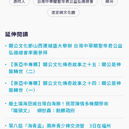
游同人
台灣中華關聖帝君公益弘揚總會
絳州
澄泥硯文化園
延伸閱讀
關公文化節山西運城盛大舉辦 台灣中華關聖帝君公益
弘揚總會率團參拜
【張亞中專欄】關公文化傳奇故事之十五：關公是神
龍轉世（二）
【張亞中專欄】關公文化傳奇故事之十四：關公是神
龍轉世（一）
廢土填海恐滅台灣白海豚！民眾陳情多機關慘收
「罐頭文」 網怒轟：骯髒政府
第八屆「海青盃」兩岸青少棒交流營 3日在福州