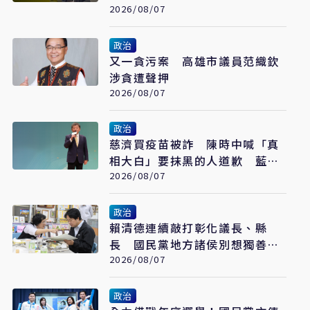
2026/08/07
政治
又一貪污案 高雄市議員范織欽
涉貪遭聲押
2026/08/07
政治
慈濟買疫苗被詐 陳時中喊「真
相大白」要抹黑的人道歉 藍白
反擊了
2026/08/07
政治
賴清德連續敲打彰化議長、縣
長 國民黨地方諸侯別想獨善其
身
2026/08/07
政治