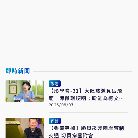
即時新聞
政治
【彤學會-31】大陸旅遊見岳飛
廟 陳佩琪哽咽：盼能為柯文哲
京華城案平反
2026/08/07
評論
【張競專欄】颱風來襲兩岸管制
交通 切莫穿鑿附會