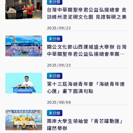
未分類
台灣中華關聖帝君公益弘揚總會 走
訪絳州澄泥硯文化園 見證製硯之美
2025/09/23
未分類
關公文化節山西運城盛大舉辦 台灣
中華關聖帝君公益弘揚總會率團參
拜
2025/09/23
未分類
第十三屆海峽青年薈「海峽青年連
心匯」畫下圓滿句點
2025/08/06
未分類
兩岸大學生領袖營「青芒躍動匯」
躍然舉辦