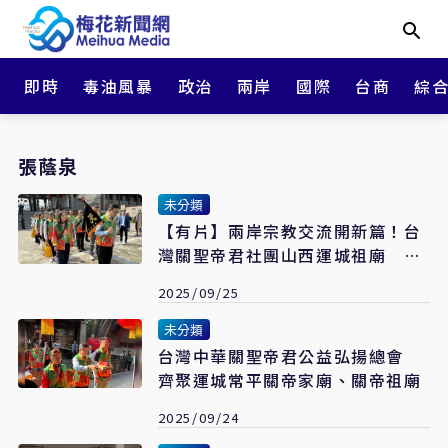
即時
毒油風暴
政治
兩岸
國際
台商
綜
張蔭泉
未分類
【有片】兩岸宗教交流開新篇！台
灣關聖帝君社團山西運城祖廟 恭
請令旗傳承忠義精神
2025/09/25
未分類
台灣中華關聖帝君公益弘揚總會
齊聚運城常平關帝家廟、關帝祖廟
2025/09/24