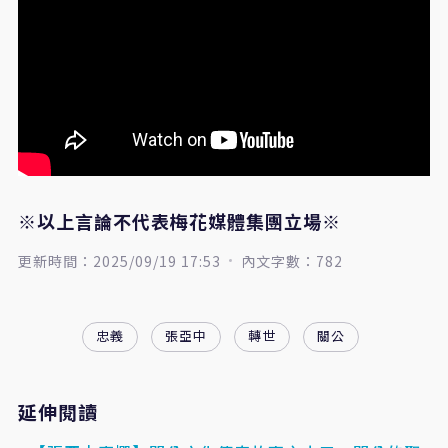
※以上言論不代表梅花媒體集團立場※
更新時間：2025/09/19 17:53
內文字數：782
忠義
張亞中
轉世
關公
延伸閱讀