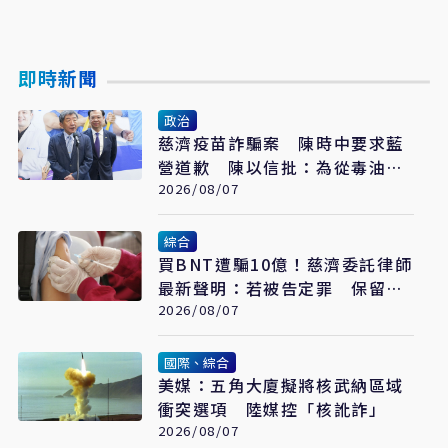
即時新聞
政治
慈濟疫苗詐騙案 陳時中要求藍
營道歉 陳以信批：為從毒油案
脫身
2026/08/07
綜合
買BNT遭騙10億！慈濟委託律師
最新聲明：若被告定罪 保留民
事請求賠償
2026/08/07
國際、綜合
美媒：五角大廈擬將核武納區域
衝突選項 陸媒控「核訛詐」
2026/08/07