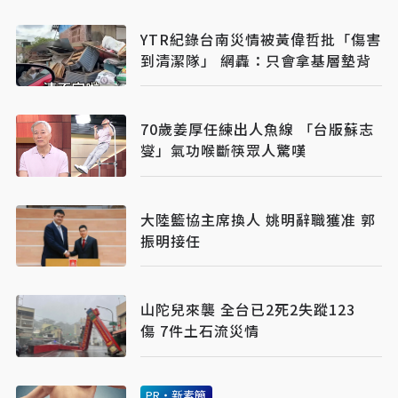
YTR紀錄台南災情被黃偉哲批「傷害
到清潔隊」 網轟：只會拿基層墊背
70歲姜厚任練出人魚線 「台版蘇志
燮」氣功喉斷筷眾人驚嘆
大陸籃協主席換人 姚明辭職獲准 郭
振明接任
山陀兒來襲 全台已2死2失蹤123
傷 7件土石流災情
PR・新素簡