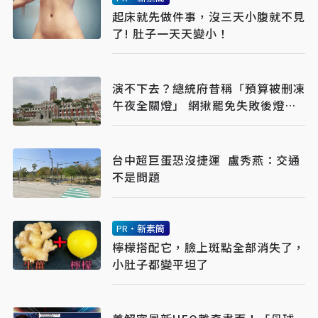
起床就先做件事，沒三天小腹就不見
了! 肚子一天天變小！
演不下去？總統府昔稱「預算被刪凍
午夜全關燈」 網揪罷免失敗後燈又
亮
台中超巨蛋恐沒捷運 盧秀燕：交通
不是問題
PR・新素簡
檸檬搭配它，臉上斑點全部消失了，
小肚子都變平坦了