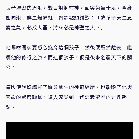
長著濃密的眉毛，雙目炯炯有神，面容英氣十足，全身
如同染了鮮血般通紅。普靜點頭讚歎：「這孩子天生忠
義之氣，必成大器，將來必是神聖之人。」
他囑咐關家要悉心撫育這個孩子，然後便飄然離去，繼
續他的修行之旅。而這個孩子，便是後來名震天下的關
公。
這段傳說既講述了關公誕生的神奇經歷，也彰顯了他與
天命的緊密聯繫，讓人感受到一代忠義聖君的非凡起
點。