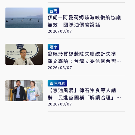
台商
伊朗—阿曼荷姆茲海峽復航協議
無效 國際油價會說話
2026/08/07
兩岸
翁曉玲質疑赴陸失聯統計失準
羅文嘉嗆：台灣立委信國台辦說
謊話
2026/08/07
毒油風暴
【毒油風暴】傳石崇良等人請
辭 民進黨團稱「解讀合理」：
但地方不要都甩鍋中央
2026/08/07