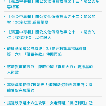
【張亞中專欄】關公文化傳奇故事之十三：關公的聖
容特寫
【張亞中專欄】關公文化傳奇故事之十二：關公的
智：水淹七軍 威震華夏
【張亞中專欄】關公文化傳奇故事之十一：關公的
仁：惺惺相惜、以仁服人
韓紅基金會又陷風波！2.8億元救護車採購遭質
疑 六年「侵吞善款」傳聞再起
慈濟買疫苗被詐 陳時中喊「真相大白」要抹黑的
人道歉
高雄建案挖倒7棟透天！建商喊沒錢賠 高市府：持
續督促完成履約
提醒秩序遭小六生攻擊！女老師遭「掃把刺眼」恐