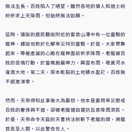
無法生長，百姓陷入了絕望。雖然各地的僧人和道士紛
紛祈求上天降雨，但始終無法如願。
這時，蒲阪的居民聽說附近的雷首山澤中有一位靈驗的
龍神，據說他對於化解旱災特別靈驗。於是，大家聚集
起來，帶著虔誠的心跪在龍神面前祈求降雨。老龍被百
姓的苦情打動，於當晚施展神力，興雲布雨，吸黃河水
灌溉大地。第二天，原本乾裂的土地積水盈尺，百姓無
不感激涕零。
然而，天帝得知此事後大為震怒。他本是要用旱災懲戒
百姓的奢侈與不道，卻被老龍擅自違抗旨意降雨濟民。
於是，天帝命令天庭的天曹持法劍斬下老龍的頭，將龍
首丟至人間，以此警告世人。