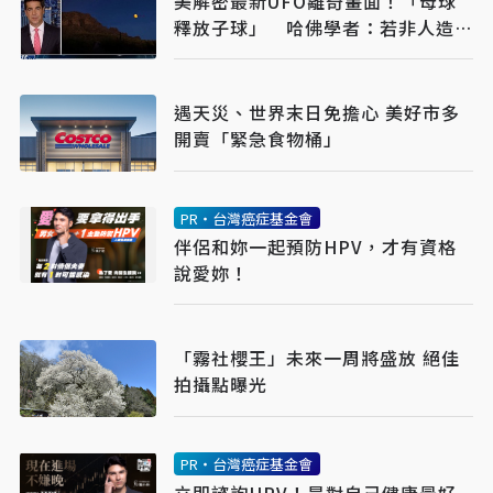
美解密最新UFO離奇畫面！「母球
釋放子球」 哈佛學者：若非人造將
改寫人類歷史
遇天災、世界末日免擔心 美好市多
開賣「緊急食物桶」
PR・台灣癌症基金會
伴侶和妳一起預防HPV，才有資格
說愛妳！
「霧社櫻王」未來一周將盛放 絕佳
拍攝點曝光
PR・台灣癌症基金會
立即諮詢HPV！是對自己健康最好