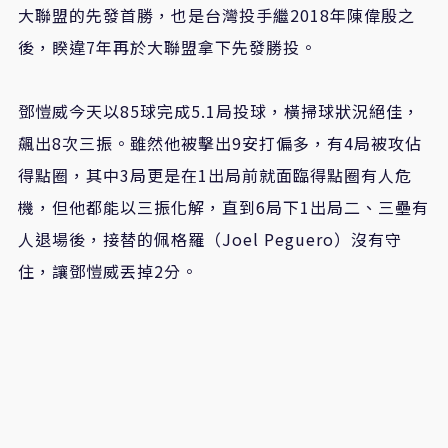
大聯盟的先發首勝，也是台灣投手繼2018年陳偉殷之
後，睽違7年再於大聯盟拿下先發勝投。
鄧愷威今天以85球完成5.1局投球，橫掃球狀況絕佳，
飆出8次三振。雖然他被擊出9安打偏多，有4局被攻佔
得點圈，其中3局更是在1出局前就面臨得點圈有人危
機，但他都能以三振化解，直到6局下1出局二、三壘有
人退場後，接替的佩格羅（Joel Peguero）沒有守
住，讓鄧愷威丟掉2分。