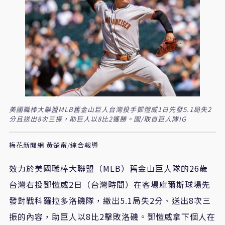
美國職棒大聯盟MLB舊金山巨人台灣投手鄧愷威1日先發5.1局失2
分且送出8次三振，助巨人以8比2獲勝。圖/取自巨人隊IG
梅花新聞網 黃楚甯/綜合報導
效力於美國職棒大聯盟（MLB）舊金山巨人隊的26歲
台灣右投鄧愷威2日（台灣時間）在客場庫爾斯球場先
發對戰科羅拉多洛磯隊，繳出5.1局失2分、送出8次三
振的內容，助巨人以8比2擊敗洛磯。鄧愷威拿下個人在