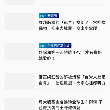
PR・新素簡
腹部脂肪的「剋星」找到了，常吃這
幾物，吃走大肚囊，瘦出小蠻腰
PR・台灣癌症基金會
伴侶和妳一起預防HPV，才有資格
說愛妳！
百萬網紅酷的夢被爆稱「台灣人就是
自卑」 他逆風挺：大家心裡都明白
周大觀基金會推動全球生命關懷 率
台灣抗癌鬥士跨海傳愛