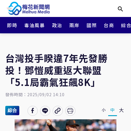
即時
毒油風暴
政治
兩岸
國際
台商
綜
台灣投手睽違7年先發勝
投！鄧愷威重返大聯盟
「5.1局霸氣狂飆8K」
發佈時間：2025/09/02 14:10
大
中
小
綜合