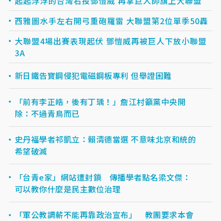
起起浮浮的台灣右投鄧愷威 再掌巨人帥旗上大聯盟
西雅圖水手左右開弓重砲羅雷 大聯盟第2位單季50轟
大聯盟4場出賽表現起伏 鄧愷威再被巨人下放小聯盟
3A
新日鐵告寶鋼侵犯電磁鋼板專利 但舉證困難
「前有李正皓，後有丁瑀！」詹江村籲黨中央開
除：不過青鳥而已
史丹福學者祁凱立：賴清德當選 不意味北京和統的
希望破滅
「台青e家」網站遭封鎖 傳播學者點名梁文傑：
可以教你什麼是民主數位治理
「軍公教調薪不能再靠政治宣布」 教團要求本會