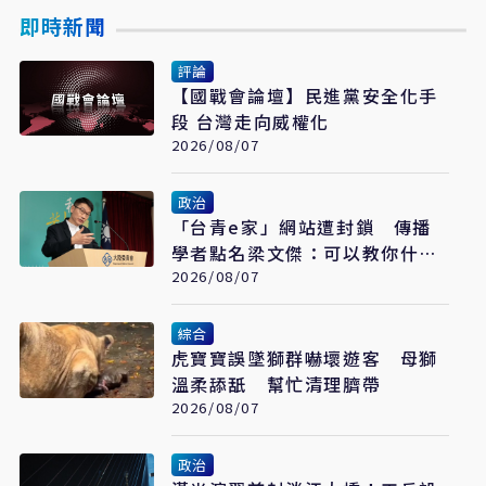
即時新聞
評論
【國戰會論壇】民進黨安全化手
段 台灣走向威權化
2026/08/07
政治
「台青e家」網站遭封鎖 傳播
學者點名梁文傑：可以教你什麼
是民主數位治理
2026/08/07
綜合
虎寶寶誤墜獅群嚇壞遊客 母獅
溫柔舔舐 幫忙清理臍帶
2026/08/07
政治