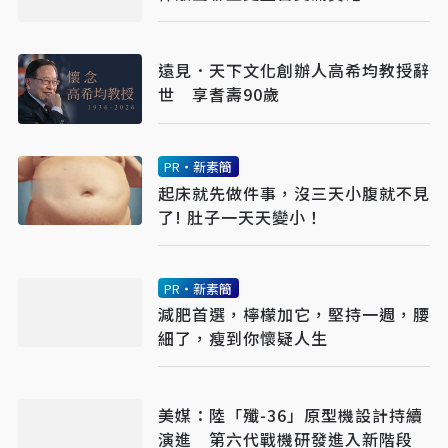
遠見．天下文化創辦人高希均教授辭
世 享耆壽90歲
PR・新素簡
起床就先做件事，沒三天小腹就不見
了! 肚子一天天變小！
PR・新素簡
減肥首選，檸檬加它，堅持一週，腰
細了，瘦到你懷疑人生
美媒：陸「殲-36」原型機設計持續
演進 第六代戰機研發進入新階段