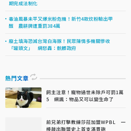
期完成法制化
毒油風暴未平又爆米粉危機！新竹4款炊粉驗出甲
醛 農耕牌遭重罰384萬
廢土填海恐滅台灣白海豚！民眾陳情多機關慘收
「罐頭文」 網怒轟：骯髒政府
熱門文章
飼主注意！寵物過世未除戶可罰1萬
5 網諷：物品又可以變生命了
前兄弟打擊教練莎菈加盟WPBL 一
棒敲出聯盟史上首支滿貫砲