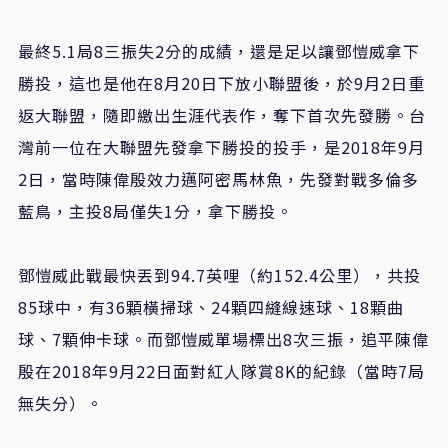
最終5.1局8三振失2分的成績，還是足以讓鄧愷威拿下
勝投，這也是他在8月20日下放小聯盟後，於9月2日重
返大聯盟，隨即繳出生涯代表作，奪下首次先發勝。台
灣前一位在大聯盟先發拿下勝投的投手，是2018年9月
2日，當時陳偉殷效力邁阿密馬林魚，先發對戰多倫多
藍鳥，主投8局僅失1分，拿下勝投。
鄧愷威此戰最快丟到94.7英哩（約152.4公里），共投
85球中，有36顆橫掃球、24顆四縫線速球、18顆曲
球、7顆伸卡球。而鄧愷威單場標出8次三振，追平陳偉
殷在2018年9月22日面對紅人隊賞8K的紀錄（當時7局
無失分）。