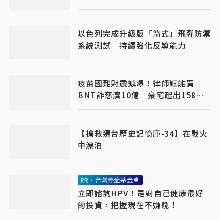
以色列完成升級版「箭式」飛彈防禦
系統測試 持續強化反導能力
疫苗國難財震撼爆！律師誆能買
BNT詐慈濟10億 豪宅起出158公
斤黃金
【搶救遷台歷史記憶庫-34】在戰火
中漂泊
PR・台灣癌症基金會
立即諮詢HPV！是對自己健康最好
的投資，把握現在不嫌晚！