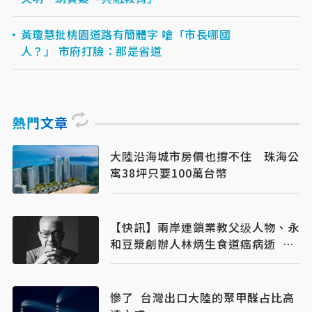
黃瓊慧批桃園道路有簡體字 嗆「市長哪國
人？」 市府打臉：那是省道
熱門文章
大陸沿海城市房價也撐不住 珠海公
寓38坪只要100萬台幣
【快訊】兩岸連鎖業教父级人物、永
和豆漿創辦人林炳生食道癌病逝 享
年70歲
慘了 台灣出口大陸的聚甲醛占比高