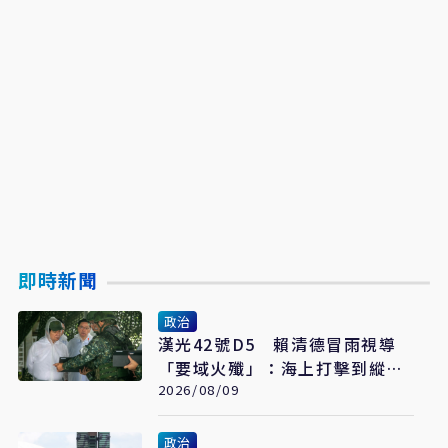
即時新聞
政治
漢光42號D5 賴清德冒雨視導
「要域火殲」：海上打擊到縱深
防禦驗證整體戰力
2026/08/09
政治