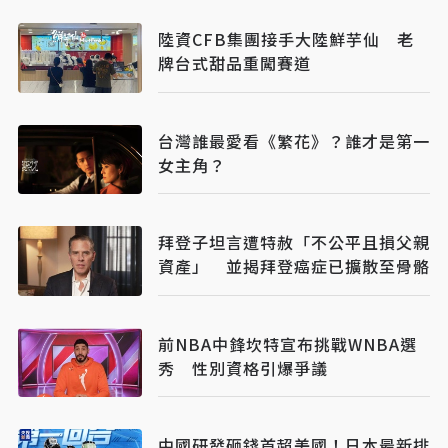
陸資CFB集團接手大陸鮮芋仙 老
牌台式甜品重闖賽道
台灣誰最愛看《繁花》？誰才是第一
女主角？
拜登子坦言遭特赦「不公平且損父親
資產」 並揭拜登癌症已擴散至骨骼
前NBA中鋒坎特宣布挑戰WNBA選
秀 性別資格引爆爭議
中國研發砸錢首超美國！日本最新排