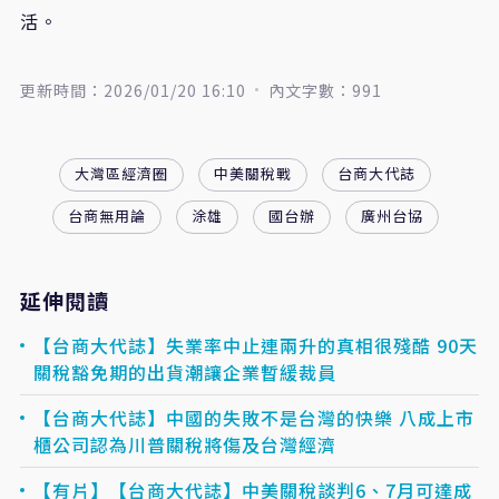
活。
更新時間：2026/01/20 16:10
內文字數：991
大灣區經濟圈
中美關稅戰
台商大代誌
台商無用論
涂雄
國台辦
廣州台協
延伸閱讀
【台商大代誌】失業率中止連兩升的真相很殘酷 90天
關稅豁免期的出貨潮讓企業暫緩裁員
【台商大代誌】中國的失敗不是台灣的快樂 八成上市
櫃公司認為川普關稅將傷及台灣經濟
【有片】【台商大代誌】中美關稅談判6、7月可達成