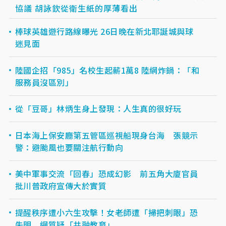
協議 胡詠欽從衛生紙的厚薄看出
棒球英雄遊行路線曝光 26日晚在新北耶誕城與球
迷見面
陸國企招「985」名校生起薪1萬8 陸網炸鍋：「和
服務員沒區別」
從「豆哥」林炳生身上發現：人生真的很好玩
日本海上保安廳第五管區巡視船現身台海 張競示
警：避颱風也要關注航行動向
美中軍事交流「回春」恐成幻影 前五角大廈官員
批川普政府宣傳大於實質
提醒秩序遭小六生攻擊！女老師遭「掃把刺眼」恐
失明 網質疑「共融教育」