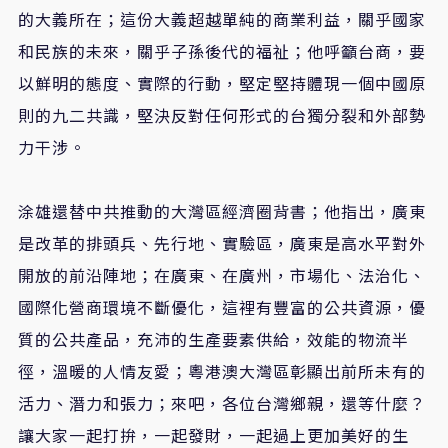
的大義所在；這份大義超越單純的商業利益，關乎國家
和民族的未來，關乎子孫後代的福祉；他呼籲台商，要
以鮮明的態度、實際的行動，堅定堅持體現一個中國原
則的九二共識，堅決反對任何形式的台獨分裂和外部勢
力干涉。
涂雄還替中共推動的大灣區經濟圈背書；他指出，廣東
是改革的排頭兵、先行地、實驗區，廣東是高水平對外
開放的前沿陣地；在廣東、在廣州，市場化、法治化、
國際化營商環境不斷優化，這裡有豐富的公共資源，優
質的公共產品，充沛的生產要素供給，效能的物流半
徑，溫暖的人情友愛；粵港澳大灣區彰顯出前所未有的
活力、潛力和張力；來吧，各位台灣鄉親，還等什麼？
讓大家一起打拚，一起發財，一起過上更加美好的生