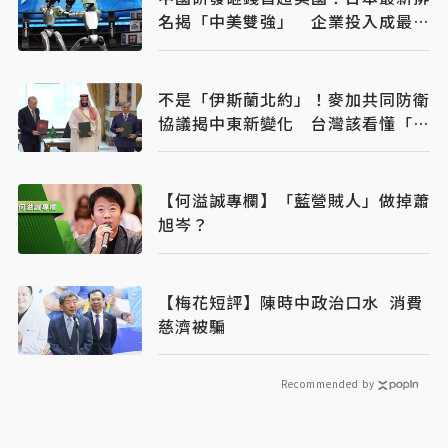
名揭「中美雙強」 企業投入成最大
推力
不是「伊斯蘭北約」！麥加共同防衛
協議揭中東新變化 台灣該看懂「多
層次安全」
【何溢誠專欄】「藍營賊人」做掉蕭
旭岑？
【梅花短評】陳時中政治口水 消費
慈濟被騙
Recommended by