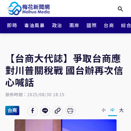
即時
毒油風暴
政治
兩岸
國際
台商
綜
【台商大代誌】爭取台商應
對川普關稅戰 國台辦再次信
心喊話
發佈時間：2025/08/30 18:15
大
中
小
台商