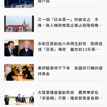
達六成
又一個「日本第一」快被攻占 手
機、無人機助推陸企搶占高階相機市
場
永和豆漿創始人林炳生辭世 陸媒追
憶「豆哥」傳奇 離世前13天弟弟
接掌香港永和
美伊戰事停不下來 各國央行轉向增
持黃金
大陸夏糧產量創新高 農業專家在
「求是網」示警：糧食緊張會長期存
在