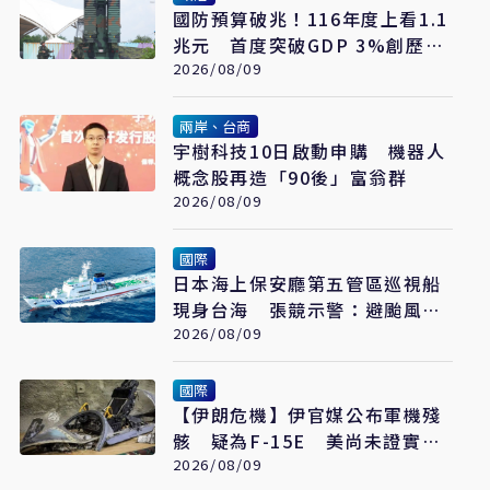
國防預算破兆！116年度上看1.1
兆元 首度突破GDP 3%創歷史
新高
2026/08/09
兩岸、台商
宇樹科技10日啟動申購 機器人
概念股再造「90後」富翁群
2026/08/09
國際
日本海上保安廳第五管區巡視船
現身台海 張競示警：避颱風也
要關注航行動向
2026/08/09
國際
【伊朗危機】伊官媒公布軍機殘
骸 疑為F-15E 美尚未證實遭
擊落
2026/08/09