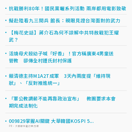
抗戰勝利80年！國民黨曬系列活動 兩岸都用電影致敬
擬赴陸看九三閱兵 館長：親眼見證台灣面對的武力
【梅花史話】蔣介石為何不諒解中共特赦戰犯王耀
武？
活燒母犬殺幼子喊「好香」！官方稱廣東4男童送
管教 卻傳全村鍾氏封村保護
賴清德主持M1A2T成軍 3天內兩度提「維持現
狀」、「反對推進統一」
「軍公教調薪不能再靠政治宣布」 教團要求本會
期完成法制化
009829掌握AI關鍵 大華韓國KOSPI 5...
PR・大華銀全能行銷方案