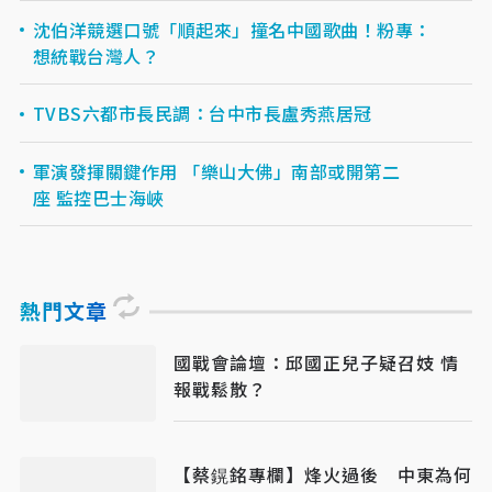
沈伯洋競選口號「順起來」撞名中國歌曲！粉專：
想統戰台灣人？
TVBS六都市長民調：台中市長盧秀燕居冠
軍演發揮關鍵作用 「樂山大佛」南部或開第二
座 監控巴士海峽
熱門文章
國戰會論壇：邱國正兒子疑召妓 情
報戰鬆散？
【蔡鎤銘專欄】烽火過後 中東為何