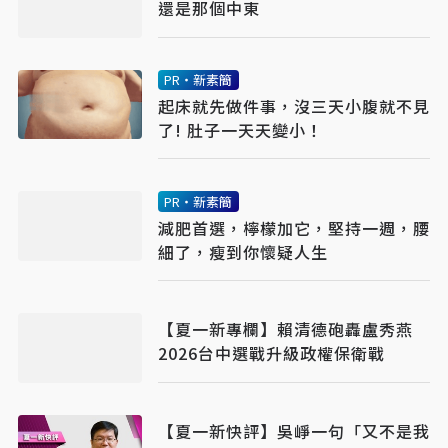
還是那個中東
PR・新素簡
起床就先做件事，沒三天小腹就不見
了! 肚子一天天變小！
PR・新素簡
減肥首選，檸檬加它，堅持一週，腰
細了，瘦到你懷疑人生
【夏一新專欄】賴清德砲轟盧秀燕
2026台中選戰升級政權保衛戰
【夏一新快評】吳崢一句「又不是我