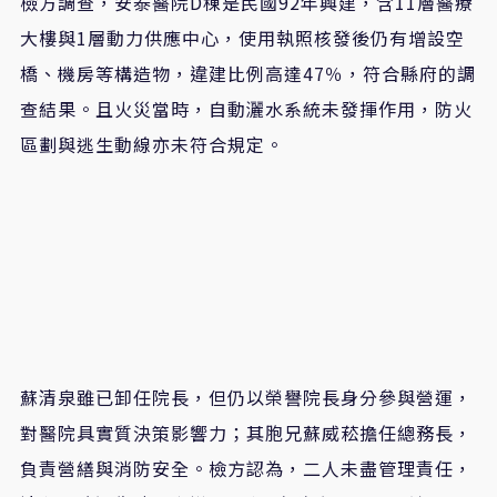
檢方調查，安泰醫院D棟是民國92年興建，含11層醫療
大樓與1層動力供應中心，使用執照核發後仍有增設空
橋、機房等構造物，違建比例高達47％，符合縣府的調
查結果。且火災當時，自動灑水系統未發揮作用，防火
區劃與逃生動線亦未符合規定。
蘇清泉雖已卸任院長，但仍以榮譽院長身分參與營運，
對醫院具實質決策影響力；其胞兄蘇威菘擔任總務長，
負責營繕與消防安全。檢方認為，二人未盡管理責任，