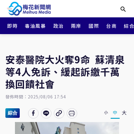
即時
毒油風暴
政治
兩岸
國際
台商
綜
安泰醫院大火奪9命 蘇清泉
等4人免訴、緩起訴繳千萬
換回饋社會
發佈時間：2025/08/06 17:54
大
中
小
綜合