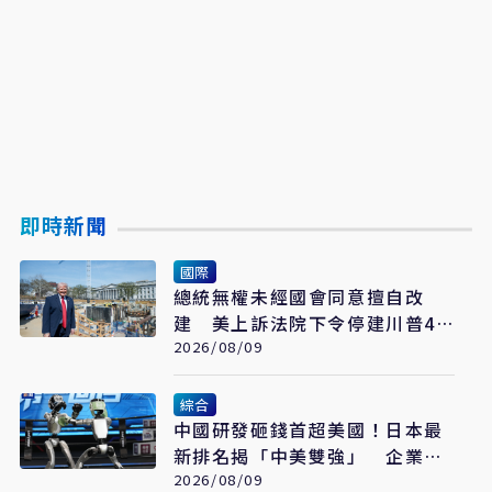
即時新聞
國際
總統無權未經國會同意擅自改
建 美上訴法院下令停建川普4
億美元白宮宴會廳
2026/08/09
綜合
中國研發砸錢首超美國！日本最
新排名揭「中美雙強」 企業投
入成最大推力
2026/08/09