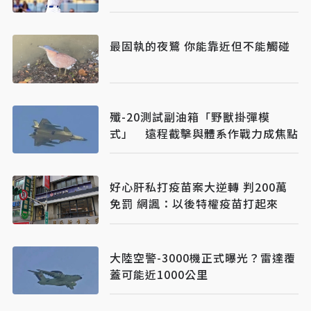
最固執的夜鷺 你能靠近但不能觸碰
殲-20測試副油箱「野獸掛彈模
式」 遠程截擊與體系作戰力成焦點
好心肝私打疫苗案大逆轉 判200萬
免罰 網諷：以後特權疫苗打起來
大陸空警-3000機正式曝光？雷達覆
蓋可能近1000公里