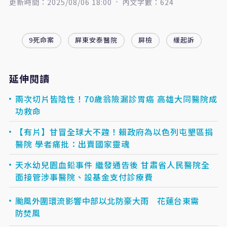
更新時間：2025/08/06 18:00
內文字數：624
9死命案
屏東安泰醫院
屏檢
緩起訴
延伸閱讀
兩次切片皆陰性！70歲翁險漏診胃癌 高雄大同醫院成
功救命
【有片】甘冒全球大不韙！賴政府為以色列屯墾區捐
醫院 學者痛批：出賣國家靈魂
天水幼兒園血鉛事件 繼發通告後 甘肅省人民醫院全
面接管涉事醫院、設基金支付診療費
颱風外圍環流影響中部以北防豪大雨 花蓮台東需
防焚風