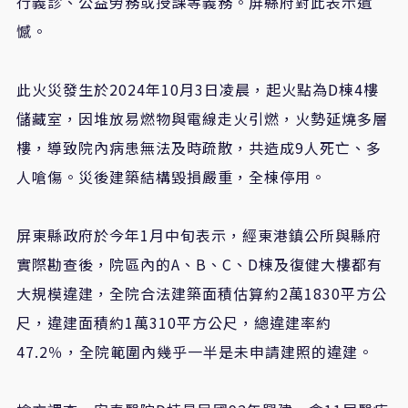
行義診、公益勞務或授課等義務。屏縣府對此表示遺
憾。
此火災發生於2024年10月3日凌晨，起火點為D棟4樓
儲藏室，因堆放易燃物與電線走火引燃，火勢延燒多層
樓，導致院內病患無法及時疏散，共造成9人死亡、多
人嗆傷。災後建築結構毀損嚴重，全棟停用。
屏東縣政府於今年1月中旬表示，經東港鎮公所與縣府
實際勘查後，院區內的A、B、C、D棟及復健大樓都有
大規模違建，全院合法建築面積估算約2萬1830平方公
尺，違建面積約1萬310平方公尺，總違建率約
47.2％，全院範圍內幾乎一半是未申請建照的違建。