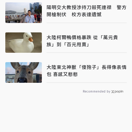
陽明交大教授涉持刀殺死連襟 警方
開槍制伏 校方表達遺憾
大陸柯爾鴨價格暴跌 從「萬元貴
族」到「百元甩賣」
大陸東北神獸「傻狍子」長得像表情
包 喜感又憨憨
Recommended by