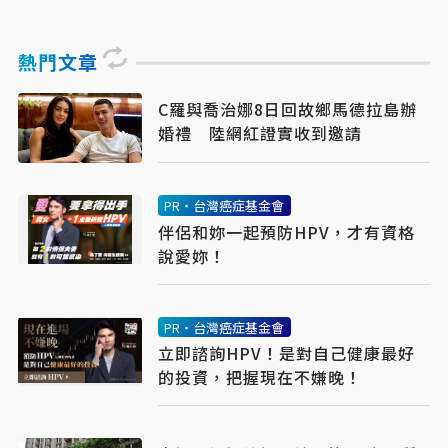
熱門文章
C羅與喬治娜8日回故鄉馬德拉島辦
婚禮 陸網紅證實收到邀請
PR・台灣癌症基金會
伴侶和妳一起預防HPV，才有資格
說愛妳！
PR・台灣癌症基金會
立即諮詢HPV！是對自己健康最好
的投資，把握現在不嫌晚！