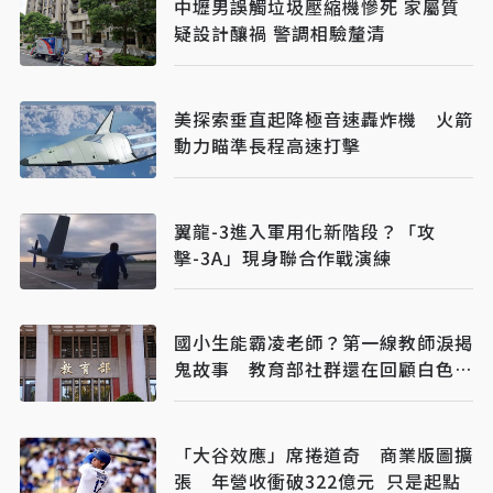
中壢男誤觸垃圾壓縮機慘死 家屬質
疑設計釀禍 警調相驗釐清
美探索垂直起降極音速轟炸機 火箭
動力瞄準長程高速打擊
翼龍-3進入軍用化新階段？「攻
擊-3A」現身聯合作戰演練
國小生能霸凌老師？第一線教師淚揭
鬼故事 教育部社群還在回顧白色恐
怖
「大谷效應」席捲道奇 商業版圖擴
張 年營收衝破322億元 只是起點