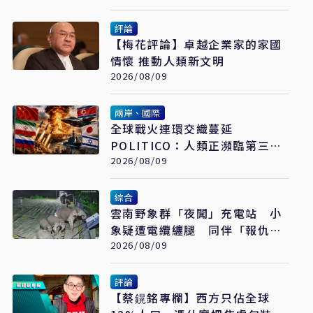
評論
【梅花評論】卓越企業家的家國
情懷 推動人類新文明
2026/08/09
兩岸、國際
全球戰火連環交織蔓延
POLITICO：人類正瀕臨第三次
世界大戰
2026/08/09
綜合
雲南野象群「夜闖」充電站 小
象疑遭電纜纏腿 同伴「報仇」
撞翻設備
2026/08/09
評論
【蔡鎤銘專欄】西方只佔全球