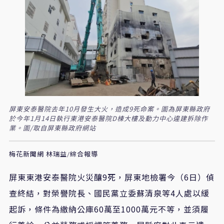
屏東安泰醫院去年10月發生大火，造成9死命案。圖為屏東縣政府
於今年1月14日執行東港安泰醫院D棟大樓及動力中心違建拆除作
業。圖/取自屏東縣政府網站
梅花新聞網 林瑞益/綜合報導
屏東東港安泰醫院火災釀9死，屏東地檢署今（6日）偵
查終結，對榮譽院長、國民黨立委蘇清泉等4人處以緩
起訴，條件為繳納公庫60萬至1000萬元不等，並須履