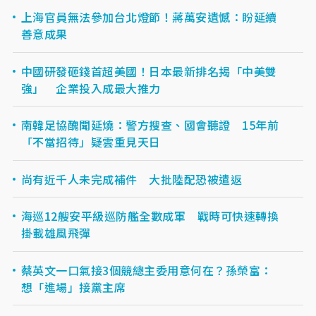
上海官員無法參加台北燈節！蔣萬安遺憾：盼延續
善意成果
中國研發砸錢首超美國！日本最新排名揭「中美雙
強」 企業投入成最大推力
南韓足協醜聞延燒：警方搜查、國會聽證 15年前
「不當招待」疑雲重見天日
尚有近千人未完成補件 大批陸配恐被遣返
海巡12艘安平級巡防艦全數成軍 戰時可快速轉換
掛載雄風飛彈
蔡英文一口氣接3個競總主委用意何在？孫榮富：
想「進場」接黨主席