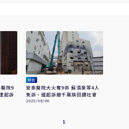
綜合
醫院9
安泰醫院大火奪9命 蘇清泉等4人
遭起訴
免訴、緩起訴繳千萬換回饋社會
2025/08/06
1