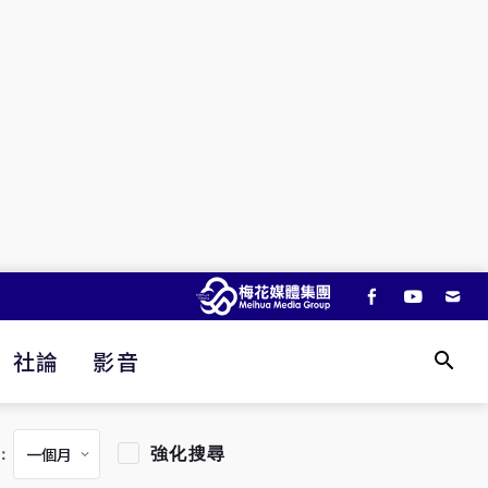
社論
影音
強化搜尋
：