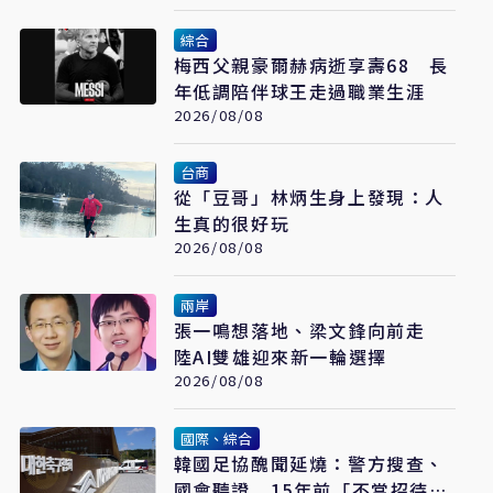
綜合
梅西父親豪爾赫病逝享壽68 長
年低調陪伴球王走過職業生涯
2026/08/08
台商
從「豆哥」林炳生身上發現：人
生真的很好玩
2026/08/08
兩岸
張一鳴想落地、梁文鋒向前走
陸AI雙雄迎來新一輪選擇
2026/08/08
國際、綜合
韓國足協醜聞延燒：警方搜查、
國會聽證 15年前「不當招待」