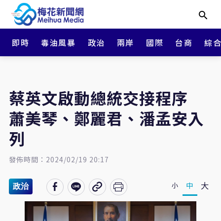
即時
毒油風暴
政治
兩岸
國際
台商
綜
蔡英文啟動總統交接程序
蕭美琴、鄭麗君、潘孟安入
列
發佈時間：2024/02/19 20:17
大
中
小
政治