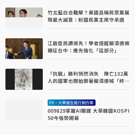
竹北藍白合難解？黃國昌稱民眾黨展
現最大誠意：盼國民黨主席守承諾
江啟臣民調領先！學者提醒賴清德頻
親征台中：應先強化「這部分」
「抗戰」勝利悄然消失 陣亡132萬
人的國軍也開始跟著賴清德喊「終
戰」了
PR・大華銀全能行銷方案
009829掌握AI關鍵 大華韓國KOSPI
50今強勢開募