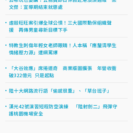
文傑：宣導期結束就懲處
虐殺旺旺案引爆全球公憤！三大國際動保組織聲
援 再傳男童尋新目標下手
特教生刺傷年輕女老師眼睛！人本稱「應釐清學生
情緒壓力源」遭網罵爆
「大谷效應」席捲道奇 商業版圖擴張 年營收衝
破322億元 只是起點
陸十大網路流行語「偷感很重」、「草台班子」
漢光42號演習短程防空演練 「陸射劍二」飛彈守
護桃園機場安全