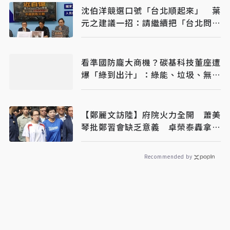
沈伯洋競選口號「台北順起來」 葉
元之建議一招：請繼續把「台北問
題」帶出去
看準國防龐大商機？碳基科技董座遭
爆「綠到出汁」：綠能、垃圾、無人
機全包
【鄭麗文訪陸】府院火力全開 蕭美
琴批鄭習會缺乏意義 卓榮泰轟拿國
家主權玩火
Recommended by