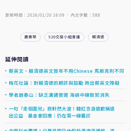
更新時間：2026/01/20 16:09
內文字數：588
蕭美琴
520交接小組會議
賴清德
延伸閱讀
蔡英文、賴清德英文賀年不用Chinese 馬斯克則不同
梅花社論：對賴清德的期許與鼓勵 跨出蔡英文障礙
學者趙春山：缺乏溝通管道 海峽中線默契消失
一句「走個面兒」掀軒然大波！韓紅含淚道歉稱退
出公益 基金會回應：仍在第一線義診
去哪玩也要講！公務員即日休假赴港澳須通報 梁