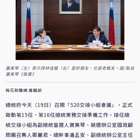
蕭美琴（左）表示與林佳龍（右）是好朋友，也是老戰友。圖/取自
蕭美琴《臉書》
梅花新聞網 編輯部
總統府今天（19日）召開「520交接小組會議」，正式
啟動第15任、第16任總統業務交接準備工作，接任總
統交接小組為副總統當選人蕭美琴、競選辦公室國政顧
問團召集人鄭麗君、總幹事潘孟安、副總統辦公室主任