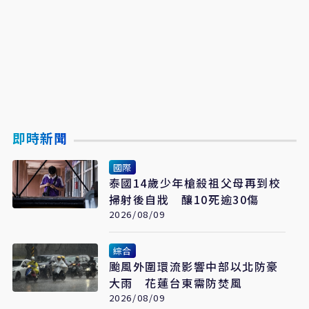
即時新聞
國際
泰國14歲少年槍殺祖父母再到校
掃射後自戕 釀10死逾30傷
2026/08/09
綜合
颱風外圍環流影響中部以北防豪
大雨 花蓮台東需防焚風
2026/08/09