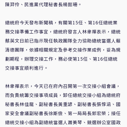
陳羿伶、民進黨代理秘書長楊懿珊。
總統府今天發布新聞稿，有關第15任、第16任總統業
務交接準備工作事宜，總統府發言人林聿禪表示，總統
蔡英文日前已指示現任執政團隊全力協助總統當選人賴
清德團隊，依據相關規定及參考交接作業成例，妥為規
劃期程，辦理交接工作，務必使第15任、第16任總統
交接事宜順利進行。
林聿禪表示，今天已在府內召開第一次交接小組會議，
而負責統籌交接事項成員，卸任總統交接小組為總統府
秘書長林佳龍、副秘書長黃重諺、副秘書長張惇涵、國
家安全會議副秘書長徐斯儉、第一局局長郭宏榮；接任
總統交接小組為副總統當選人蕭美琴、競選辦公室國政