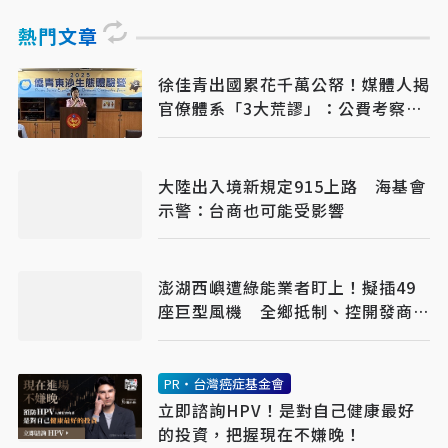
熱門文章
徐佳青出國累花千萬公帑！媒體人揭
官僚體系「3大荒謬」：公費考察應
徹底翻修
大陸出入境新規定915上路 海基會
示警：台商也可能受影響
澎湖西嶼遭綠能業者盯上！擬插49
座巨型風機 全鄉抵制、控開發商打
消耗戰
PR・台灣癌症基金會
立即諮詢HPV！是對自己健康最好
的投資，把握現在不嫌晚！