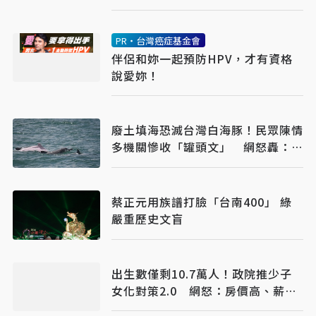
PR・台灣癌症基金會
伴侶和妳一起預防HPV，才有資格
說愛妳！
廢土填海恐滅台灣白海豚！民眾陳情
多機關慘收「罐頭文」 網怒轟：骯
髒政府
蔡正元用族譜打臉「台南400」 綠
嚴重歷史文盲
出生數僅剩10.7萬人！政院推少子
女化對策2.0 網怒：房價高、薪水
低