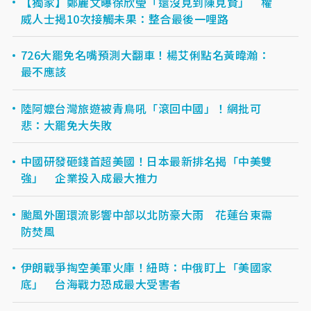
【獨家】鄭麗文曝徐欣瑩「還沒見到陳見賢」 權
威人士揭10次接觸未果：整合最後一哩路
726大罷免名嘴預測大翻車！楊艾俐點名黃暐瀚：
最不應該
陸阿嬤台灣旅遊被青鳥吼「滾回中國」！網批可
悲：大罷免大失敗
中國研發砸錢首超美國！日本最新排名揭「中美雙
強」 企業投入成最大推力
颱風外圍環流影響中部以北防豪大雨 花蓮台東需
防焚風
伊朗戰爭掏空美軍火庫！紐時：中俄盯上「美國家
底」 台海戰力恐成最大受害者