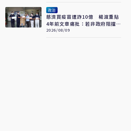
政治
慈濟買疫苗遭詐10億 楊渡重貼
4年前文章痛批：若非政府阻擋
會這樣嗎？
2026/08/09