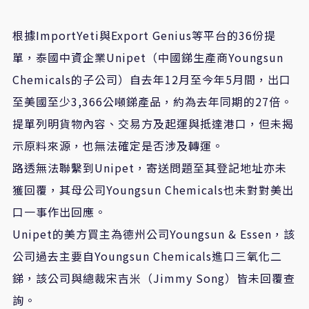
根據
ImportYeti
與
Export Genius
等平台的
36
份提
單，泰國中資企業
Unipet
（中國銻生產商
Youngsun
Chemicals
的子公司）自去年
12
月至今年
5
月間，出口
至美國至少
3,366
公噸銻產品，約為去年同期的
27
倍。
提單列明貨物內容、交易方及起運與抵達港口，但未揭
示原料來源，也無法確定是否涉及轉運。
路透無法聯繫到
Unipet
，寄送問題至其登記地址亦未
獲回覆，其母公司
Youngsun Chemicals
也未對對美出
口一事作出回應。
Unipet
的美方買主為德州公司
Youngsun & Essen
，該
公司過去主要自
Youngsun Chemicals
進口三氧化二
銻，該公司與總裁宋吉米（
Jimmy Song
）皆未回覆查
詢。