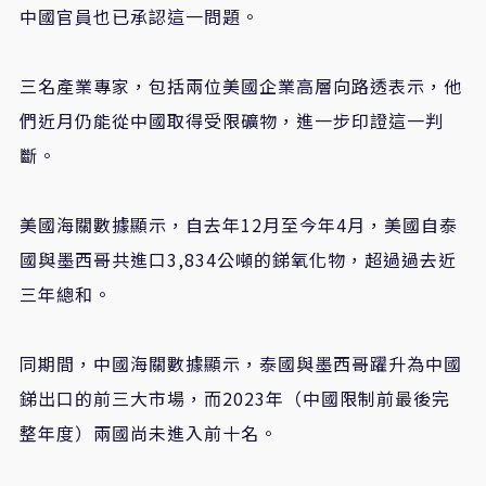
中國官員也已承認這一問題。
三名產業專家，包括兩位美國企業高層向路透表示，他
們近月仍能從中國取得受限礦物，進一步印證這一判
斷。
美國海關數據顯示，自去年
12
月至今年
4
月，美國自泰
國與墨西哥共進口
3,834
公噸的銻氧化物，超過過去近
三年總和。
同期間，中國海關數據顯示，泰國與墨西哥躍升為中國
銻出口的前三大市場，而
2023
年（中國限制前最後完
整年度）兩國尚未進入前十名。