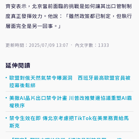
齊安表示，北京當前面臨的挑戰是如何讓其出口管制制
度真正發揮效力。他說：「雖然政策都已制定，但執行
層面完全是另一回事。」
更新時間：2025/07/09 13:07
內文字數：1333
延伸閱讀
歐盟對俄天然氣禁令曝漏洞 西班牙最高歐盟官員被
控幕後鬆綁
美撤AI晶片出口禁令計畫 川普改推雙邊協議重塑AI霸
權秩序
禁令生效在即 傳北京考慮把TikTok在美業務賣給馬
斯克