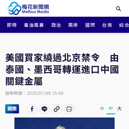
即時
毒油風暴
政治
兩岸
國際
台商
綜
美國買家繞過北京禁令 由
泰國、墨西哥轉運進口中國
關鍵金屬
發佈時間：2025/07/09 15:00
大
中
小
國際