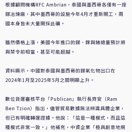
根據顧問機構
RFC Ambrian
，泰國與墨西哥各僅有一座
銻冶煉廠，其中墨西哥的設施今年
4
月才重新開工，兩
國本身皆未大量開採此礦。
雖然價格上漲，美國今年進口的銻、鎵與鍺總量預計將
與禁令前相當，甚至可能超越。
資料顯示，中國對泰國與墨西哥的銻氧化物出口在
2024
年
1
月至
2025
年
5
月之間明顯上升。
數位貨運審核平台「
Publican
」執行長齊安（
Ram
Ben Tzion
）指出，儘管貿易數據無法辨識具體企業，
但已有明確轉運證據。他說：「這是一種模式，而且這
種模式非常一致。」他補充，中資企業「極具創意地規