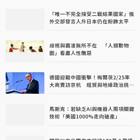
「唯一不完全接受二戰結果國家」俄
外交部發言人斥日本仍在粉飾太平
歧視與霸凌無所不在 「人類動物
園」看盡人性醜惡
德國迎戰中國衝擊！梅爾茨2/25率
大商賈訪京杭 經貿與地緣政治挑戰
並行
馬斯克：若缺乏AI與機器人兩項關鍵
技術「美國1000%走向破產」