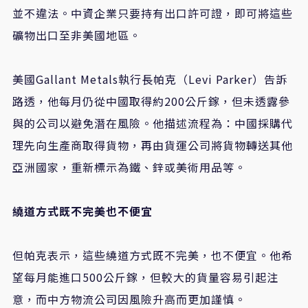
並不違法。中資企業只要持有出口許可證，即可將這些
礦物出口至非美國地區。
美國
Gallant Metals
執行長帕克（
Levi Parker
）告訴
路透，他每月仍從中國取得約
200
公斤鎵，但未透露參
與的公司以避免潛在風險。他描述流程為：中國採購代
理先向生產商取得貨物，再由貨運公司將貨物轉送其他
亞洲國家，重新標示為鐵、鋅或美術用品等。
繞道方式既不完美也不便宜
但帕克表示，這些繞道方式既不完美，也不便宜。他希
望每月能進口
500
公斤鎵，但較大的貨量容易引起注
意，而中方物流公司因風險升高而更加謹慎。