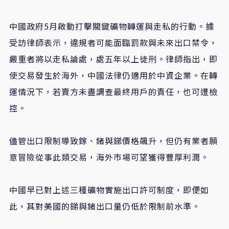
中國政府
5
月啟動打擊關鍵礦物轉運與走私的行動。據
受訪律師表示，違規者可能面臨罰款與未來出口禁令，
嚴重者將以走私論處，處五年以上徒刑。律師指出，即
使交易發生於海外，中國法律仍適用於中資企業。在轉
運情況下，若賣方未盡調查最終用戶的責任，也可遭檢
控。
儘管出口限制導致鎵、鍺與銻價格飆升，但仍有業者願
意冒險從事此類交易，海外市場可望獲得豐厚利潤。
中國早已對上述三種礦物實施出口許可制度，即便如
此，其對美國的銻與鍺出口量仍低於限制前水準。