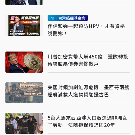
PR・台灣癌症基金會
伴侶和妳一起預防HPV，才有資格
說愛妳！
川普加密貨幣大賺450億 避險轉投
傳統股票債券害慘散戶
美國封鎖加劇能源危機 墨西哥兩艘
艦艇滿載人道物資馳援古巴
5台人馬來西亞涉人口販運迫非洲女
子勞動 法院拒保釋恐囚20年