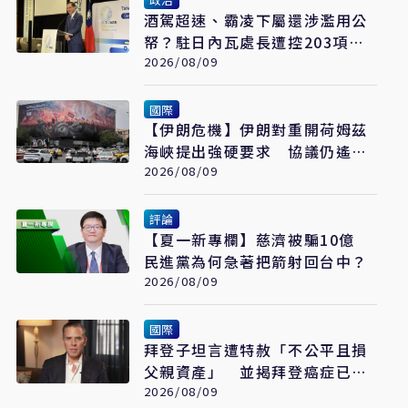
酒駕超速、霸凌下屬還涉濫用公
帑？駐日內瓦處長遭控203項爭
議 外交部啟動調查
2026/08/09
國際
【伊朗危機】伊朗對重開荷姆茲
海峽提出強硬要求 協議仍遙不
可及
2026/08/09
評論
【夏一新專欄】慈濟被騙10億
民進黨為何急著把箭射回台中？
2026/08/09
國際
拜登子坦言遭特赦「不公平且損
父親資產」 並揭拜登癌症已擴
散至骨骼
2026/08/09