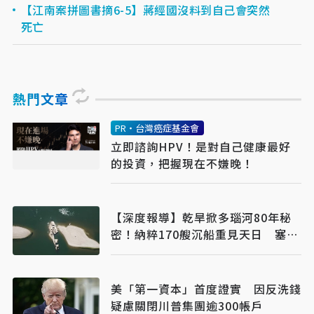
【江南案拼圖書摘6-5】蔣經國沒料到自己會突然
死亡
熱門文章
PR・台灣癌症基金會
立即諮詢HPV！是對自己健康最好
的投資，把握現在不嫌晚！
【深度報導】乾旱掀多瑙河80年秘
密！納粹170艘沉船重見天日 塞爾
維亞砸數億清障救航運命脈
美「第一資本」首度證實 因反洗錢
疑慮關閉川普集團逾300帳戶