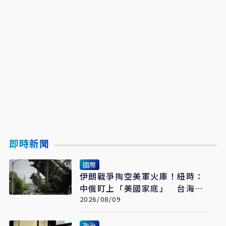
即時新聞
國際
伊朗戰爭掏空美軍火庫！紐時：
中俄盯上「美國家底」 台海戰
力恐成最大受害者
2026/08/09
政治