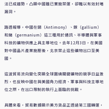
法已成趨勢，凸顯中國雖已實施禁運，卻難以有效封堵
漏洞。
路透報導，中國在銻（
Antimony
）、鎵（
gallium
）
和鍺（
germanium
）這三種用於通訊、半導體與軍事
科技的礦物供應上具主導地位。去年
12
月
3
日，在美國
對中國晶片產業施壓後，北京禁止這些礦物出口至美
國。
這波貿易流向變化突顯全球圍繞關鍵礦物的競爭日益激
烈，也反映中國在與美國角力經濟、軍事與科技主導地
位之際，在出口限制的執行上面臨的挑戰。
具體來看，貿易數據顯示美方貨品正透過第三國轉運，