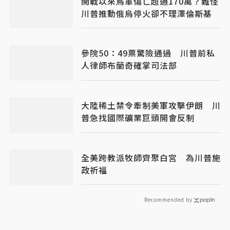
開戰以來烏軍傷亡超過170萬？難怪
川普推動俄烏停火卻不理澤倫斯基
參院50：49票驚險通過 川普前私
人律師布蘭奇確掌司法部
大陸稀土禁令牽制美軍攻擊伊朗 川
普急找國際礦業巨頭開會反制
全美跨教派牧師齊聚白宮 為川普施
政祈福
Recommended by