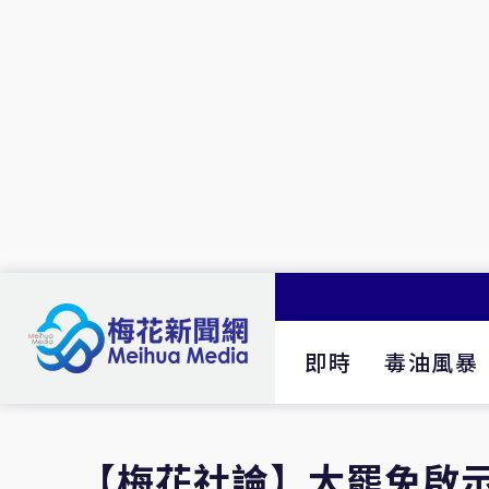
即時
毒油風暴
【梅花社論】大罷免啟