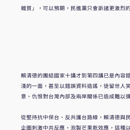
雜質」，可以預期，民進黨只會訴諸更激烈
賴清德的團結國家十講才到第四講已是內容
淺的一面，甚至以錯誤資料造謠，徒留世人
意、仇恨對台灣內部及兩岸關係已造成難以彌
從堅持抗中保台、反共護台路線，賴清德與
企圖刺激中共反應，泡製芒果乾效應，這種