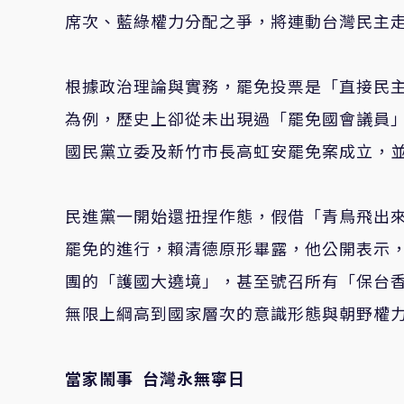
席次、藍綠權力分配之爭，將連動台灣民主
根據政治理論與實務，罷免投票是「直接民
為例，歷史上卻從未出現過「罷免國會議員」
國民黨立委及新竹市長高虹安罷免案成立，並
民進黨一開始還扭捏作態，假借「青鳥飛出
罷免的進行，賴清德原形畢露，他公開表示
團的「護國大遶境」，甚至號召所有「保台
無限上綱高到國家層次的意識形態與朝野權
當家鬧事
台灣永無寧日