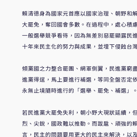
賴清德身為國家元首應以國家治理、朝野和
大罷免，奪回國會多數。在過程中，處心積
一般選舉競爭看待，因為無差別惡罷顯露民
十年來民主化的努力與成果，並埋下侵蝕台
傾黨國之力整合罷團、網軍側翼，民進黨窮
進黨得逞，馬上要進行補選，等同全盤否定
永無止境隨時進行的「選舉、罷免、補選」
若民進黨大罷免失利，朝小野大現狀延續，
烈、尖銳，國政難以推動。而跋扈、頑強的
言，民主的問題要用更大的民主來解決，以