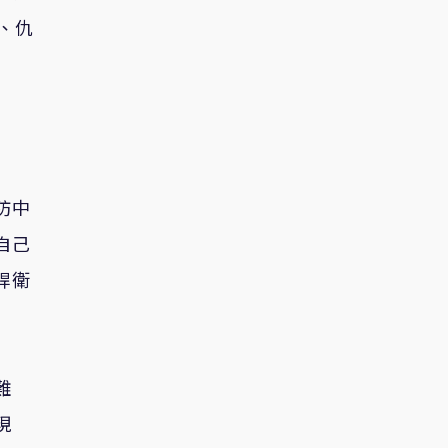
、仇
防中
自己
捍衛
難
現