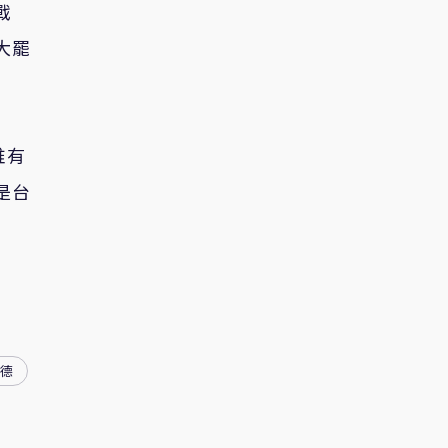
戰
大罷
唯有
是台
德