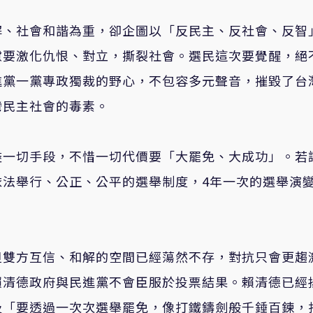
解、社會和諧為重，卻企圖以「反民主、反社會、反智
慮要激化仇恨、對立，撕裂社會。選民這次要覺醒，絕
進黨一黨專政獨裁的野心，不包容多元聲音，摧毀了台
灣民主社會的毒素。
盡一切手段，不惜一切代價要「大罷免、大成功」。若
依法舉行、公正、公平的選舉制度，4年一次的選舉演
。
但雙方互信、和解的空間已經蕩然不存，對抗只會更趨
賴清德政府與民進黨不會臣服於投票結果。賴清德已經
及「要透過一次次選舉罷免，像打鐵鑄劍般千錘百鍊，