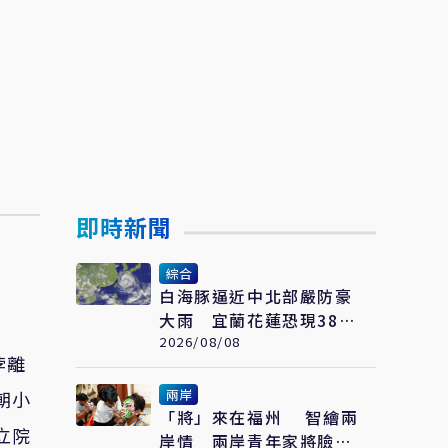
即時新聞
綜合
白海豚逼近中北部嚴防豪
大雨 宜蘭花蓮恐現38度
極端高溫
2026/08/08
悖離
兩岸
朝小
「將」來在福州 智繪兩
立院
岸情 兩岸青年家將臉譜