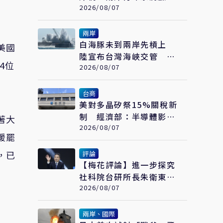
繪畫大賽在福州開幕
2026/08/07
兩岸
白海豚未到兩岸先槓上
美國
陸宣布台灣海峽交管 陸
4位
委會：不勞費心
2026/08/07
台商
美對多晶矽祭15%關稅新
制 經濟部：半導體影響
著大
可控、太陽能產業衝擊有
2026/08/07
援罷
限
，已
評論
【梅花評論】進一步探究
社科院台研所長朱衛東的
「不統而統」
2026/08/07
兩岸、國際