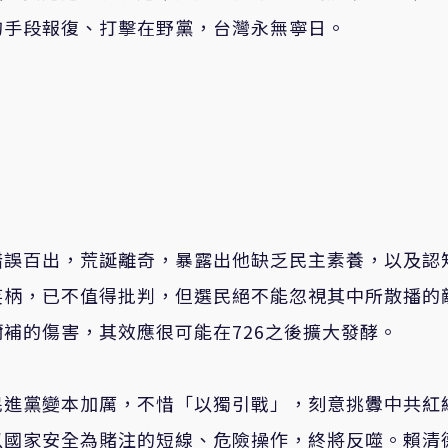
的手段報復、打擊在野黨，台灣永無寧日。
錯誤百出，荒誕離奇，暴露出他缺乏民主素養，以及認
笑柄，已不值得批判，但選民絕不能忽視其中所散播的
補的傷害，其效應很可能在726之後擴大發酵。
民進黨變本加厲，不惜「以獨引戰」，刻意挑釁中共紅
以國家安全為賭注的短線、危險操作，終將反噬。賴清