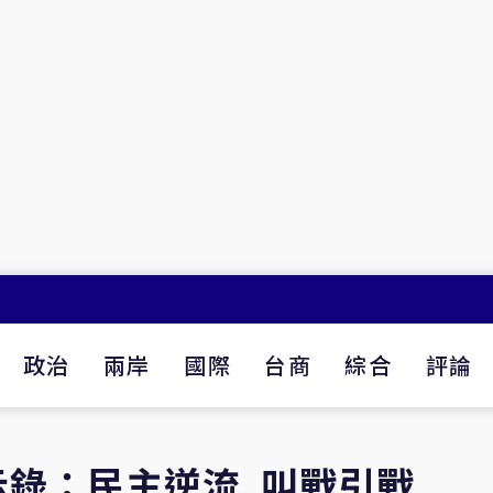
政治
兩岸
國際
台商
綜合
評論
示錄：民主逆流 叫戰引戰