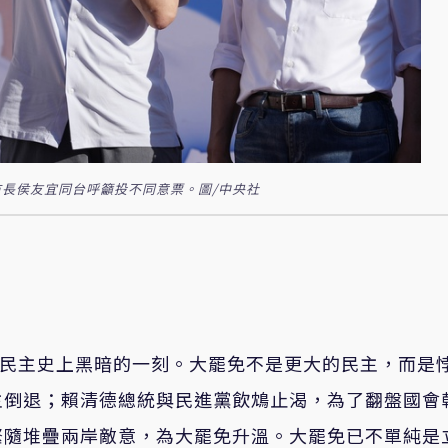
長侯友宜同台呼籲投不同意票。圖/中央社
灣民主史上黑暗的一刻。大罷免不是更大的民主，而是
主倒退；賴清德總統與民進黨飲鴆止渴，為了翻盤國會
緊隨堆疊兩岸敵意，為大罷免升溫。大罷免已不單純是