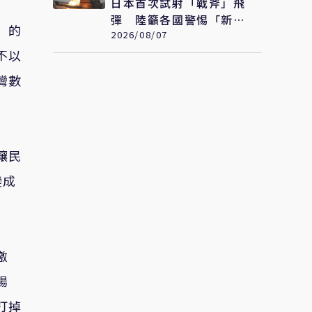
日本首次試射「戰斧」飛
彈 陸籲各國警惕「新型
」的
軍國主義」發展
2026/08/07
不以
灣數
讓民
變成
激
揚
打掉