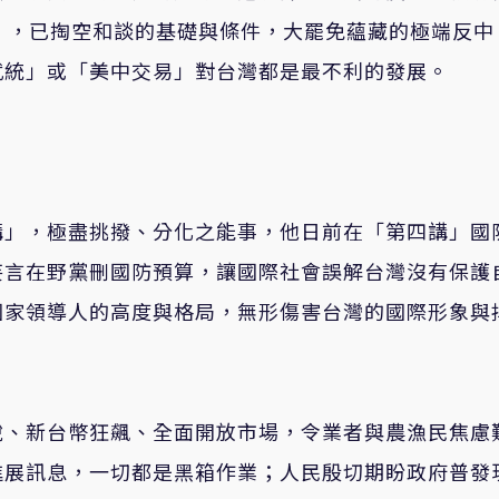
」，已掏空和談的基礎與條件，大罷免蘊藏的極端反中
武統」或「美中交易」對台灣都是最不利的發展。
講」，極盡挑撥、分化之能事，他日前在「第四講」國
妄言在野黨刪國防預算，讓國際社會誤解台灣沒有保護
國家領導人的高度與格局，無形傷害台灣的國際形象與
稅、新台幣狂飆、全面開放市場，令業者與農漁民焦慮
進展訊息，一切都是黑箱作業；人民殷切期盼政府普發