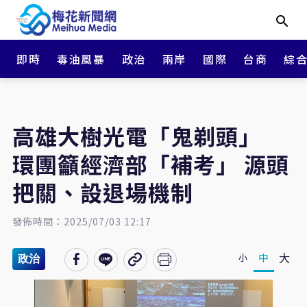
即時
毒油風暴
政治
兩岸
國際
台商
綜
高雄大樹光電「鬼剃頭」
環團籲經濟部「補考」 源頭
把關、設退場機制
發佈時間：2025/07/03 12:17
大
中
小
政治