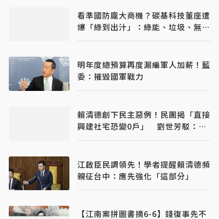
看準國防龐大商機？碳基科技董座遭
爆「綠到出汁」：綠能、垃圾、無人
機全包
明年度總預算再度漏編軍人加薪！藍
委：摧毀國軍戰力
賴清德創下民主惡例！民團揭「直接
興建社宅恐變0戶」 劉世芳駁：以
偏概全
江啟臣民調領先！學者提醒賴清德頻
親征台中：應先強化「這部分」
【江南案拼圖書摘6-6】錢復事先不