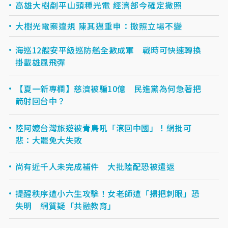
高雄大樹剷平山頭種光電 經濟部今確定撤照
大樹光電案違規 陳其邁重申：撤照立場不變
海巡12艘安平級巡防艦全數成軍 戰時可快速轉換
掛載雄風飛彈
【夏一新專欄】慈濟被騙10億 民進黨為何急著把
箭射回台中？
陸阿嬤台灣旅遊被青鳥吼「滾回中國」！網批可
悲：大罷免大失敗
尚有近千人未完成補件 大批陸配恐被遣返
提醒秩序遭小六生攻擊！女老師遭「掃把刺眼」恐
失明 網質疑「共融教育」