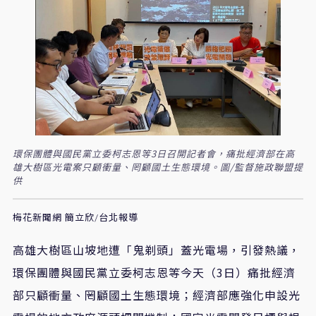
環保團體與國民黨立委柯志恩等3日召開記者會，痛批經濟部在高
雄大樹區光電案只顧衝量、罔顧國土生態環境。圖/監督施政聯盟提
供
梅花新聞網 簡立欣/台北報導
高雄大樹區山坡地遭「鬼剃頭」蓋光電場，引發熱議，
環保團體與國民黨立委柯志恩等今天（3日）痛批經濟
部只顧衝量、罔顧國土生態環境；經濟部應強化申設光