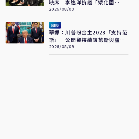
缺席 李逸洋抗議「矮化國
格」：日媒揭長崎特殊安排
2026/08/09
國際
華郵：川普盼金主2028「支持范
斯」 公開卻持續讓范斯與盧比
奧較勁接班
2026/08/09