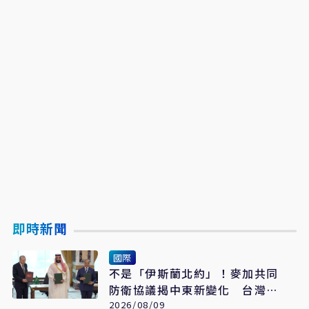
即時新聞
國際
不是「伊斯蘭北約」！麥加共同
防衛協議揭中東新變化 台灣該
看懂「多層次安全」
2026/08/09