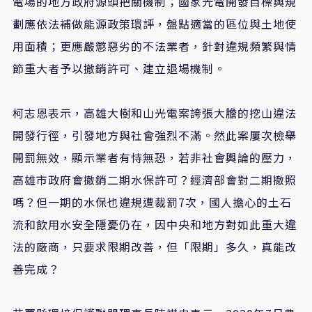
電場的地方政府源頭把關機制；國家光電開發目標與規
劃應依法補做能源政策環評，盤點適當的區位與土地使
用面積；更應嚴懲惡劣的不法業者，針對違規頻繁與情
節重大者予以撤銷許可、建立退場機制。
柯志恩表示，高雄大樹和山光電案誇張大膽的挖山違法
開發行徑，引發地方與社會強烈不滿。然此案屢次檢舉
開罰無效，顯示業者有恃無恐，若非社會輿論的壓力，
高雄市政府會撤銷二期水保許可？經濟部會對二期撤照
嗎？但一期的水保也違規遭裁罰7次，國人擔心的土石
流和飲用水安全隱憂仍在，因中央和地方對如此重大違
法的廠商，只要求限期改善，但「限期」多久，真能改
善完成？