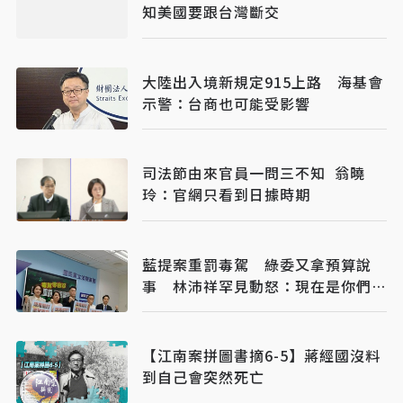
知美國要跟台灣斷交
大陸出入境新規定915上路 海基會
示警：台商也可能受影響
司法節由來官員一問三不知 翁曉
玲：官網只看到日據時期
藍提案重罰毒駕 綠委又拿預算說
事 林沛祥罕見動怒：現在是你們在
治理國家
【江南案拼圖書摘6-5】蔣經國沒料
到自己會突然死亡