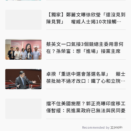
【獨家】鄭麗文曝徐欣瑩「還沒見到
陳見賢」 權威人士揭10次接觸未
果：整合最後一哩路
蔡英文一口氣接3個競總主委用意何
在？孫榮富：想「進場」接黨主席
卓揆「重送中選會落選名單」 賴士
葆批拗不過才改口：鐵了心和立院對
立
擋不住美國施壓？郭正亮曝印度移工
僅暫緩：民進黨政府已無法與民同憂
Recommended by