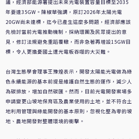
議，經濟部能源署提出未來光電裝置容量目標至2035
年要達35GW。陳椒華強調，原訂2026年太陽光電
20GW尚未達標，迄今已產生這麼多問題，經濟部應該
先檢討當前光電推動機制，採納環團及民眾提出的意
見，修訂法規避免重蹈覆轍，而非急著再增設15GW目
標，令人更擔憂國土遭光電板吞噬的大災難。
台灣生態學會理事王豫煌表示，開發太陽能光電做為綠
色永續能源的基本前提是維護自然生態的運作，減少人
為碳排放，增加自然碳匯。然而，目前光電開發案場多
申請變更山坡地保育區及農業使用的土地，並不符合土
地利用管理與綠能開發的基本原則，忽視化整為零的坡
地、農地開發對整體環境的衝擊。