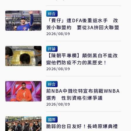
綜合
「費仔」遭DFA後重返水手 改
簽小聯盟約 要從3A拚回大聯盟
2026/08/09
評論
【陳朝平專欄】顛倒黑白不能改
變他們防疫不力的黑歷史！
2026/08/09
綜合
前NBA中鋒坎特宣布挑戰WNBA
選秀 性別資格引爆爭議
2026/08/09
國際
脆弱的台日友好！長崎原爆典禮