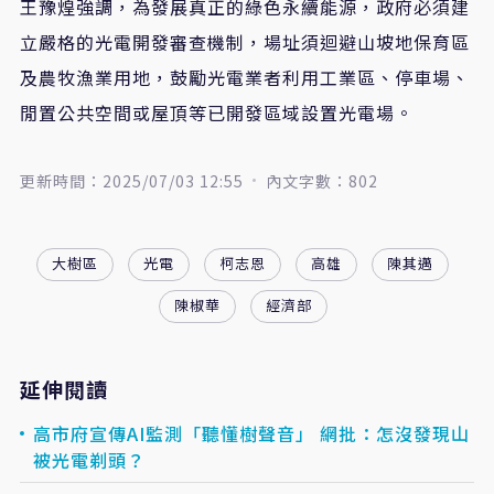
王豫煌強調，為發展真正的綠色永續能源，政府必須建
立嚴格的光電開發審查機制，場址須迴避山坡地保育區
及農牧漁業用地，鼓勵光電業者利用工業區、停車場、
閒置公共空間或屋頂等已開發區域設置光電場。
更新時間：2025/07/03 12:55
內文字數：802
大樹區
光電
柯志恩
高雄
陳其邁
陳椒華
經濟部
延伸閱讀
高市府宣傳AI監測「聽懂樹聲音」 網批：怎沒發現山
被光電剃頭？