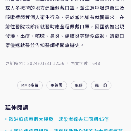
或人多擁擠的地方建議佩戴口罩，並注意呼吸道衛生及
咳嗽禮節等個人衛生行為，另於當地如有就醫需求，在
前往醫院或診所就醫時應全程佩戴口罩，回國後如出現
發燒、出疹、咳嗽、鼻炎、結膜炎等疑似症狀，請戴口
罩儘速就醫並告知醫師相關旅遊史。
更新時間：2024/01/31 12:56
內文字數：648
MMR疫苗
疾管署
麻疹
羅一鈞
延伸閱讀
歐洲麻疹案例大爆發 感染者達去年同期45倍
人類抗瘧疾里程碑 喀麥隆啟動全球首次大規模疫苗