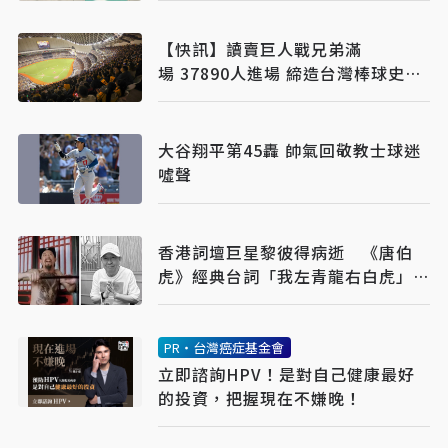
【快訊】讀賣巨人戰兄弟滿
場 37890人進場 締造台灣棒球史紀
錄
大谷翔平第45轟 帥氣回敬教士球迷
噓聲
香港詞壇巨星黎彼得病逝 《唐伯
虎》經典台詞「我左青龍右白虎」成
絕響
PR・台灣癌症基金會
立即諮詢HPV！是對自己健康最好
的投資，把握現在不嫌晚！