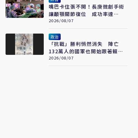
嘴巴卡住張不開！長庚微創手術
讓顳顎關節復位 成功率達
97%
2026/08/07
政治
「抗戰」勝利悄然消失 陣亡
132萬人的國軍也開始跟著賴清
德喊「終戰」了
2026/08/07