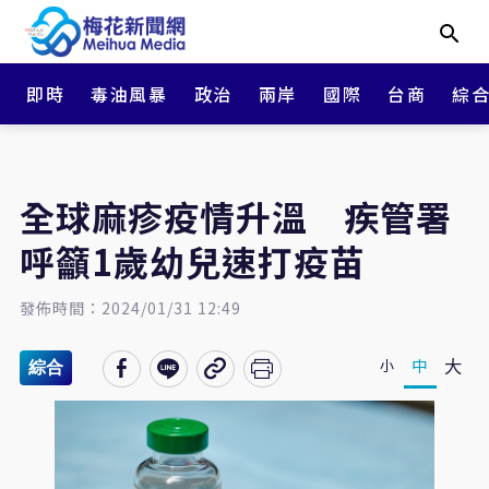
即時
毒油風暴
政治
兩岸
國際
台商
綜
全球麻疹疫情升溫 疾管署
呼籲1歲幼兒速打疫苗
發佈時間：2024/01/31 12:49
大
中
小
綜合