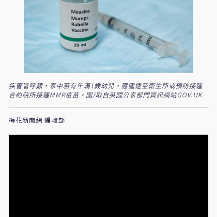
疾管署呼籲，家中若有年滿1歲幼兒，應儘速至衛生所或預防接種
合約院所接種MMR疫苗。圖/取自英國公家部門資訊網站GOV.UK
梅花新聞網 編輯部