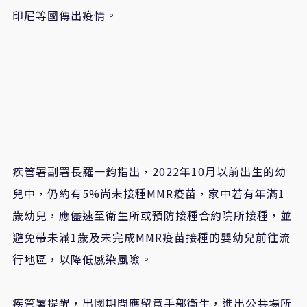
印尼等國傳出疫情。
疾管署副署長羅一鈞指出，2022年10月以前出生的幼
兒中，仍約有5%尚未接種MMR疫苗，家中若有年滿1
歲幼兒，應儘速至衛生所或預防接種合約院所接種，並
避免帶未滿1歲及未完成MMR疫苗接種的嬰幼兒前往流
行地區，以降低感染風險。
疾管署提醒，出國期間應留意手部衛生，進出公共場所