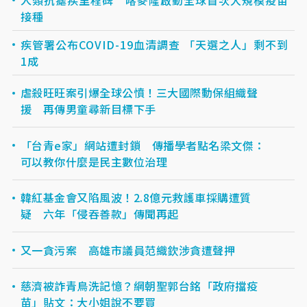
接種
疾管署公布COVID-19血清調查 「天選之人」剩不到
1成
虐殺旺旺案引爆全球公憤！三大國際動保組織聲
援 再傳男童尋新目標下手
「台青e家」網站遭封鎖 傳播學者點名梁文傑：
可以教你什麼是民主數位治理
韓紅基金會又陷風波！2.8億元救護車採購遭質
疑 六年「侵吞善款」傳聞再起
又一貪污案 高雄市議員范織欽涉貪遭聲押
慈濟被詐青鳥洗記憶？網朝聖郭台銘「政府擋疫
苗」貼文：大小姐說不要買