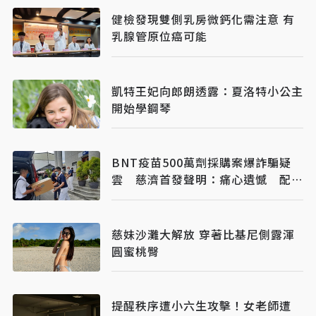
健檢發現雙側乳房微鈣化需注意 有
乳腺管原位癌可能
凱特王妃向郎朗透露：夏洛特小公主
開始學鋼琴
BNT疫苗500萬劑採購案爆詐騙疑
雲 慈濟首發聲明：痛心遺憾 配合
司法將追究權益
慈妹沙灘大解放 穿著比基尼側露渾
圓蜜桃臀
提醒秩序遭小六生攻擊！女老師遭