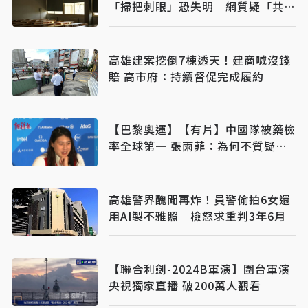
「掃把刺眼」恐失明 網質疑「共融
教育」
高雄建案挖倒7棟透天！建商喊沒錢
賠 高市府：持續督促完成履約
【巴黎奧運】【有片】中國隊被藥檢
率全球第一 張雨菲：為何不質疑美
國「飛魚」
高雄警界醜聞再炸！員警偷拍6女還
用AI製不雅照 檢怒求重判3年6月
【聯合利劍-2024B軍演】圍台軍演
央視獨家直播 破200萬人觀看