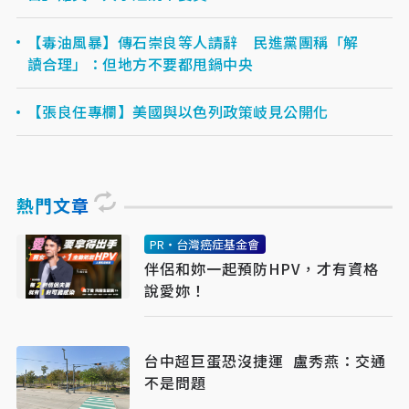
【毒油風暴】傳石崇良等人請辭 民進黨團稱「解
讀合理」：但地方不要都甩鍋中央
【張良任專欄】美國與以色列政策岐見公開化
熱門文章
PR・台灣癌症基金會
伴侶和妳一起預防HPV，才有資格
說愛妳！
台中超巨蛋恐沒捷運 盧秀燕：交通
不是問題