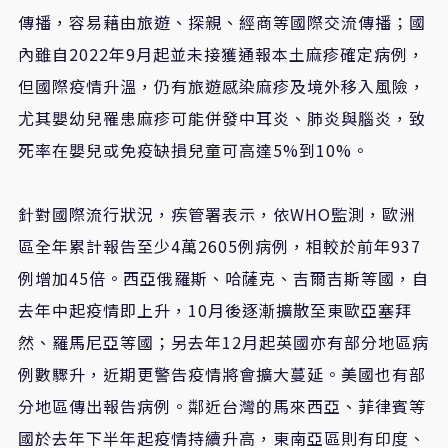
傳播，容易藉由旅遊、探親、經商等國際交流傳播；國
內雖自2022年9月起並未接獲通報本土麻疹確定病例，
但國際疫情升溫，仍有旅遊感染麻疹及境外移入風險，
尤其嬰幼兒罹患麻疹可能併發中耳炎、肺炎與腦炎，致
死率在嬰兒或免疫缺損兒童可高達5%到10%。
針對國際流行狀況，疾管署表示，依WHO監測，歐洲
區全年累計報告至少4萬2605例病例，相較於前年937
例增加45倍。西亞俄羅斯、哈薩克、吉爾吉斯等國，自
去年中起疫情即上升，10月後逐漸擴散至東歐亞塞拜
然、羅馬尼亞等國；另去年12月起英國亦有部分地區病
例數驟升，近期更警告疫情將會擴大蔓延。美國也有部
分地區傳出報告病例。鄰近台灣的馬來西亞、菲律賓等
國於去年下半年起疫情持續升高，東南亞區則有印度、