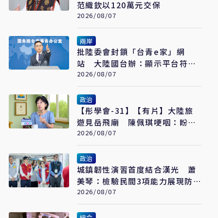
范織欽以120萬元交保
2026/08/07
兩岸
批陸委會封鎖「台青e家」網
站 大陸國台辦：顯示平台符合
台青需求
2026/08/07
政治
【彤學會-31】【有片】大陸旅
遊見岳飛廟 陳佩琪哽咽：盼能
為柯文哲京華城案平反
2026/08/07
政治
城鎮韌性演習首度結合漢光 蕭
美琴：檢驗民間3項能力展現防
衛韌性
2026/08/07
綜合