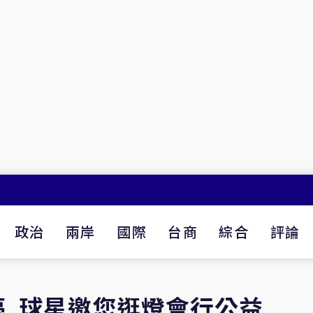
政治
兩岸
國際
台商
綜合
評論
夢 球星邀您逛燈會行公益