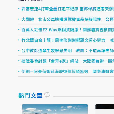
許基宏連4打席全壘打追平紀錄 富邦悍將連兩天慘
大翻轉 北市公車擦撞爆駕駛毒品快篩陽性 公運
百萬人註冊EZ Way爆個資疑慮！關務署將查核關
竹北藍白合卡關！周榆修謝謝鄭麗文勞心勞力 喊
台中教師遭學生攻擊恐失明 教團：不能再讓老師
批陸委會封鎖「台青e家」網站 大陸國台辦：顯
伊朗—阿曼荷姆茲海峽復航協議無效 國際油價會
熱門文章