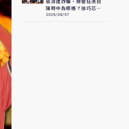
慈濟遭詐騙、綠營狂洗白
陳時中為哪樁？徐巧芯預
言：替陳時中接閣揆鋪路
2026/08/07