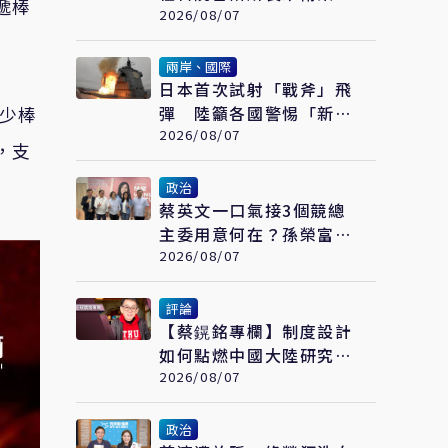
遞棒
「不統而統」
2026/08/07
兩岸、國際
日本首次試射「戰斧」飛
鄉少棒
彈 陸籲各國警惕「新型
軍國主義」發展
2026/08/07
，支
政治
蔡英文一口氣接3個競總
主委用意何在？孫榮富：
想「進場」接黨主席
2026/08/07
評論
【蔡鎤銘專欄】制度設計
如何點燃中國大陸研究型
大學的創新引擎
2026/08/07
政治