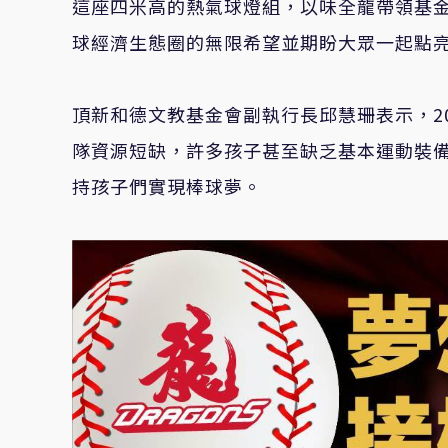
這座四米高的熱氣球燈組，以味全龍帶領基
球經濟生態圈的無限希望並期盼大眾一起點
頂新和德文教基金會副執行長邱慧珊表示，2
隊資源短缺，許多孩子甚至缺乏基本運動裝
持孩子們實現棒球夢。