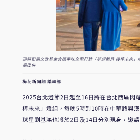
頂新和德文教基金會攜手味全龍打造「夢想起飛 接棒未來」燈
德提供
梅花新聞網 編輯部
2025台北燈節2日起至16日將在台北西區
棒未來」燈組，每晚5時到10時在中華路與
球星劉基鴻也將於2日及14日分別現身，邀