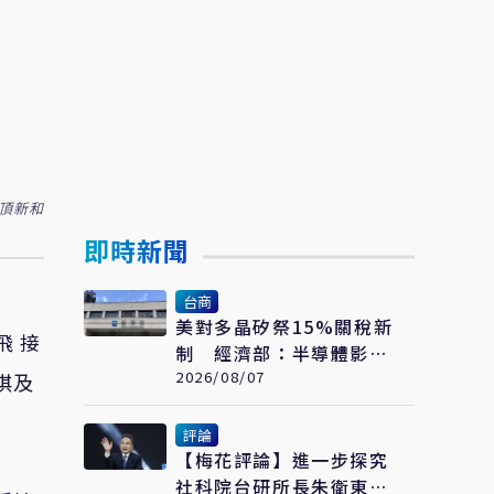
/頂新和
即時新聞
台商
美對多晶矽祭15%關稅新
飛 接
制 經濟部：半導體影響
可控、太陽能產業衝擊有
2026/08/07
琪及
限
評論
【梅花評論】進一步探究
社科院台研所長朱衛東的