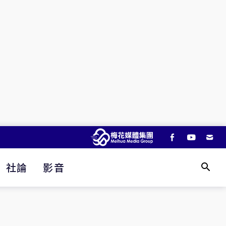
社論
影音