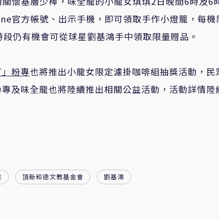
關懷基層少棒，味全龍的小龍女琪琪2日晚間6時及6時
ine官方帳號、出示手機，即可領取手作小燈籠，每機
時段仍有機會可從球星劉基鴻手中領取限量贈品。
丁」粉專
也將推出小龍女限定濾掛咖啡組抽獎活動，民
粉專及味全龍也將陸續推出相關公益活動，活動詳情陸
來
頂新和德文教基金會
劉基鴻