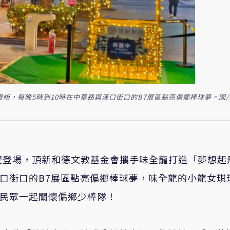
組，每晚5時到10時在中華路與漢口街口的B7展區點亮偏鄉棒球夢。圖
閃耀登場，頂新和德文教基金會攜手味全龍打造「夢想起
漢口街口的B7展區點亮偏鄉棒球夢，味全龍的小龍女琪
請民眾一起關懷偏鄉少棒隊！