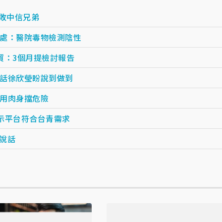
敗中信兄弟
處：醫院毒物檢測陰性
貿：3個月提檢討報告
話徐欣瑩盼說到做到
用肉身擋危險
示平台符合台青需求
說話