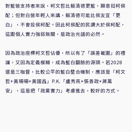
對藍營支持者來說，柯文哲比賴清德更藍，願意挺柯侯
配；但對白營年輕人來講，賴清德可能比侯友宜「更
白」，不會投侯柯配。因此柯侯配的民調大於侯柯配，
這跟個人實力強弱無關，是政治光譜的必然。
因為政治座標柯文哲佔優，所以有了「誤差範圍」的禮
讓，又因為定義模糊，成為藍白翻臉的源頭。若2028
還是三咖督，比較公平的藍白整合機制，應該是「柯文
哲+黃珊珊+黃國昌」P.K.「盧秀燕+張善政+蔣萬
安」，這是把「政黨實力」考慮進去，較好的方式。