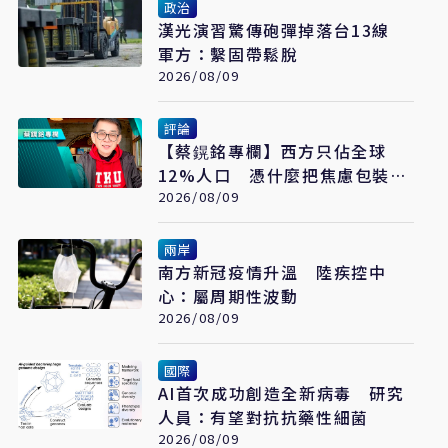
政治
漢光演習驚傳砲彈掉落台13線
軍方：繫固帶鬆脫
2026/08/09
評論
【蔡鎤銘專欄】西方只佔全球
12%人口 憑什麼把焦慮包裝成
普世價值
2026/08/09
兩岸
南方新冠疫情升溫 陸疾控中
心：屬周期性波動
2026/08/09
國際
AI首次成功創造全新病毒 研究
人員：有望對抗抗藥性細菌
2026/08/09