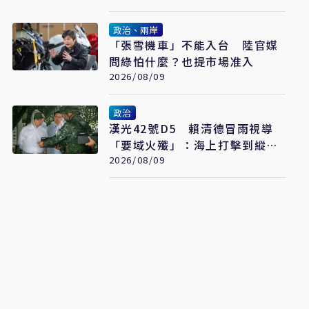
政治、兩岸
「張雪機車」不能入台 陸官媒
問綠怕什麼？也提市場准入
2026/08/09
政治
漢光42號D5 賴清德冒雨視導
「要域火殲」：海上打擊到縱深
防禦驗證整體戰力
2026/08/09