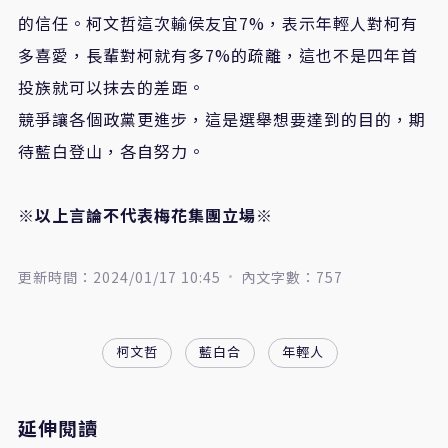
的信任。柯文哲這次輸侯友宜7%，表示年輕人對柯有
多喜愛，長輩對柯就有多7%的疏離，這也不是四年首
投族就可以抹去的差距。
競爭讓各個政黨更進步，這是選舉想要達到的目的，期
待藍白登山，各自努力。
※以上言論不代表梅花集團立場※
更新時間：2024/01/17 10:45
內文字數：757
柯文哲
藍白合
年輕人
延伸閱讀