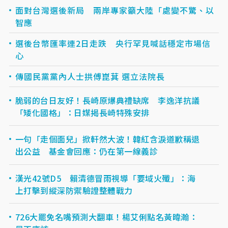
面對台灣選後新局 兩岸專家籲大陸「處變不驚、以
智應
選後台幣匯率連2日走跌 央行罕見喊話穩定市場信
心
傳國民黨黨內人士拱傅崑萁 選立法院長
脆弱的台日友好！長崎原爆典禮缺席 李逸洋抗議
「矮化國格」：日媒揭長崎特殊安排
一句「走個面兒」掀軒然大波！韓紅含淚道歉稱退
出公益 基金會回應：仍在第一線義診
漢光42號D5 賴清德冒雨視導「要域火殲」：海
上打擊到縱深防禦驗證整體戰力
726大罷免名嘴預測大翻車！楊艾俐點名黃暐瀚：