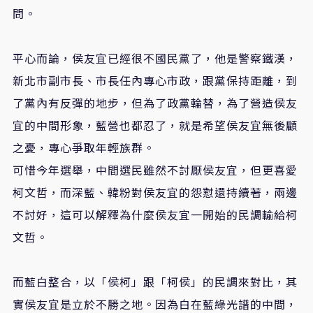
問。
平心而論，侯友宜已經很不國民黨了，他是警察鐵漢，
新北市副市長、市長任內專心市政，跟黨保持距離，到
了黨內有反彈的地步，但為了政黨輪替，為了營造侯友
宜的中間形象，藍營也都忍了，就是希望侯友宜無後顧
之憂，專心爭取年輕族群。
可惜今年選舉，中間選民雖然不討厭侯友宜，但更喜愛
柯文哲，而深藍、韓粉對侯友宜的怨懟還持續著，兩邊
不討好，這可以解釋為什麼侯友宜一開始的民調輸給柯
文哲。
而藍白整合，以「侯柯」跟「柯侯」的民調來對比，其
實侯友宜是立於不勝之地。因為白在藍綠光譜的中間，