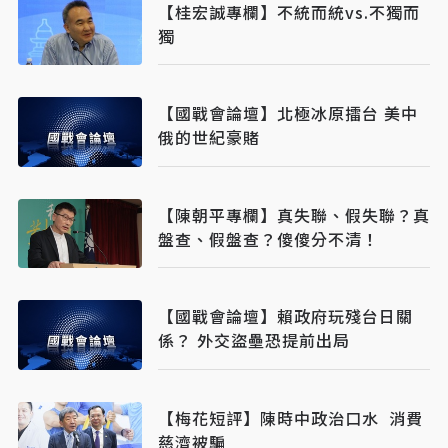
【桂宏誠專欄】不統而統vs.不獨而
獨
【國戰會論壇】北極冰原擂台 美中
俄的世紀豪賭
【陳朝平專欄】真失聯、假失聯？真
盤查、假盤查？傻傻分不清！
【國戰會論壇】賴政府玩殘台日關
係？ 外交盜壘恐提前出局
【梅花短評】陳時中政治口水 消費
慈濟被騙