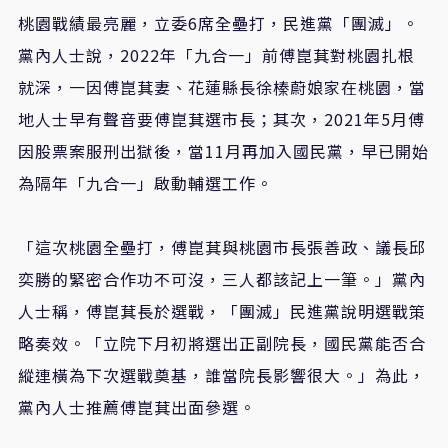
桃園戰績最亮麗，立委6席全壘打，民進黨「團滅」。
黨內人士說，2022年「九合一」前傅崑萁對桃園扎根
就深，一因傅崑萁妻、花蓮縣長徐榛蔚娘家在桃園，當
地人士早有聲音要傅崑萁選市長；其次，2021年5月傅
因股票案服刑出獄後，當11月再加入國民黨，早已開始
為隔年「九合一」啟動輔選工作。
「這次桃園全壘打，傅崑萁與桃園市長張善政、議長邱
奕勝的緊密合作功不可沒，三人都該記上一筆。」黨內
人士稱，傅崑萁長於選戰，「團滅」民進黨說明選戰策
略奏效。「立院下月初將選出正副院長，國民黨能否合
縱連橫為下次選戰奠基，誰當院長影響很大。」為此，
黨內人士推薦傅崑萁出面參選。