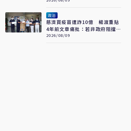
散至骨骼
政治
慈濟買疫苗遭詐10億 楊渡重貼
4年前文章痛批：若非政府阻擋
會這樣嗎？
2026/08/09