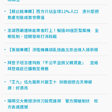
【蔡鎤銘專欄】西方只佔全球12%人口 憑什麼把
焦慮包裝成普世價值
澎湖西嶼遭綠能業者盯上！擬插49座巨型風機 全
鄉抵制、控開發商打消耗戰
【張競專欄】涉陸機構胡亂扭曲北京出境入境新規
拜登子坦言遭特赦「不公平且損父親資產」 並揭
拜登癌症已擴散至骨骼
「王九」伍允龍新片變王十 扮娘迷戀古天樂被
讚：好漂亮
陽明交大教授涉持刀殺死連襟 警方開槍制伏 校
方表達遺憾