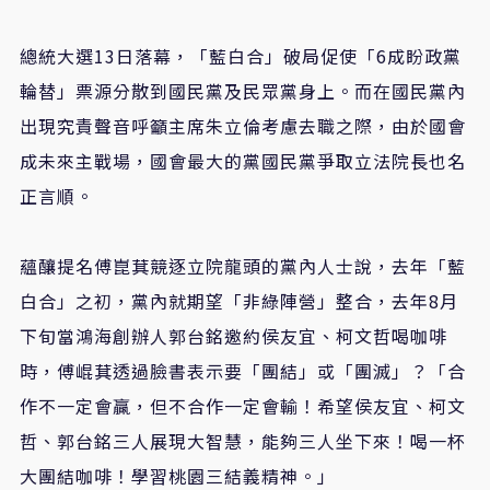
總統大選13日落幕，「藍白合」破局促使「6成盼政黨
輪替」票源分散到國民黨及民眾黨身上。而在國民黨內
出現究責聲音呼籲主席朱立倫考慮去職之際，由於國會
成未來主戰場，國會最大的黨國民黨爭取立法院長也名
正言順。
蘊釀提名傅崑萁競逐立院龍頭的黨內人士說，去年「藍
白合」之初，黨內就期望「非綠陣營」整合，去年8月
下旬當鴻海創辦人郭台銘邀約侯友宜、柯文哲喝咖啡
時，傅崐萁透過臉書表示要「團結」或「團滅」？「合
作不一定會贏，但不合作一定會輸！希望侯友宜、柯文
哲、郭台銘三人展現大智慧，能夠三人坐下來！喝一杯
大團結咖啡！學習桃園三結義精神。」