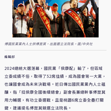
傅國民黨黨內人士拱傅崑萁，出面選立法院長。圖/中央社
編輯部
2024總統大選落幕，國民黨「侯康配」輸了，但區域
立委成績不俗，取得了52席佳績，成為國會第一大黨，
也讓國會成為未來決戰場。近日傳出國民黨黨內人士蘊
釀，指「挺侯康全國後緩總會」副會長兼總幹事傅崑萁
用力輔選，有功立委選戰，且是桃園6席立委全壘打關
鍵，建議提名傅崑萁競選立法院長。