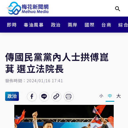
即時
毒油風暴
政治
兩岸
國際
台商
綜
傳國民黨黨內人士拱傅崑
萁 選立法院長
發佈時間：2024/01/16 17:41
大
中
小
政治