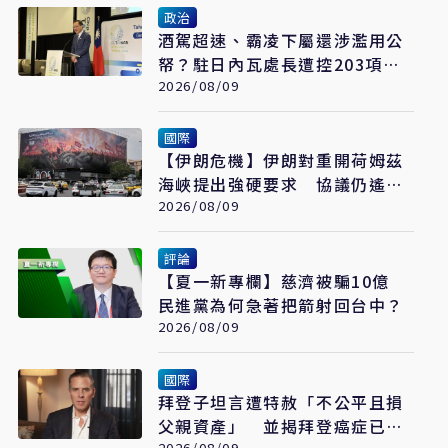
政治
酒駕超速、霸凌下屬還涉濫用公
帑？駐日內瓦處長遭控203項爭
議 外交部啟動調查
2026/08/09
國際
【伊朗危機】伊朗對重開荷姆茲
海峽提出強硬要求 協議仍遙不
可及
2026/08/09
評論
【夏一新專欄】慈濟被騙10億
民進黨為何急著把箭射回台中？
2026/08/09
國際
拜登子坦言遭特赦「不公平且損
父親資產」 並揭拜登癌症已擴
2026/08/09