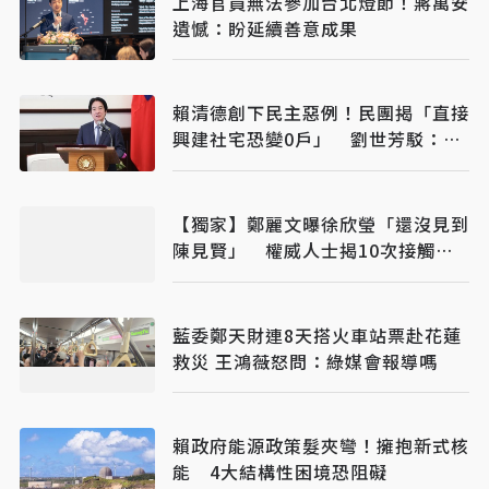
上海官員無法參加台北燈節！蔣萬安
遺憾：盼延續善意成果
賴清德創下民主惡例！民團揭「直接
興建社宅恐變0戶」 劉世芳駁：以
偏概全
【獨家】鄭麗文曝徐欣瑩「還沒見到
陳見賢」 權威人士揭10次接觸未
果：整合最後一哩路
藍委鄭天財連8天搭火車站票赴花蓮
救災 王鴻薇怒問：綠媒會報導嗎
賴政府能源政策髮夾彎！擁抱新式核
能 4大結構性困境恐阻礙