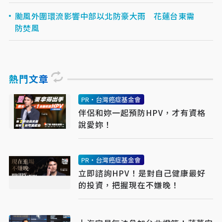
颱風外圍環流影響中部以北防豪大雨 花蓮台東需
防焚風
熱門文章
PR・台灣癌症基金會
伴侶和妳一起預防HPV，才有資格
說愛妳！
PR・台灣癌症基金會
立即諮詢HPV！是對自己健康最好
的投資，把握現在不嫌晚！