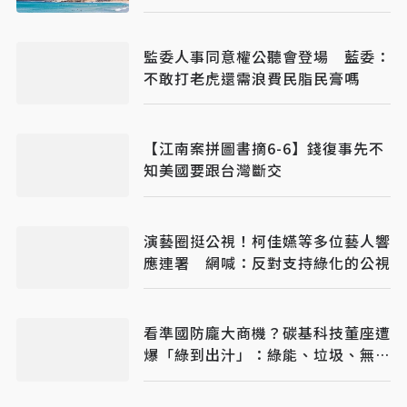
監委人事同意權公聽會登場 藍委：
不敢打老虎還需浪費民脂民膏嗎
【江南案拼圖書摘6-6】錢復事先不
知美國要跟台灣斷交
演藝圈挺公視！柯佳嬿等多位藝人響
應連署 網喊：反對支持綠化的公視
看準國防龐大商機？碳基科技董座遭
爆「綠到出汁」：綠能、垃圾、無人
機全包