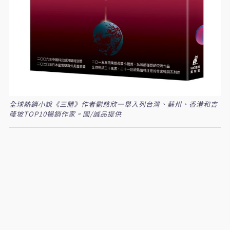
全球熱銷小說《三體》作者劉慈欣一舉入列台灣、蘇州、香港和吉
隆坡TOP10暢銷作家。圖/誠品提供