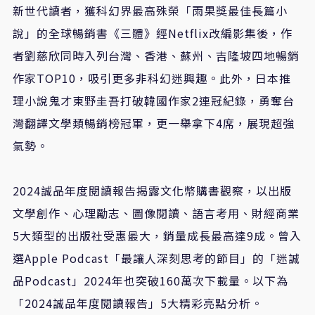
新世代讀者，獲科幻界最高殊榮「雨果獎最佳長篇小
說」的全球暢銷書《三體》經
Netflix
改編影集後，作
者劉慈欣同時入列台灣、香港、蘇州、吉隆坡四地暢銷
作家
TOP10
，吸引更多非科幻迷興趣。此外，日本推
理小說鬼才東野圭吾打破韓國作家
2
連冠紀錄，勇奪台
灣翻譯文學類暢銷榜冠軍，更一舉拿下
4
席，展現超強
氣勢。
2024
誠品年度閱讀報告揭露文化幣購書觀察，以出版
文學創作、心理勵志、圖像閱讀、語言考用、財經商業
5
大類型的出版社受惠最大，銷量成長最高達
9
成。曾入
選
Apple Podcast
「最讓人深刻思考的節目」的「迷誠
品
Podcast
」
2024
年也突破
160
萬次下載量。以下為
「
2024
誠品年度閱讀報告」
5
大精彩亮點分析。