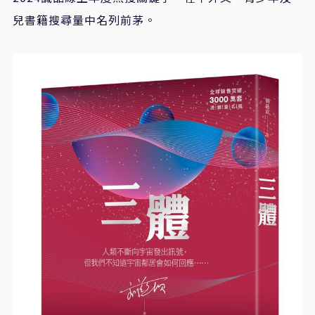
兒書籍搜尋量中名列前茅。