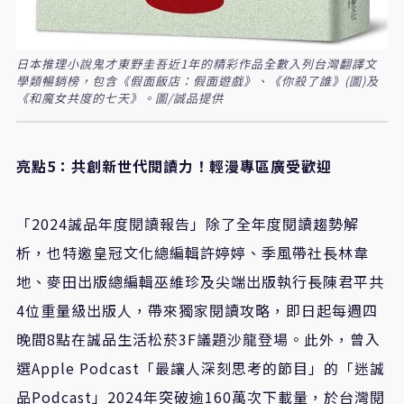
日本推理小說鬼才東野圭吾近1年的精彩作品全數入列台灣翻譯文
學類暢銷榜，包含《假面飯店：假面遊戲》、《你殺了誰》(圖)及
《和魔女共度的七天》。圖/誠品提供
亮點
5
：共創新世代閱讀力！輕漫專區廣受歡迎
「
2024
誠品年度閱讀報告」除了全年度閱讀趨勢解
析，也特邀皇冠文化總編輯許婷婷、季風帶社長林韋
地、麥田出版總編輯巫維珍及尖端出版執行長陳君平共
4
位重量級出版人，帶來獨家閱讀攻略，即日起每週四
晚間
8
點在誠品生活松菸
3F
議題沙龍登場。此外，曾入
選
Apple Podcast
「最讓人深刻思考的節目」的「迷誠
品
Podcast
」
2024
年突破逾
160
萬次下載量，於台灣閱