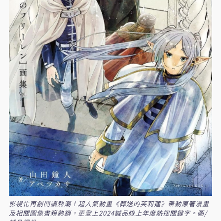
影視化再創閱讀熱潮！超人氣動畫《葬送的芙莉蓮》帶動原著漫畫
及相關圖像書籍熱銷，更登上2024誠品線上年度熱搜關鍵字。圖/