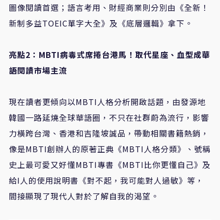
圖像閱讀首選；語言考用、財經商業則分別由《全新！
新制多益
TOEIC
單字大全》及《底層邏輯》拿下。
亮點
2
：
MBTI
病毒式席捲台港馬！取代星座、血型成華
語閱讀市場主流
現在讀者更傾向以
MBTI
人格分析開啟話題，由發源地
韓國一路延燒全球華語圈，不只在社群蔚為流行，影響
力橫跨台灣、香港和吉隆坡誠品，帶動相關書籍熱銷，
像是
MBTI
創辦人的原著正典《
MBTI
人格分類》、號稱
史上最可愛又好懂
MBTI
專書《
MBTI
比你更懂自己》及
給
I
人的使用說明書《對不起，我可能對人過敏》等，
間接顯現了現代人對於了解自我的渴望。