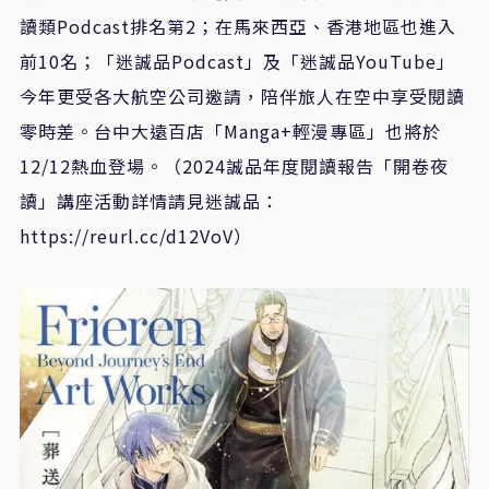
讀類
Podcast
排名第
2
；在馬來西亞、香港地區也進入
前
10
名；「迷誠品
Podcast
」及「迷誠品
YouTube
」
今年更受各大航空公司邀請，陪伴旅人在空中享受閱讀
零時差。台中大遠百店「
Manga+
輕漫專區」也將於
12/12
熱血登場。（
2024
誠品年度閱讀報告「開卷夜
讀」講座活動詳情請見迷誠品：
https://reurl.cc/d12VoV
）