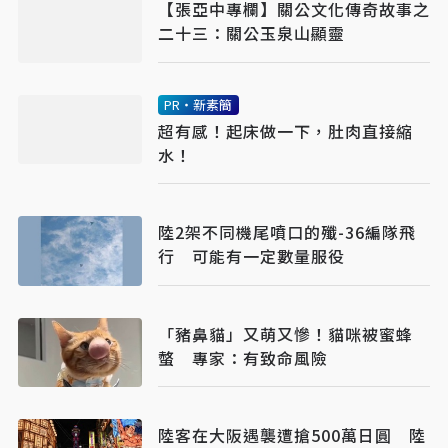
【張亞中專欄】關公文化傳奇故事之
二十三：關公玉泉山顯靈
PR・新素簡
超有感！起床做一下，肚肉直接縮
水！
陸2架不同機尾噴口的殲-36編隊飛
行 可能有一定數量服役
「豬鼻貓」又萌又慘！貓咪被蜜蜂
螫 專家：有致命風險
陸客在大阪遇襲遭搶500萬日圓 陸