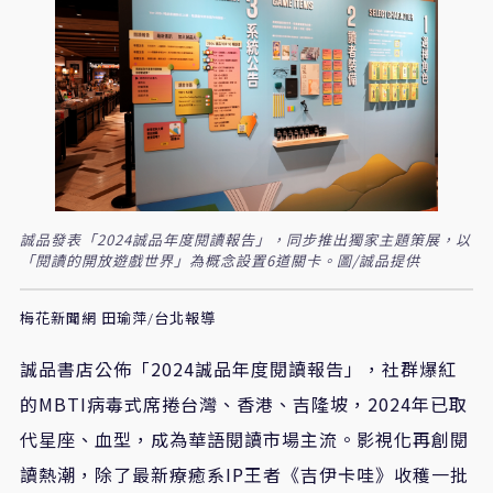
誠品發表「2024誠品年度閱讀報告」，同步推出獨家主題策展，以
「閱讀的開放遊戲世界」為概念設置6道關卡。圖/誠品提供
梅花新聞網 田瑜萍/台北報導
誠品書店公佈「
2024
誠品年度閱讀報告」，社群爆紅
的
MBTI
病毒式席捲台灣、香港、吉隆坡，
2024
年已取
代星座、血型，成為華語閱讀市場主流。影視化再創閱
讀熱潮，除了最新療癒系
IP
王者《吉伊卡哇》收穫一批