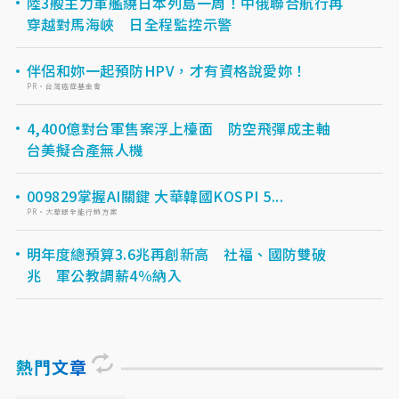
陸3艘主力軍艦繞日本列島一周！中俄聯合航行再
穿越對馬海峽 日全程監控示警
伴侶和妳一起預防HPV，才有資格說愛妳！
PR・台灣癌症基金會
4,400億對台軍售案浮上檯面 防空飛彈成主軸
台美擬合產無人機
009829掌握AI關鍵 大華韓國KOSPI 5...
PR・大華銀全能行銷方案
明年度總預算3.6兆再創新高 社福、國防雙破
兆 軍公教調薪4％納入
熱門文章