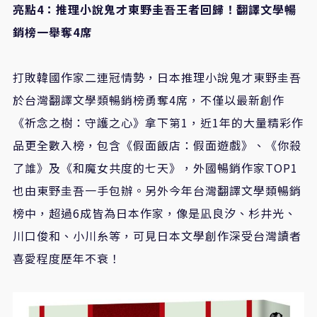
亮點
4
：推理小說鬼才東野圭吾王者回歸！翻譯文學暢
銷榜一舉奪
4
席
打敗韓國作家二連冠情勢，日本推理小說鬼才東野圭吾
於台灣翻譯文學類暢銷榜勇奪
4
席，不僅以最新創作
《祈念之樹：守護之心》拿下第
1
，近
1
年的大量精彩作
品更全數入榜，包含《假面飯店：假面遊戲》、《你殺
了誰》及《和魔女共度的七天》，外國暢銷作家
TOP1
也由東野圭吾一手包辦。另外今年台灣翻譯文學類暢銷
榜中，超過
6
成皆為日本作家，像是凪良汐、杉井光、
川口俊和、小川糸等，可見日本文學創作深受台灣讀者
喜愛程度歷年不衰！