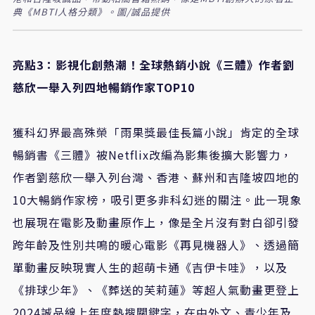
典《MBTI人格分類》。圖/誠品提供
亮點
3
：影視化創熱潮！全球熱銷小說《三體》作者劉
慈欣一舉入列四地暢銷作家
TOP10
獲科幻界最高殊榮「雨果獎最佳長篇小說」肯定的全球
暢銷書《三體》被
Netflix
改編為影集後擴大影響力，
作者劉慈欣一舉入列台灣、香港、蘇州和吉隆坡四地的
10
大暢銷作家榜，吸引更多非科幻迷的關注。此一現象
也展現在電影及動畫原作上，像是全片沒有對白卻引發
跨年齡及性別共鳴的暖心電影《再見機器人》、透過簡
單動畫反映現實人生的超萌卡通《吉伊卡哇》，以及
《排球少年》、《葬送的芙莉蓮》等超人氣動畫更登上
2024
誠品線上年度熱搜關鍵字，在中外文、青少年及