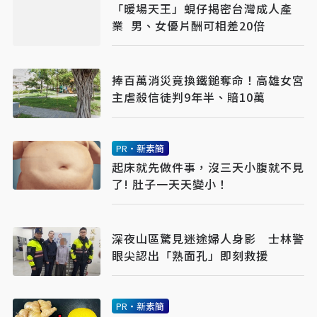
「暖場天王」蜆仔揭密台灣成人產
業 男、女優片酬可相差20倍
捧百萬消災竟換鐵鎚奪命！高雄女宮
主虐殺信徒判9年半、賠10萬
PR・新素簡
起床就先做件事，沒三天小腹就不見
了! 肚子一天天變小！
深夜山區驚見迷途婦人身影 士林警
眼尖認出「熟面孔」即刻救援
PR・新素簡