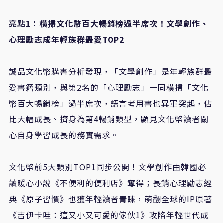
亮點
1
：橫掃文化幣百大暢銷榜過半席次！文學創作、
心理勵志成年輕族群最愛
TOP2
誠品文化幣購書分析發現，「文學創作」是年輕族群最
愛書籍類別，與第
2
名的「心理勵志」一同橫掃「文化
幣百大暢銷榜」過半席次，語言考用書也異軍突起，佔
比大幅成長、擠身為第
4
暢銷類型，顯見文化幣讀者關
心自身學習成長的務實需求。
文化幣前
5
大類別
TOP1
同步公開！文學創作由韓國必
讀暖心小說《不便利的便利店》奪得；長銷心理勵志經
典《原子習慣》也獲年輕讀者青睞，萌翻全球的
IP
原著
《吉伊卡哇：這又小又可愛的傢伙
1
》攻陷年輕世代成