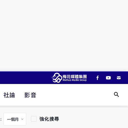
社論
影音
強化搜尋
：