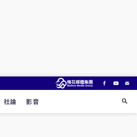
社論
影音