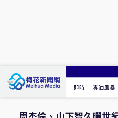
即時
毒油風暴
周杰倫、山下智久曬世紀