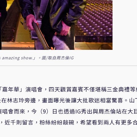
azing show.」。圖/取自周杰倫IG
「嘉年華」演唱會，四天觀賞嘉賓不僅堪稱三金典禮等
坐在林志玲旁邊，畫面曝光後讓大批歌迷相當驚喜。山
演唱會而來，今（9）日也透過IG秀出與周杰倫站在大
按讚，近千則留言，粉絲紛紛敲碗，希望看到兩人有更多