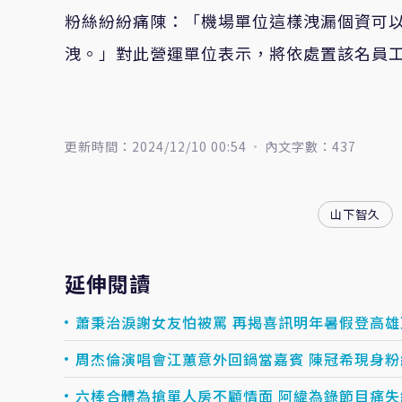
粉絲紛紛痛陳：「機場單位這樣洩漏個資可
洩。」對此營運單位表示，將依處置該名員
更新時間：2024/12/10 00:54
內文字數：437
山下智久
延伸閱讀
蕭秉治淚謝女友怕被罵 再揭喜訊明年暑假登高雄
周杰倫演唱會江蕙意外回鍋當嘉賓 陳冠希現身
六棒合體為搶單人房不顧情面 阿緯為錄節目痛失