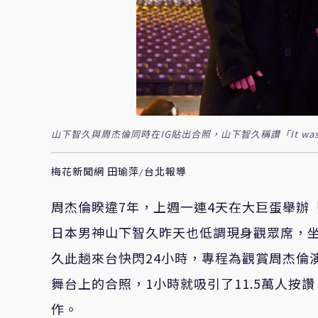
山下智久與周杰倫同時在IG貼出合照，山下智久稱讚「It was am
梅花新聞網 田瑜萍/台北報導
周杰倫睽違7年，上週一連4天在大巨蛋舉辦
日本男神山下智久昨天也低調現身觀眾席，
久此趟來台快閃24小時，專程為觀賞周杰倫
舞台上的合照，1小時就吸引了11.5萬人
作。