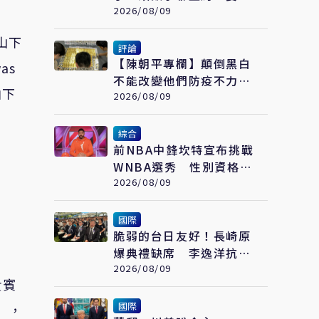
3A拚回大聯盟
2026/08/09
山下
評論
【陳朝平專欄】顛倒黑白
as
不能改變他們防疫不力的
山下
黑歷史！
2026/08/09
綜合
前NBA中鋒坎特宣布挑戰
WNBA選秀 性別資格引
爆爭議
2026/08/09
國際
脆弱的台日友好！長崎原
爆典禮缺席 李逸洋抗議
「矮化國格」：日媒揭長
2026/08/09
貴賓
崎特殊安排
國際
」，