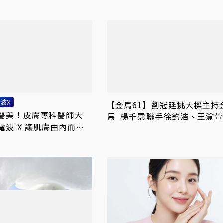
波X
【金馬61】劉冠廷挑大樑主持
醫美！皮膚專科醫師大
馬 楊千霈聯手徐鈞浩、王渝萱
電波 X 讓肌膚由內而外
紅毯