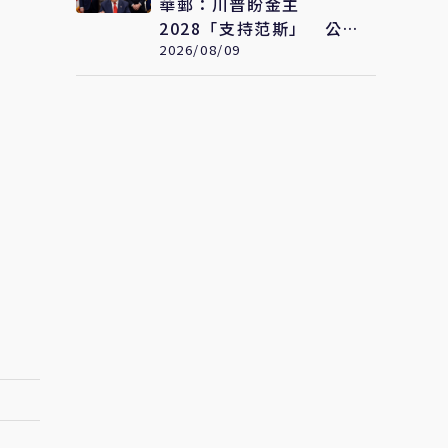
華郵：川普盼金主
2028「支持范斯」 公開
卻持續讓范斯與盧比奧較
2026/08/09
勁接班