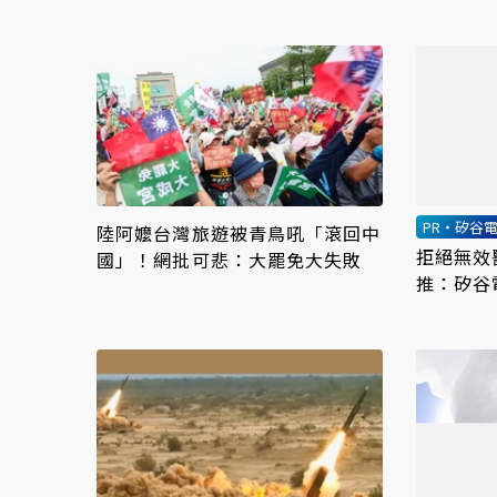
代
PR・矽谷電
陸阿嬤台灣旅遊被青鳥吼「滾回中
拒絕無效
國」！網批可悲：大罷免大失敗
推：矽谷
更強韌