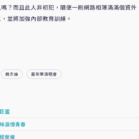
以嗎？而且此人非初犯，隨便一刷網路相簿滿滿個資外
工，並將加強內部教育訓練。
周杰倫
嘉年華演唱會
巨蛋
粉絲淚憶青春
經營權