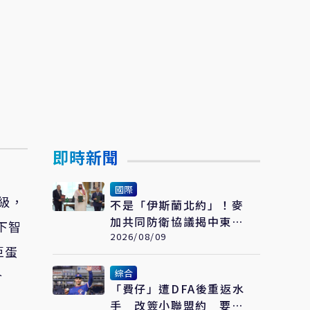
即時新聞
國際
級，
不是「伊斯蘭北約」！麥
加共同防衛協議揭中東新
下智
變化 台灣該看懂「多層
2026/08/09
巨蛋
次安全」
綜合
合
「費仔」遭DFA後重返水
手 改簽小聯盟約 要從