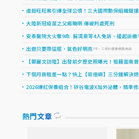
虐殺旺旺案引爆全球公憤！三大國際動保組織聲援
大陸新冠疫苗之父楊曉明 傳被判處死刑
安泰醫院大火奪9命 蘇清泉等4人免訴、緩起訴繳
出遊只要帶這瓶，氣色好明亮
PR・三得利健康網路商店
【鄭麗文訪陸】出發前夕歷史照曝光！祖籍雲南普
下個月房租差一點？快上【易借網】三分鐘解決燃眉之
2026爆紅保養組合！矽谷電波X加外泌體，精準修..
熱門文章