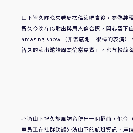
山下智久昨晚來看周杰倫演唱會後，零偽裝
智久今晚在IG貼出與周杰倫合照，開心寫下自己聽完演
amazing show.（非常感謝!!!很棒
智久的演出邀請周杰倫當嘉賓」，也有粉絲
不過山下智久旋風訪台傳出一個插曲，他今
室員工在社群動態外洩山下的航班資訊、座