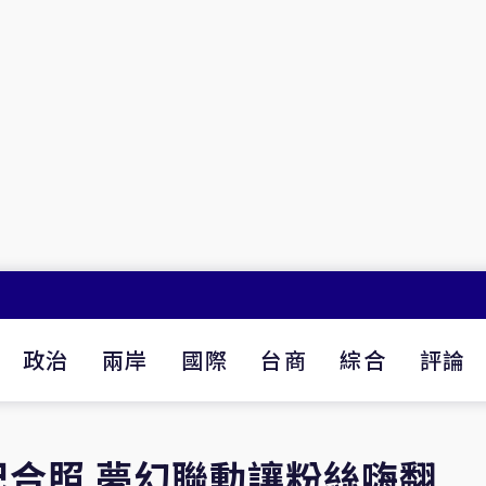
政治
兩岸
國際
台商
綜合
評論
合照 夢幻聯動讓粉絲嗨翻