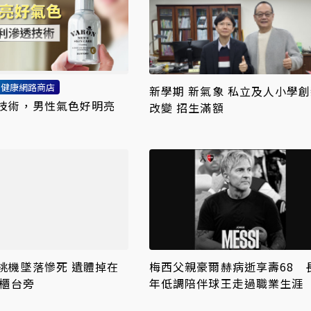
利健康網路商店
新學期 新氣象 私立及人小學
技術，男性氣色好明亮
改變 招生滿額
桃機墜落慘死 遺體掉在
梅西父親豪爾赫病逝享壽68 
榮櫃台旁
年低調陪伴球王走過職業生涯