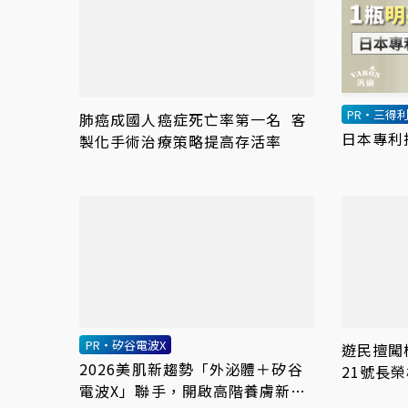
PR・三得
肺癌成國人癌症死亡率第一名 客
日本專利
製化手術治療策略提高存活率
PR・矽谷電波X
遊民擅闖
2026美肌新趨勢「外泌體＋矽谷
21號長
電波X」聯手，開啟高階養膚新世