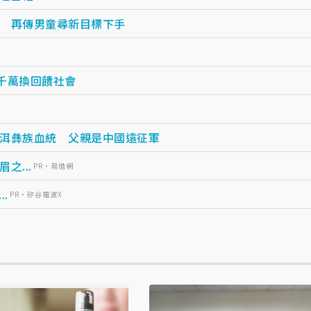
 再傳男童尋新目標下手
千萬換回饋社會
洱彝族血統 父親是中國遠征軍
...
PR・易借網
.
PR・矽谷電波X