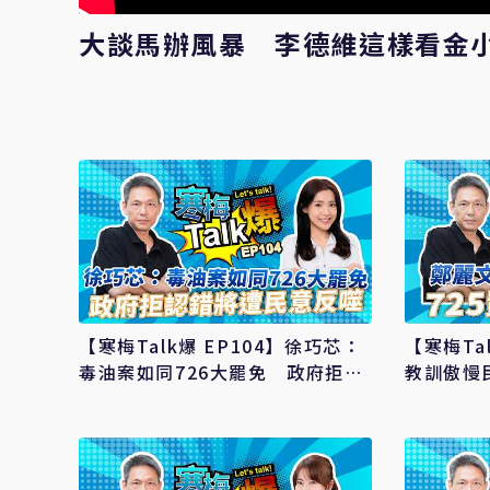
大談馬辦風暴 李德維這樣看金小
【寒梅Talk爆 EP104】徐巧芯：
【寒梅Ta
毒油案如同726大罷免 政府拒認
教訓傲慢
錯將遭民意反噬