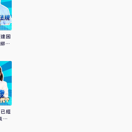
輝達困
鬆綁過
妮已經
表是