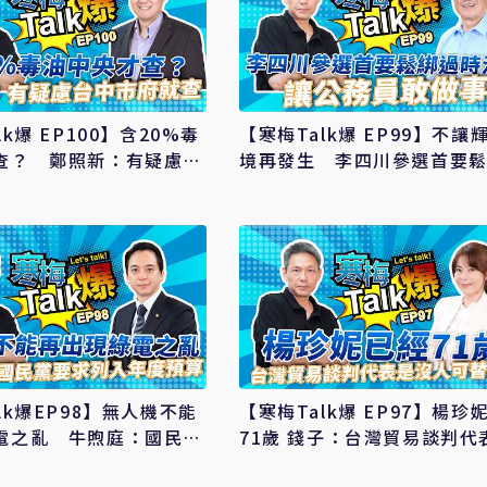
lk爆 EP100】含20%毒
【寒梅Talk爆 EP99】不讓
查？ 鄭照新：有疑慮台
境再發生 李四川參選首要
查 保護消費者最重要
時法規、讓公務員敢做事
lk爆EP98】無人機不能
【寒梅Talk爆 EP97】楊珍
電之亂 牛煦庭：國民黨
71歲 錢子：台灣貿易談判代
年度預算而非特別預算
沒人可替代？