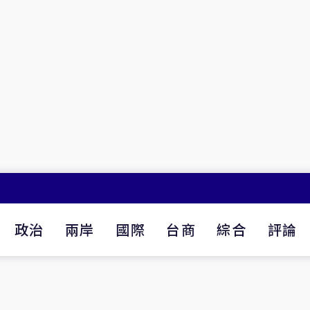
政治
兩岸
國際
台商
綜合
評論