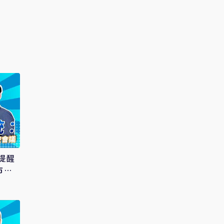
瑋提醒
市長