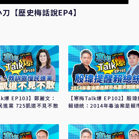
刀【歷史梅話說EP4】
lk爆 EP103】鄭麗文：
【寒梅Talk爆 EP102】殷
民進黨 725凱道不見不散
賴總統：2014年毒油案是賴
要求開國安會議