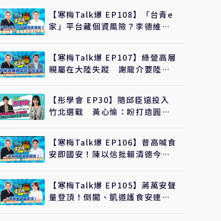
【寒梅Talk爆 EP108】「台青e
家」平台藏個資風險？李德維
轟：民進黨自信心不夠
【寒梅Talk爆 EP107】綠營高層
親屬在大陸失蹤 謝龍介要陸委
會說清楚是政治案還是刑事案
【彤學會 EP30】隨邱臣遠投入
竹北選戰 黃心愉：盼打造圓夢
之城
【寒梅Talk爆 EP106】昔高喊食
安即國安！陳以信批賴清德今神
隱、政府還卸責甩鍋食安法
【寒梅Talk爆 EP105】蔣萬安聲
量登頂！倒閣、凱道護食安連
發 藍營新共主之姿浮現