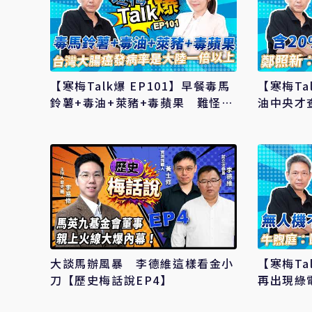
【寒梅Talk爆 EP101】早餐毒馬
【寒梅Ta
鈴薯+毒油+萊豬+毒蘋果 難怪台
油中央才
灣大腸癌發病率是大陸一倍以上
中市府就
大談馬辦風暴 李德維這樣看金小
【寒梅Ta
刀【歷史梅話說EP4】
再出現綠
要求列入