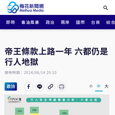
即時
毒油風暴
政治
兩岸
國際
台商
綜
帝王條款上路一年 六都仍是
行人地獄
發佈時間：2024/06/14 20:10
大
中
小
政治