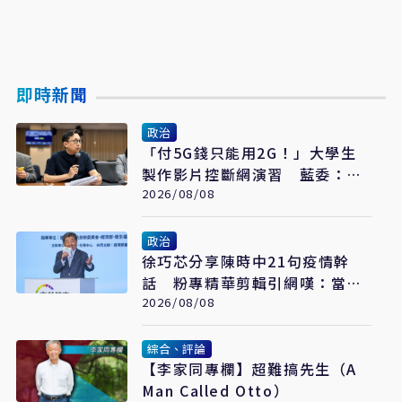
即時新聞
政治
「付5G錢只能用2G！」大學生
製作影片控斷網演習 藍委：拒
絕假國安假警報
2026/08/08
政治
​徐巧芯分享陳時中21句疫情幹
話 粉專精華剪輯引網嘆：當時
真的是囂張
2026/08/08
綜合、評論
【李家同專欄】超難搞先生（A
Man Called Otto）