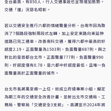
全台最高，有850人，行人交通事故也呈現增加態勢。
交通「撞」況惡名昭彰。
若以交通安全進行六都的情緒聲量分析，台南市因為取
消了7個路段強制兩段式左轉，加上安定東路向東延伸
道路已完工通車，改善南科交通，獲得六都中最高的好
感度2.19，正面聲量為1503則，負面聲量687則。與之
對比的是首都台北市。正面聲量777則，負面聲量990
則，好感度僅有0.78，是六都中好感度最低，且唯一負
面聲量高於正面聲量的城市。
台北市長蔣萬安甫一上任，就成立府級專案小組，擬定
為期三年的交通安全改善計畫，並射出北市交通局、工
務局、警察局「交通安全3支箭」，高調宣示2024年將