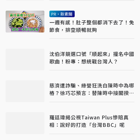
PR・新素簡
一週有感！肚子整個都消下去了！免
節食，排空順暢就夠
沈伯洋競選口號「順起來」撞名中國
歌曲！粉專：想統戰台灣人？
慈濟遭詐騙、綠營狂洗白陳時中為哪
樁？徐巧芯預言：替陳時中接閣揆鋪
路
羅廷瑋揭公視Taiwan Plus慘賠真
相：說好的打造「台灣BBC」呢