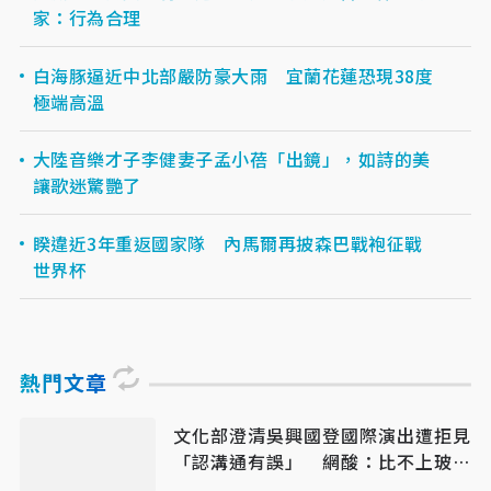
家：行為合理
白海豚逼近中北部嚴防豪大雨 宜蘭花蓮恐現38度
極端高溫
大陸音樂才子李健妻子孟小蓓「出鏡」，如詩的美
讓歌迷驚艷了
睽違近3年重返國家隊 內馬爾再披森巴戰袍征戰
世界杯
熱門文章
文化部澄清吳興國登國際演出遭拒見
「認溝通有誤」 網酸：比不上玻璃
睪丸嗎