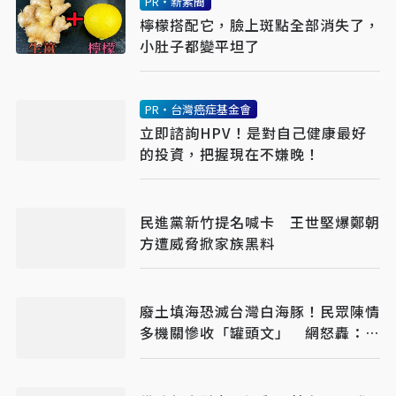
PR・新素簡
檸檬搭配它，臉上斑點全部消失了，
小肚子都變平坦了
PR・台灣癌症基金會
立即諮詢HPV！是對自己健康最好
的投資，把握現在不嫌晚！
民進黨新竹提名喊卡 王世堅爆鄭朝
方遭威脅掀家族黑料
廢土填海恐滅台灣白海豚！民眾陳情
多機關慘收「罐頭文」 網怒轟：骯
髒政府