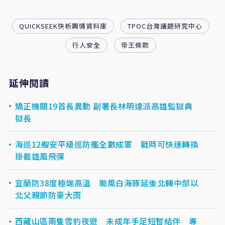
QUICKSEEK快析輿情資料庫
TPOC台灣議題研究中心
行人安全
帝王條款
延伸閱讀
矯正機關19首長異動 副署長林明達派高雄監獄典
獄長
海巡12艘安平級巡防艦全數成軍 戰時可快速轉換
掛載雄風飛彈
宜蘭防38度極端高溫 颱風白海豚延後北轉中部以
北父親節防豪大雨
西藏山區兩隻雪豹夜遊 未成年手足短暫結伴 專