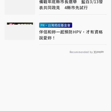
備戰年底縣市長選舉 藍白3/13發
表共同政見 4縣市先試行
PR・台灣癌症基金會
伴侶和妳一起預防HPV，才有資格
說愛妳！
Recommended by