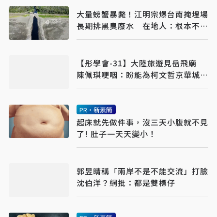
大量螃蟹暴斃！江明宗爆台南掩埋場
長期排黑臭廢水 在地人：根本不關
心漁民
【彤學會-31】大陸旅遊見岳飛廟
陳佩琪哽咽：盼能為柯文哲京華城案
平反
PR・新素簡
起床就先做件事，沒三天小腹就不見
了! 肚子一天天變小！
郭昱晴稱「兩岸不是不能交流」打臉
沈伯洋？網批：都是雙標仔