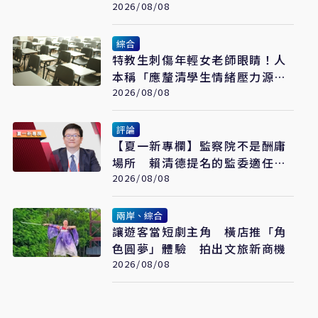
2026/08/08
綜合
特教生刺傷年輕女老師眼睛！人
本稱「應釐清學生情緒壓力源」
遭網罵爆
2026/08/08
評論
【夏一新專欄】監察院不是酬庸
場所 賴清德提名的監委適任
嗎？
2026/08/08
兩岸、綜合
讓遊客當短劇主角 橫店推「角
色圓夢」體驗 拍出文旅新商機
2026/08/08