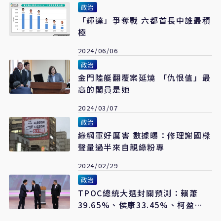
政治
「輝達」爭奪戰 六都首長中誰最積
極
2024/06/06
政治
金門陸艇翻覆案延燒 「仇恨值」最
高的閣員是她
2024/03/07
政治
綠網軍好厲害 數據曝：修理謝國樑
聲量過半來自親綠粉專
2024/02/29
政治
TPOC總統大選封關預測：賴蕭
39.65%、侯康33.45%、柯盈
26.9%