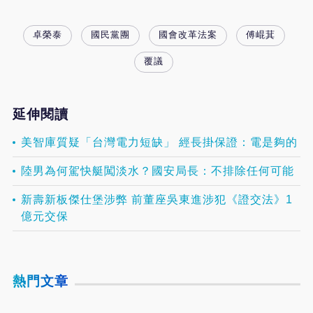
卓榮泰
國民黨團
國會改革法案
傅崐萁
覆議
延伸閱讀
美智庫質疑「台灣電力短缺」 經長掛保證：電是夠的
陸男為何駕快艇闖淡水？國安局長：不排除任何可能
新壽新板傑仕堡涉弊 前董座吳東進涉犯《證交法》1
億元交保
熱門文章