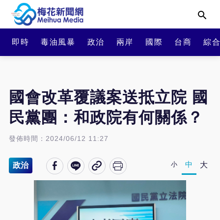
即時
毒油風暴
政治
兩岸
國際
台商
綜
國會改革覆議案送抵立院 國
民黨團：和政院有何關係？
發佈時間：2024/06/12 11:27
大
小
中
政治