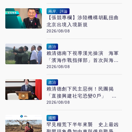
兩岸、評論
【張競專欄】涉陸機構胡亂扭曲
北京出境入境新規
2026/08/08
政治
賴清德南下視導漢光操演 海軍
「濱海作戰指揮部」首次與海巡
2026/08/08
聯合操演
政治
賴清德創下民主惡例！民團揭
「直接興建社宅恐變0戶」 劉
2026/08/08
世芳駁：以偏概全
國際
罕見糧荒下半年來襲 史上最凶
聖嬰現象疊加中東與俄烏戰爭