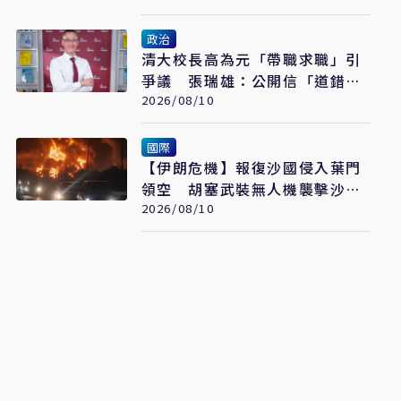
政治
清大校長高為元「帶職求職」引
爭議 張瑞雄：公開信「道錯
歉」
2026/08/10
國際
【伊朗危機】報復沙國侵入葉門
領空 胡塞武裝無人機襲擊沙國
石油設施
2026/08/10