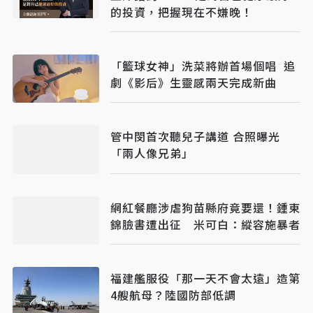
的投資，把握現在不嫌晚！
「籃球女神」洗菜將辦首場個唱 追
劇《影后》生靈感兩天完成新曲
管中閔首次聽兒子講道 合照曝光
「兩人像兄弟」
網紅餐廳涉虐狗苗縣府竟要還！鍾東
錦臉書遭出征 米可白：縱容施暴者
福建艦服役「那一天不會太遠」造第
4艘航母？陸國防部低調