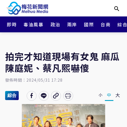
即時
毒油風暴
政治
兩岸
國際
台商
綜
拍完才知道現場有女鬼 麻瓜
陳庭妮、蔡凡熙嚇傻
發佈時間：2024/05/31 17:28
大
中
小
綜合