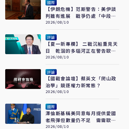
國際
【伊朗危機】范斯警告：美伊談
判雖有進展 戰爭仍處「中段」
遠未結束
2026/08/10
評論
【夏一新專欄】 二戰沉船重見天
日 乾涸的多瑙河正在警告歐洲
什麼？
2026/08/10
評論
【國戰會論壇】蔡英文「爬山政
治學」競逐權力新常態？
2026/08/10
國際
澤倫斯基稱美同意每月提供愛國
者飛彈但數量仍不足 需需歐洲
緊急補缺
2026/08/10