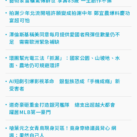
藝術家雷驤驚傳辭世 享壽85歲 一生創作不懈
拍謝少年北流開唱許願變成拍謝中年 鄭宜農爆料慶功
宴超可怕
澤倫斯基稱美同意每月提供愛國者飛彈但數量仍不
足 需需歐洲緊急補缺
環團幫光電三法「抓漏」：國家公園、山坡地、水
面、農地仍可規避環評
AI短劇引爆影視革命 銀髮族恐成「手機成癮」新
受害者
道奇豪砸重金打造銀河艦隊 總支出超越大都會
躍居MLB第一豪門
嗆葉元之女青鳥現身災區！竟身穿綠議員背心 網
諷：果然自己人