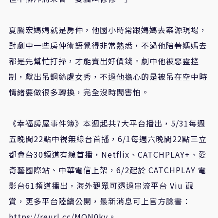
夏騰宏媽媽就是房仲，他國小時常跟媽媽去案源現場，
對劇中一些房仲術語覺得非常熟悉，不過他陪著媽媽去
都是先幫忙打掃，才能賣出好價錢。劇中他被惡靈控
制，獻出吊鋼絲處女秀，不過他擔心的是被吊在空中時
情緒要做很多轉換，完全沒時間害怕。
《幸福房屋事件簿》本週起共7大平台播出，5/31每週
五晚間22點中視無線台首播，6/1每週六晚間22點三立
都會台30頻道有線首播，Netflix、CATCHPLAY+、愛
奇藝國際站、中華電信上架，6/2起於 CATCHPLAY 電
影台61頻道播出，海外觀眾可透過串流平台 Viu 觀
賞，更多平台陸續公開，最新消息可上官方臉書：
https://reurl.cc/MON0kv
。