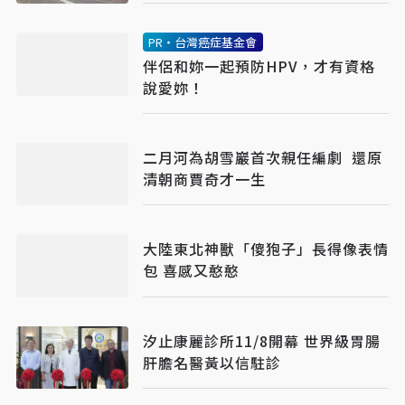
PR・台灣癌症基金會
伴侶和妳一起預防HPV，才有資格
說愛妳！
二月河為胡雪巖首次親任編劇 還原
清朝商賈奇才一生
大陸東北神獸「傻狍子」長得像表情
包 喜感又憨憨
汐止康麗診所11/8開幕 世界級胃腸
肝膽名醫黃以信駐診