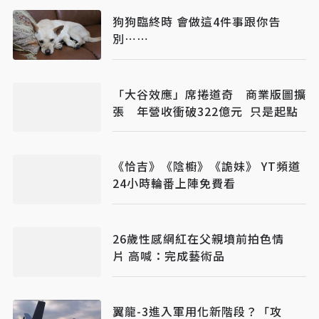
狗狗臨終時 會做這4件事跟你告
別⋯⋯
「大谷效應」席捲道奇 商業版圖擴
張 年營收衝破322億元 只是起點
《恰吉》《陰櫥》《詭妹》 YT頻道
24小時輪番上陣免費看
26歲性感網紅在父親墳前拍色情
片 高喊：完成藝術品
翼龍-3進入軍用化新階段？「攻