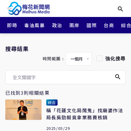
即時
毒油風暴
政治
兩岸
國際
台商
綜
搜尋結果
強化搜尋
時間範圍：
已找到3則相關結果
綜合
稱「花蓮文化局鬧鬼」找廟婆作法
局長吳勁毅竟拿業務費核銷
2025/05/29