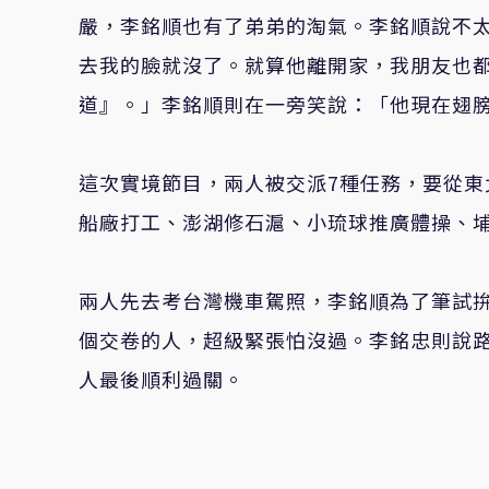
嚴，李銘順也有了弟弟的淘氣。李銘順說不
去我的臉就沒了。就算他離開家，我朋友也
道』。」李銘順則在一旁笑說：「他現在翅
這次實境節目，兩人被交派7種任務，要從
船廠打工、澎湖修石滬、小琉球推廣體操、
兩人先去考台灣機車駕照，李銘順為了筆試
個交卷的人，超級緊張怕沒過。李銘忠則說
人最後順利過關。