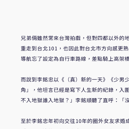
兄弟倆雖然常來台灣拍戲，但對四都以外的
重走到台北101，也因此對台北市方向感更熟
導航忘了設定為自行車路線，差點騎上高架橋
而說到李銘忠以《（真）新的一天》《少男
角」，他坦言已經是寫下人生新的紀錄，入
不入地獄誰入地獄？」李銘順聽了直呼：「
至於李銘忠年初向交往10年的圈外女友求婚