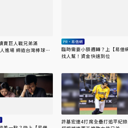
PR・易借網
讀賣巨人戰兄弟滿
臨時需要小額週轉？上【易借
90人進場 締造台灣棒球史
找人幫！資金快速到位
網
許基宏連4打席全壘打追平紀錄
租差一點？快上【易借