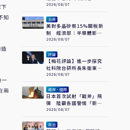
委會：不勞費心
2026/08/07
掌下
不知
台商
美對多晶矽祭15%關稅新
制 經濟部：半導體影響
可控、太陽能產業衝擊有
2026/08/07
限
港造
評論
【梅花評論】進一步探究
社科院台研所長朱衛東的
「不統而統」
2026/08/07
後一
在兩
兩岸、國際
日本首次試射「戰斧」飛
彈 陸籲各國警惕「新型
軍國主義」發展
2026/08/07
政治