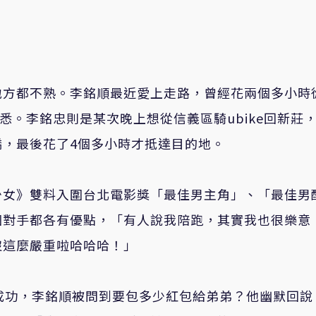
地方都不熟。李銘順最近愛上走路，曾經花兩個多小時
悉。李銘忠則是某次晚上想從信義區騎ubike回新莊
，最後花了4個多小時才抵達目的地。
少女》雙料入圍台北電影獎「最佳男主角」、「最佳男
圍對手都各有優點，「有人說我陪跑，其實我也很樂意
沒這麼嚴重啦哈哈哈！」
成功，李銘順被問到要包多少紅包給弟弟？他幽默回說