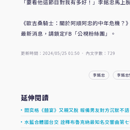
「要看他這節目對我有多好！」李銘忠馬上
《歐吉桑騎士：關於阿順阿忠的中年危機？
最新消息，請鎖定FB「公視粉絲團」。
更新時間：2024/05/25 01:50
內文字數：729
李銘忠
李銘忠
延伸閱讀
閻奕格《囍宴》又親又脫 報備男友對方沉默不語
水藍合體國台交 詮釋布魯克納最知名交響曲第七