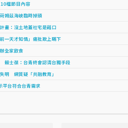
點10檔節目內容
荷姆茲海峽臨時掉頭
計畫：沒土地蓋社宅是藉口
前一天才知情」痛批欺上瞞下
辦全家飲食
 賴士葆：台青終會認清台獨手段
失明 網質疑「共融教育」
示平台符合台青需求