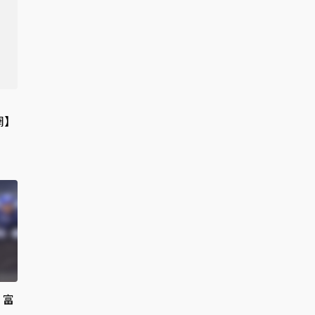
網】
 富