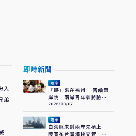
即時新聞
兩岸
忠入
「將」來在福州 智繪兩
岸情 兩岸青年家將臉譜
兄弟
繪畫大賽在福州開幕
2026/08/07
兩岸
白海豚未到兩岸先槓上
威
陸宣布台灣海峽交管 陸