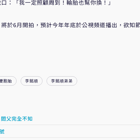
脫口：「我一定照顧周到！輪胎也幫你換！」
》將於6月開拍，預計今年年底於公視頻道播出，欲知
雙胞胎
李銘順
李銘順弟弟
 閻父完全不知
號