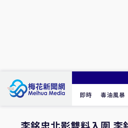
即時
毒油風暴
李銘忠北影雙料入圍 李