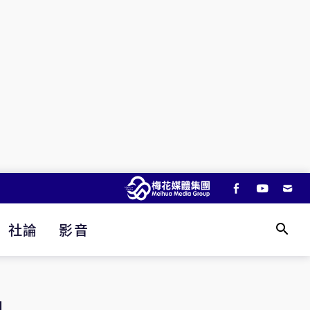
社論
影音
」