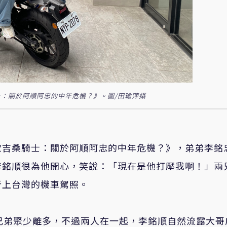
：關於阿順阿忠的中年危機？》。圖/田瑜萍攝
歐吉桑騎士：關於阿順阿忠的中年危機？》，弟弟李銘
李銘順很為他開心，笑說：「現在是他打壓我啊！」兩
考上台灣的機車駕照。
兄弟聚少離多，不過兩人在一起，李銘順自然流露大哥