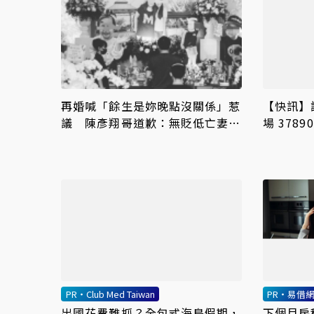
再婚喊「餘生是妳晚點沒關係」惹
【快訊】
議 陳彥翔哥道歉：無貶低亡妻的
場 378
意圖
紀錄
PR・Club Med Taiwan
PR・易借
出國花費難抓？全包式海島假期，
下個月房