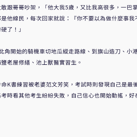
太敢跟哥哥吵架，「他大我5歲，又比我高很多，一巴
都是他線民，每次回家就說：『你不要以為做什麼事我
膀硬了！」
東北角開始的騎機車切地瓜縱走路線、到旗山造刀、小
埔鹽老屋修繕、池上獸醫實習生。
拚命K書練習被老婆范文芳笑，考試時則發現自己是最
路考時看其他考生紛紛失敗，自己信心也開始動搖，好