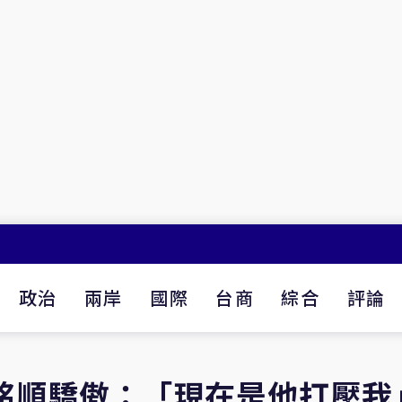
政治
兩岸
國際
台商
綜合
評論
銘順驕傲：「現在是他打壓我