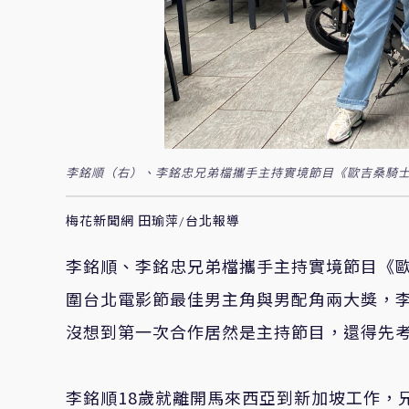
李銘順（右）、李銘忠兄弟檔攜手主持實境節目《歐吉桑騎士
梅花新聞網 田瑜萍/台北報導
李銘順、李銘忠兄弟檔攜手主持實境節目《
圍台北電影節最佳男主角與男配角兩大獎，
沒想到第一次合作居然是主持節目，還得先
李銘順18歲就離開馬來西亞到新加坡工作，