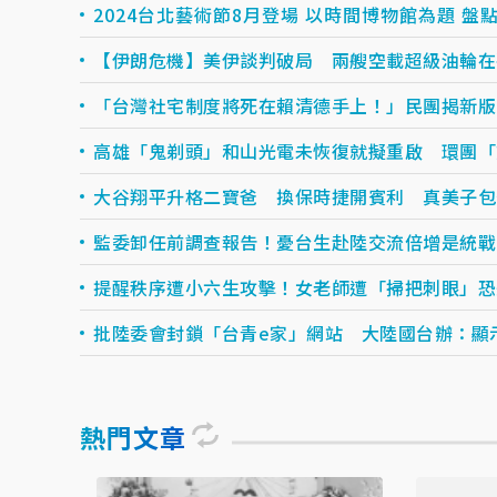
2024台北藝術節8月登場 以時間博物館為題 盤
【伊朗危機】美伊談判破局 兩艘空載超級油輪在
「台灣社宅制度將死在賴清德手上！」民團揭新版
高雄「鬼剃頭」和山光電未恢復就擬重啟 環團「
大谷翔平升格二寶爸 換保時捷開賓利 真美子包
監委卸任前調查報告！憂台生赴陸交流倍增是統戰
提醒秩序遭小六生攻擊！女老師遭「掃把刺眼」恐
批陸委會封鎖「台青e家」網站 大陸國台辦：顯
熱門文章