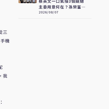
蔡英文一口氣接3個競總
主委用意何在？孫榮富：
想「進場」接黨主席
2026/08/07
從三
，手機
配
，我
：