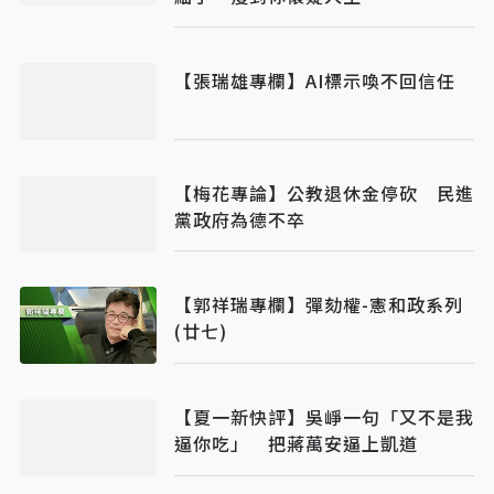
【張瑞雄專欄】AI標示喚不回信任
【梅花專論】公教退休金停砍 民進
黨政府為德不卒
【郭祥瑞專欄】彈劾權-憲和政系列
(廿七)
【夏一新快評】吳崢一句「又不是我
逼你吃」 把蔣萬安逼上凱道