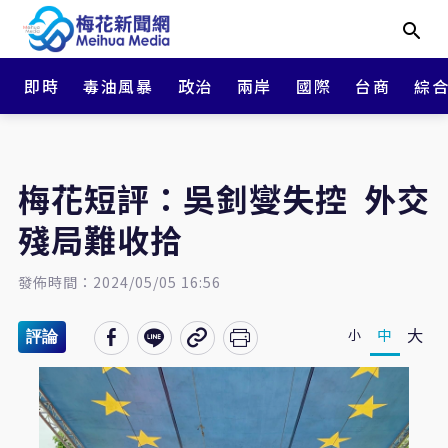
即時
毒油風暴
政治
兩岸
國際
台商
綜
梅花短評：吳釗燮失控 外交
殘局難收拾
發佈時間：2024/05/05 16:56
大
中
小
評論