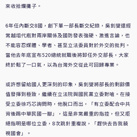
來收拾爛攤子。
6年任內斷交8國，創下單一部長斷交紀錄，吳釗燮還經
常越俎代庖對兩岸關係及國防發表強硬、激進言論，也
不能容忍媒體、學者、甚至立法委員對於外交的批判。
當他去年底宣布520總統就職後將卸任外交部長，大家
終於鬆了一口氣，以為台灣外交從此可回歸專業。
或許想留給國人更深刻的印象，吳釗燮將部長的剩餘價
值發揮到極致，繼續在立法院與國民黨立委對嗆。在接
受立委徐巧芯詢問時，他脫口而出，「有立委配合中共
背後踢中華民國一腳」，這是非常嚴重的指控，但又拒
絕指明是哪位立委，8次跳針重複說，「趕快去告我藐
視國會」。