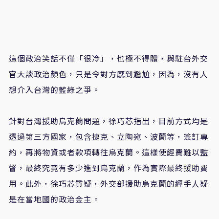
這個政治笑話不僅「很冷」，也極不得體，與駐台外交
官大談政治顏色，只是令對方感到尷尬，因為，沒有人
想介入台灣的藍綠之爭。
針對台灣援助烏克蘭問題，徐巧芯指出，目前方式均是
透過第三方國家，包含捷克、立陶宛、波蘭等，簽訂專
約，再將物資或者款項轉往烏克蘭。這樣使經費難以監
督，最終究竟有多少進到烏克蘭，作為實際最終援助費
用。此外，徐巧芯質疑，外交部援助烏克蘭的經手人疑
是在當地國的政治金主。