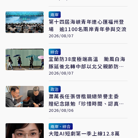
兩岸
第十四屆海峽青年連心匯福州登
場 逾1100名兩岸青年參與交流
2026/08/07
綜合
宜蘭防38度極端高溫 颱風白海
豚延後北轉中部以北父親節防豪
大雨
2026/08/07
政治
蕭萬長任張啓楷競總榮譽主委
贈紀念錶勉「珍惜時間、認真打
拚」
2026/08/06
兩岸、綜合
大陸AI短劇第一季上線12.8萬