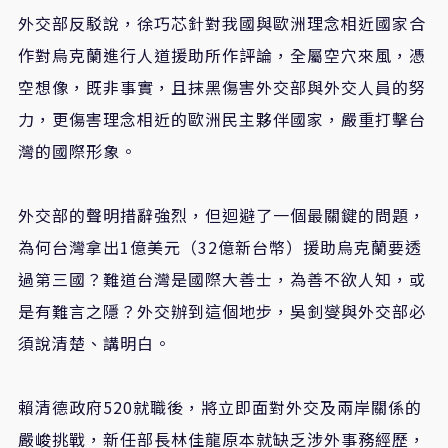
外交部反駁說，徐巧芯針對我國與歐洲理念相近國家合
作對烏克蘭進行人道援助所作評論，全屬空穴來風，憑
空想像，既非事實，且抹黑傷害外交部與外交人員的努
力，更傷害理念相近的歐洲民主夥伴國家，嚴重打擊台
灣的國際形象。
外交部的聲明措辭強烈，但迴避了一個最關鍵的問題，
為何台灣拿出1億美元（32億新台幣）援助烏克蘭要透
過第三國？難道台灣是國際大善士，為善不欲人知，或
是有難言之隱？外交辦到這個地步，吳釗燮與外交部必
須說清楚、講明白。
賴清德政府520就職後，將立即面對外交及兩岸關係的
嚴峻挑戰，新任部長林佳龍原本就缺乏涉外事務經歷，