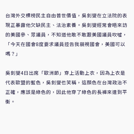
台灣外交標榜民主自由普世價值，吳釗燮在立法院的表
現正暴露他欠缺民主、法治素養。吳釗燮經常會晤來訪
的美國參、眾議員，不知道他敢不敢跟美國議員吹噓，
「今天在國會8度要求議員控告我藐視國會，美國可以
嗎？」
吳釗燮4日出席「歐洲節」穿上活動上衣，因為上衣是
代表歐盟的藍色，吳釗燮也笑稱，這顏色在台灣政治不
正確，應該是綠色的，因此他穿了綠色的長褲來達到平
衡。