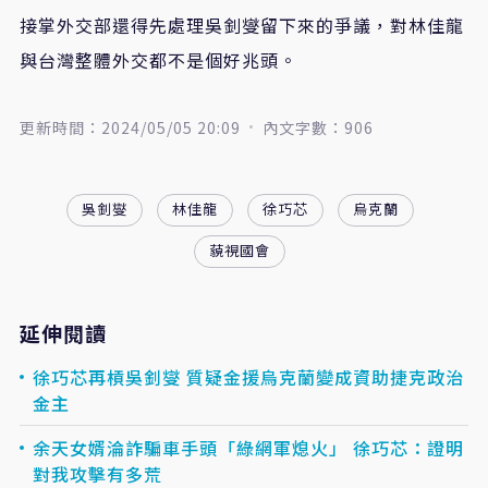
接掌外交部還得先處理吳釗燮留下來的爭議，對林佳龍
與台灣整體外交都不是個好兆頭。
更新時間：2024/05/05 20:09
內文字數：906
吳釗燮
林佳龍
徐巧芯
烏克蘭
藐視國會
延伸閱讀
徐巧芯再槓吳釗燮 質疑金援烏克蘭變成資助捷克政治
金主
余天女婿淪詐騙車手頭「綠網軍熄火」 徐巧芯：證明
對我攻擊有多荒