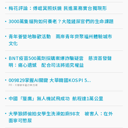
梅花評論：傅崐萁照妖鏡 民進黨務實台獨現形
3000萬隻貓狗如何養老？大陸鏟屎官們的生命課題
青年薈營地聯歡活動 兩岸青年齊聚福州體驗城市
文化
BNT疫苗500萬劑採購案爆詐騙疑雲 慈濟首發聲
明：痛心遺憾 配合司法將追究權益
009829掌握AI關鍵 大華韓國KOSPI 5...
PR・大華銀全能行銷方案
中國「獵鷹」無人機試飛成功 航程達1萬公里
大學狼師偷拍女學生洗澡如廁98次 被害人：在外
面寧可憋尿