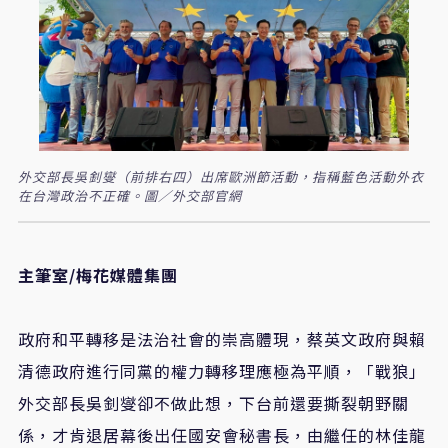
外交部長吳釗燮（前排右四）出席歐洲節活動，指稱藍色活動外衣
在台灣政治不正確。圖／外交部官網
主筆室/梅花媒體集團
政府和平轉移是法治社會的崇高體現，蔡英文政府與賴
清德政府進行同黨的權力轉移理應極為平順，「戰狼」
外交部長吳釗燮卻不做此想，下台前還要撕裂朝野關
係，才肯退居幕後出任國安會秘書長，由繼任的林佳龍