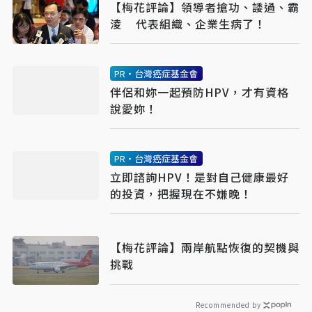
【梅花評論】領導者搶功、諉過、霸
淩 代表組織、企業生病了！
PR・台灣癌症基金會
伴侶和妳一起預防HPV，才有資格
說愛妳！
PR・台灣癌症基金會
立即諮詢HPV！是對自己健康最好
的投資，把握現在不嫌晚！
【梅花評論】兩岸航點恢復的契機與
挑戰
Recommended by