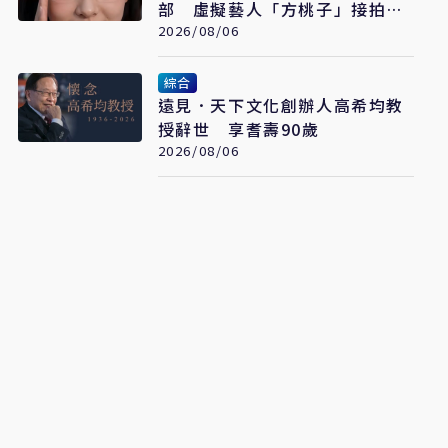
部 虛擬藝人「方桃子」接拍美
瞳廣告
2026/08/06
綜合
遠見．天下文化創辦人高希均教
授辭世 享耆壽90歲
2026/08/06