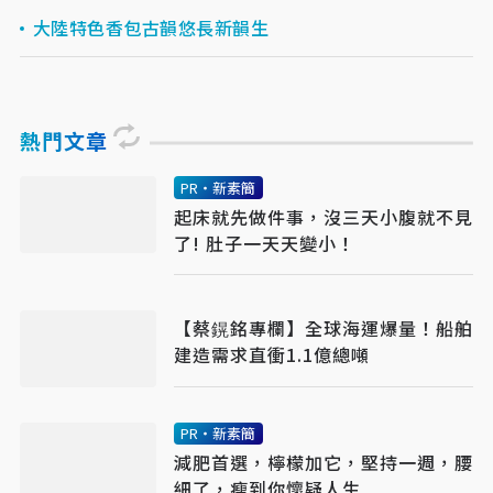
大陸特色香包古韻悠長新韻生
熱門文章
PR・新素簡
起床就先做件事，沒三天小腹就不見
了! 肚子一天天變小！
【蔡鎤銘專欄】全球海運爆量！船舶
建造需求直衝1.1億總噸
PR・新素簡
減肥首選，檸檬加它，堅持一週，腰
細了，瘦到你懷疑人生