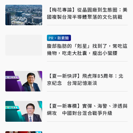
【梅花專論】從晶圓廠到生態圈：美
國複製台灣半導體聚落的文化挑戰
PR・新素簡
腹部脂肪的「剋星」找到了，常吃這
幾物，吃走大肚囊，瘦出小蠻腰
【夏一新快評】飛虎隊85周年：北
京紀念 台灣記憶漸淡
【夏一新專欄】實彈、海警、滲透與
網攻 中國對台混合戰爭升級