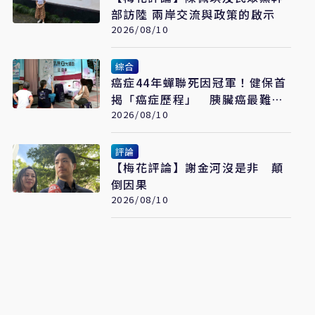
部訪陸 兩岸交流與政策的啟示
2026/08/10
綜合
癌症44年蟬聯死因冠軍！健保首
揭「癌症歷程」 胰臟癌最難
治、肺癌驚見院際差41.8個百分
2026/08/10
點
評論
【梅花評論】謝金河沒是非 顛
倒因果
2026/08/10