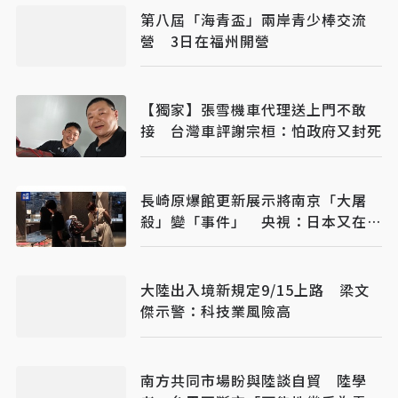
第八屆「海青盃」兩岸青少棒交流
營 3日在福州開營
【獨家】張雪機車代理送上門不敢
接 台灣車評謝宗桓：怕政府又封死
長崎原爆館更新展示將南京「大屠
殺」變「事件」 央視：日本又在偷
改歷史
大陸出入境新規定9/15上路 梁文
傑示警：科技業風險高
南方共同市場盼與陸談自貿 陸學