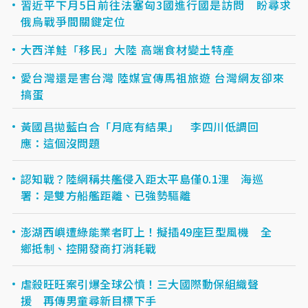
習近平下月5日前往法塞匈3國進行國是訪問 盼尋求
俄烏戰爭間關鍵定位
大西洋鮭「移民」大陸 高端食材變土特產
愛台灣還是害台灣 陸媒宣傳馬祖旅遊 台灣網友卻來
搞蛋
黃國昌拋藍白合「月底有結果」 李四川低調回
應：這個沒問題
認知戰？陸網稱共艦侵入距太平島僅0.1浬 海巡
署：是雙方船艦距離、已強勢驅離
澎湖西嶼遭綠能業者盯上！擬插49座巨型風機 全
鄉抵制、控開發商打消耗戰
虐殺旺旺案引爆全球公憤！三大國際動保組織聲
援 再傳男童尋新目標下手