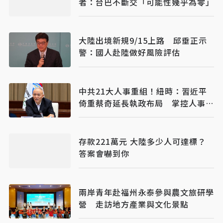
者：台巴不斷交「可能性幾乎為零」
大陸出境新規9/15上路 邱垂正示
警：國人赴陸做好風險評估
中共21大人事重組！紐時：習近平
倚重蔡奇延長執政布局 掌控人事與
忠誠審查機制
存款221萬元 大陸多少人可達標？
答案會嚇到你
兩岸青年赴福州永泰參與農文旅研學
營 走訪地方產業與文化景點