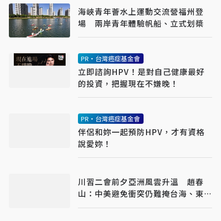
海峽青年薈水上運動交流營福州登
場 兩岸青年體驗帆船、立式划槳
PR・台灣癌症基金會
立即諮詢HPV！是對自己健康最好
的投資，把握現在不嫌晚！
PR・台灣癌症基金會
伴侶和妳一起預防HPV，才有資格
說愛妳！
川習二會前夕亞洲風雲升溫 趙春
山：中美避免衝突仍難掩台海、東
海、南海風險