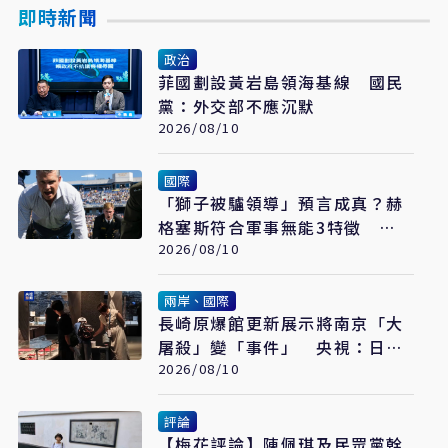
即時新聞
政治
菲國劃設黃岩島領海基線 國民
黨：外交部不應沉默
2026/08/10
國際
「獅子被驢領導」預言成真？赫
格塞斯符合軍事無能3特徵
《軍事無能心理學》半世紀後受
2026/08/10
矚目
兩岸、國際
長崎原爆館更新展示將南京「大
屠殺」變「事件」 央視：日本
又在偷改歷史
2026/08/10
評論
【梅花評論】陳佩琪及民眾黨幹