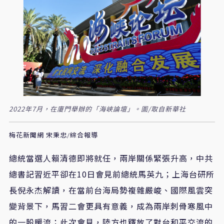
2022年7月，在廈門舉辦的「海峽論壇」。圖/取自新華社
梅花新聞網 宋秉忠/綜合報導
總統當選人賴清德即將就任，兩岸關係緊張升高，中共
總書記習近平卻在
10
日會見前總統馬英九；上海台研所
長倪永杰解讀，在當前台海局勢複雜嚴峻、國際風雲突
變背景下，馬習二會更具有意義，成為兩岸刺骨寒風中
的一股暖流；此次會見，陸方也釋放了對台和平交流的