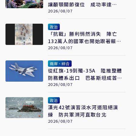
讓顳顎關節復位 成功率達
97%
2026/08/07
政治
「抗戰」勝利悄然消失 陣亡
132萬人的國軍也開始跟著賴清
德喊「終戰」了
2026/08/07
兩岸、綜合
從紅旗-19到殲-35A 陸推整體
防務體系出口 巴基斯坦成首要
合作案例
2026/08/07
政治
漢光42號演習淡水河道阻絕演
練 防共軍溯河直取台北
2026/08/07