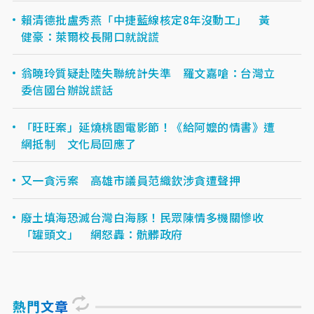
賴清德批盧秀燕「中捷藍線核定8年沒動工」 黃
健豪：萊爾校長開口就說謊
翁曉玲質疑赴陸失聯統計失準 羅文嘉嗆：台灣立
委信國台辦說謊話
「旺旺案」延燒桃園電影節！《給阿嬤的情書》遭
網抵制 文化局回應了
又一貪污案 高雄市議員范織欽涉貪遭聲押
廢土填海恐滅台灣白海豚！民眾陳情多機關慘收
「罐頭文」 網怒轟：骯髒政府
熱門文章