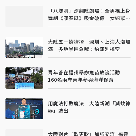
「八塊肌」炸翻陸劇場！全男裸上身
舞劇《嘆春風》吸金破億 女觀眾狂
喊：終於懂武則天
大陸五一擠擠擠 深圳、上海人潮爆
滿 多地景區急喊：約滿別撲空
青年薈在福州舉辦魚苗放流活動
160名兩岸青年參與海洋保育
用魔法打敗魔法 大陸新潮「滅蚊神
器」迭出
大陸對台「軟更軟」加強交流 福建