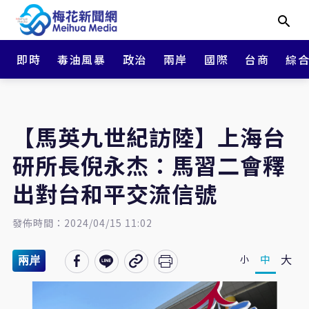
即時
毒油風暴
政治
兩岸
國際
台商
綜
【馬英九世紀訪陸】上海台
研所長倪永杰：馬習二會釋
出對台和平交流信號
發佈時間：2024/04/15 11:02
大
中
小
兩岸