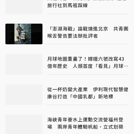
旅行社到馬祖踩線
「澎湖海戰」論戰燒進北京 共青團
喉舌警告要法辦批評者
月球地圖重畫了！嫦娥六號改寫43
億年歷史 人類首度「看見」月球深
部
從一杯奶變大產業 伊利現代智慧健
康谷打造「中國乳都」新地標
海峽青年薈水上運動交流營福州登
場 兩岸青年體驗帆船、立式划槳