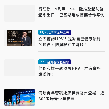
從紅旗-19到殲-35A 陸推整體防務
體系出口 巴基斯坦成首要合作案例
PR・台灣癌症基金會
立即諮詢HPV！是對自己健康最好
的投資，把握現在不嫌晚！
PR・台灣癌症基金會
伴侶和妳一起預防HPV，才有資格
說愛妳！
海峽青年薈跳繩錦標賽福州登場 近
600兩岸青少年參賽