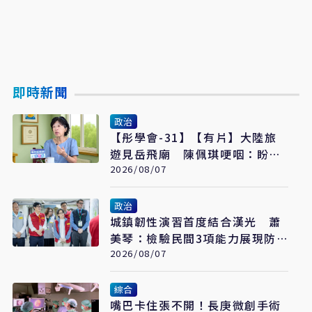
即時新聞
政治
【彤學會-31】【有片】大陸旅
遊見岳飛廟 陳佩琪哽咽：盼能
為柯文哲京華城案平反
2026/08/07
政治
城鎮韌性演習首度結合漢光 蕭
美琴：檢驗民間3項能力展現防
衛韌性
2026/08/07
綜合
嘴巴卡住張不開！長庚微創手術