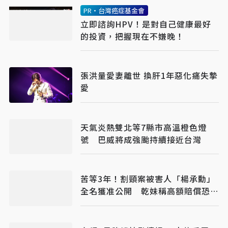
PR・台灣癌症基金會
立即諮詢HPV！是對自己健康最好
的投資，把握現在不嫌晚！
張洪量愛妻離世 換肝1年惡化痛失摯
愛
天氣炎熱雙北等7縣市高溫橙色燈
號 巴威將成強颱持續接近台灣
苦等3年！割頸案被害人「楊承勳」
全名獲准公開 乾妹稱高額賠償恐毀
她未來