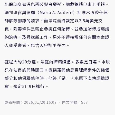
出庭時身著深色西裝與白襯衫，腳戴鐐銬但未上手銬。
聯邦法官奧德羅（
Maria A. Audero
）批准水原委任律
師解除腳鐐的請求。而法院最終裁定以
2.5
萬美元交
保，附帶條件是禁止參與任何賭博、並參加賭博成癮諮
詢治療、及尋找新工作，另外不得接觸任何有關本案證
人或受害者，包含大谷翔平在內。
庭程大約
10
分鐘，法庭內擠滿媒體，多數是日媒。水原
只在法官詢問時開口。奧德羅問他是否理解案件的幾個
部分和他保釋條件時，他答「是」。水原下次傳訊聽證
會，預定
5
月
9
日進行。
更新時間：2026/01/20 16:09
內文字數：567