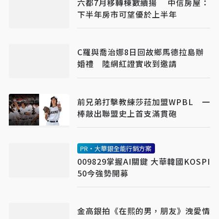
六都7月移轉棟數續揚 中信房屋：
下半年房市可望優於上半年
C羅與喬治娜8日回故鄉馬德拉島辦
婚禮 陸網紅證實收到邀請
前兄弟打擊教練莎菈加盟WPBL 一
棒敲出聯盟史上首支滿貫砲
PR・大華銀全能行銷方案
009829掌握AI關鍵 大華韓國KOSPI
50今強勢開募
金高銀拍《在熙的男，朋友》洩愛情