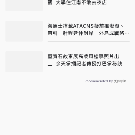
觀 大學住江南不敢去夜店
海馬士搭載ATACMS擬前推澎湖、
東引 射程延伸對岸 外島成戰略前
哨
藍寶石故事展高凌風槍擊照片出
土 余天掌摑記者傳授打巴掌秘訣
Recommended by