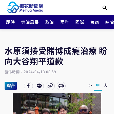
即時
毒油風暴
政治
兩岸
國際
台商
綜
水原須接受賭博成癮治療 盼
向大谷翔平道歉
發佈時間：2024/04/13 08:59
大
中
小
綜合