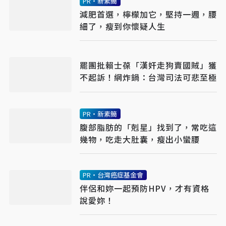
PR・新素簡
減肥首選，檸檬加它，堅持一週，腰
細了，瘦到你懷疑人生
罷團批賴士葆「漢奸走狗賣國賊」獲
不起訴！網炸鍋：台灣司法可悲至極
PR・新素簡
腹部脂肪的「剋星」找到了，常吃這
幾物，吃走大肚囊，瘦出小蠻腰
PR・台灣癌症基金會
伴侶和妳一起預防HPV，才有資格
說愛妳！