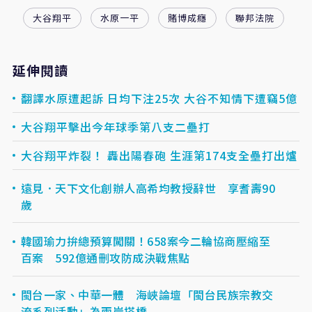
大谷翔平
水原一平
賭博成癮
聯邦法院
延伸閱讀
翻譯水原遭起訴 日均下注25次 大谷不知情下遭竊5億
大谷翔平擊出今年球季第八支二壘打
大谷翔平炸裂！ 轟出陽春砲 生涯第174支全壘打出爐
遠見．天下文化創辦人高希均教授辭世 享耆壽90
歲
韓國瑜力拚總預算闖關！658案今二輪協商壓縮至
百案 592億通刪攻防成決戰焦點
閩台一家、中華一體 海峽論壇「閩台民族宗教交
流系列活動」為兩岸搭橋