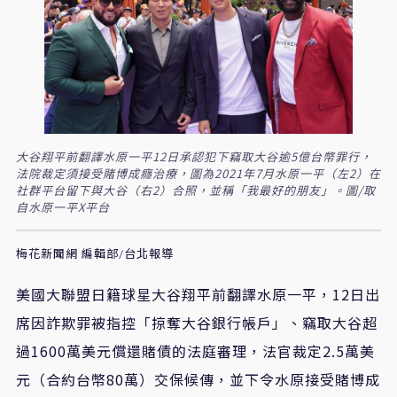
大谷翔平前翻譯水原一平12日承認犯下竊取大谷逾5億台幣罪行，
法院裁定須接受賭博成癮治療，圖為2021年7月水原一平（左2）在
社群平台留下與大谷（右2）合照，並稱「我最好的朋友」。圖/取
自水原一平X平台
梅花新聞網 編輯部/台北報導
美國大聯盟日籍球星大谷翔平前翻譯水原一平，
12
日出
席因詐欺罪被指控「掠奪大谷銀行帳戶」、竊取大谷超
過
1600
萬美元償還賭債的法庭審理，法官裁定
2.5
萬美
元（合約台幣
80
萬）交保候傳，並下令水原接受賭博成