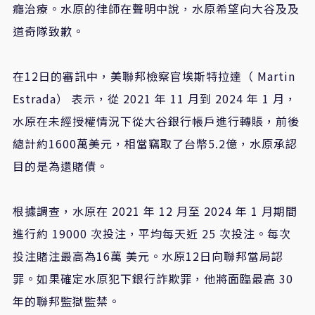
癮治療。水原的律師在聲明中說，水原希望向大谷及及
道奇隊致歉。
在
12
日的審訊中，美聯邦檢察官埃斯特拉達（
Martin
Estrada
）
表示，從
2021
年
11
月到
2024
年
1
月，
水原在未經授權情況下從大谷銀行帳戶進行轉賬，前後
總計約
1600
萬美元，相當竊取了台幣
5.2
億，水原承認
目的是為還賭債。
根據調查，水原在
2021
年
12
月至
2024
年
1
月期間
進行約
19000
次投注，平均每天近
25
次投注。每次
投注賭注最高為
16
萬
美元。水原
12
日向聯邦當局認
罪。如果確定水原犯下銀行詐欺罪，他將面臨最高
30
年的聯邦監獄監禁。