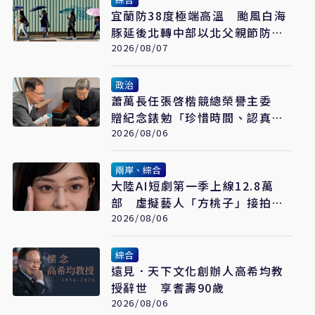
宜蘭防38度極端高溫 颱風白海
豚延後北轉中部以北父親節防豪
大雨
2026/08/07
政治
蕭萬長任張啓楷競總榮譽主委
贈紀念錶勉「珍惜時間、認真打
拚」
2026/08/06
兩岸、綜合
大陸AI短劇第一季上線12.8萬
部 虛擬藝人「方桃子」接拍美
瞳廣告
2026/08/06
綜合
遠見．天下文化創辦人高希均教
授辭世 享耆壽90歲
2026/08/06