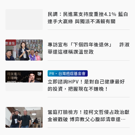
民調：民進黨支持度重挫4.1％ 藍白
連手大贏綠 與獨派不滿賴有關
專訪宣布「下個四年後退休」 許淑
華還這樣稱讚溫世政
PR・台灣癌症基金會
立即諮詢HPV！是對自己健康最好
的投資，把握現在不嫌晚！
當庭打臉檢方！控柯文哲侵占政治獻
金被戳破 博弈教父心腹邱清章還原
送錢始末