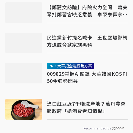
【鄭麗文訪陸】府院火力全開 蕭美
琴批鄭習會缺乏意義 卓榮泰轟拿國
家主權玩火
民進黨新竹提名喊卡 王世堅爆鄭朝
方遭威脅掀家族黑料
PR・大華銀全能行銷方案
009829掌握AI關鍵 大華韓國KOSPI
50今強勢開募
進口紅豆近7千噸洗產地？萬丹農會
籲政府「還消費者知情權」
Recommended by