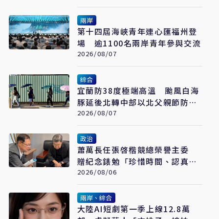
兩岸
第十四屆海峽青年連心匯福州登
場 逾1100名兩岸青年參與交流
2026/08/07
綜合
宜蘭防38度極端高溫 颱風白海
豚延後北轉中部以北父親節防豪
大雨
2026/08/07
政治
蕭萬長任張啓楷競總榮譽主委
贈紀念錶勉「珍惜時間、認真打
拚」
2026/08/06
兩岸、綜合
大陸AI短劇第一季上線12.8萬