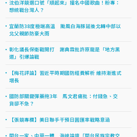
沈伯洋競選口號「順起來」撞名中國歌曲！粉專：
想統戰台灣人？
宜蘭防38度極端高溫 颱風白海豚延後北轉中部以
北父親節防豪大雨
彰化議長保衛戰開打 謝典霖批許原龍是「地方黑
道」引爆論戰
【梅花評論】習近平時期國防經費解析 維持漸進式
增長
國防部關鍵彈藥拖3年 馬文君痛批：付錢急、交
貨卻不急？
【張競專欄】美日聯手干預日圓匯率戰略意涵
閩台一家、中華一體 海峽論壇「閩台民族宗教交