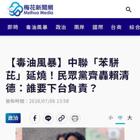
即時
毒油風暴
政治
兩岸
國際
台商
綜
【毒油風暴】中聯「苯駢
芘」延燒！民眾黨齊轟賴清
德：誰要下台負責？
發佈時間：2026/07/06 13:58
大
中
小
政治