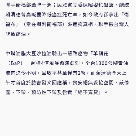
聯手衛福部蓋牌一週；民眾黨立委陳昭姿也狠酸，總統
賴清德曾高喊要降低癌症死亡率，如今政府卻拿出「衛
福布」（意在諷刺衛福部）來遮掩真相，聯手餵台灣人
吃致癌油。
中聯油脂大豆沙拉油驗出一級致癌物「苯駢芘
（BaP）」超標4倍風暴愈演愈烈，全台1300公噸毒油
流向迄今不明，回收率甚至僅有2%，而賴清德今天上
午才首度於臉書發文回應稱，食安絕無妥協空間，該停
產、下架、預防性下架及咎責「絕不寬貸」。