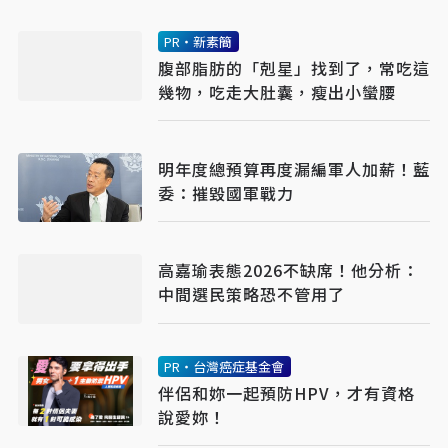
PR・新素簡
腹部脂肪的「剋星」找到了，常吃這
幾物，吃走大肚囊，瘦出小蠻腰
明年度總預算再度漏編軍人加薪！藍
委：摧毀國軍戰力
高嘉瑜表態2026不缺席！他分析：
中間選民策略恐不管用了
PR・台灣癌症基金會
伴侶和妳一起預防HPV，才有資格
說愛妳！