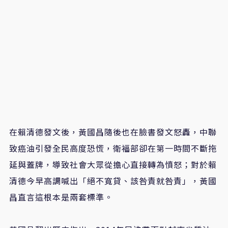
在賴清德發文後，黃國昌隨後也在臉書發文怒轟，中聯
致癌油引發全民高度恐慌，衛福部卻在第一時間不斷拖
延與蓋牌，導致社會大眾從擔心直接轉為憤怒；對於賴
清德今早高調喊出「絕不寬貸、該咎責就咎責」，黃國
昌直言這根本是兩套標準。