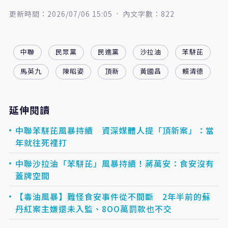
更新時間：2026/07/06 15:05
內文字數：822
中聯
民眾黨
民進黨
沙拉油
苯駢芘
馬英九
陳昭姿
頂新
黃國昌
賴清德
延伸閱讀
中聯苯駢芘風暴持續 資深媒體人提「頂新案」：當
年就往死裡打
中聯沙拉油「苯駢芘」風暴持續！蔣萬安：食安沒有
蓋牌空間
【毒油風暴】難怪食安事件從不間斷 2年半前的蘇
丹紅案主嫌還未入監、8OO萬罰款也不交