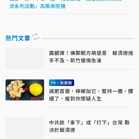
流系列活動」為兩岸搭橋
熱門文章
震撼彈！傳鄭朝方萌退意 賴清德措
手不及、新竹選情急凍
PR・新素簡
減肥首選，檸檬加它，堅持一週，腰
細了，瘦到你懷疑人生
中共欲「拿下」或「打下」台灣 取
決於賴清德