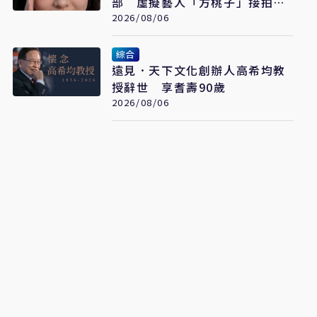
部 虛擬藝人「方桃子」接拍美
瞳廣告
2026/08/06
綜合
遠見．天下文化創辦人高希均教
授辭世 享耆壽90歲
2026/08/06