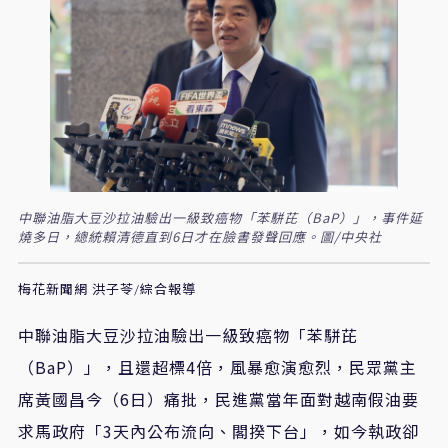
中聯油脂大豆沙拉油驗出一級致癌物「苯駢芘（BaP）」，事件延
燒多日，總統賴清德直到6日才在臉書發聲回應。圖/中央社
梅花新聞網 洪子苓/綜合報導
中聯油脂大豆沙拉油驗出一級致癌物「苯駢芘
（BaP）」，且還超標4倍，風暴愈演愈烈，民眾黨主
席黃國昌今（6日）痛批，民進黨當年面對越南假油要
求馬政府「3天內公布流向、閣揆下台」，如今執政卻