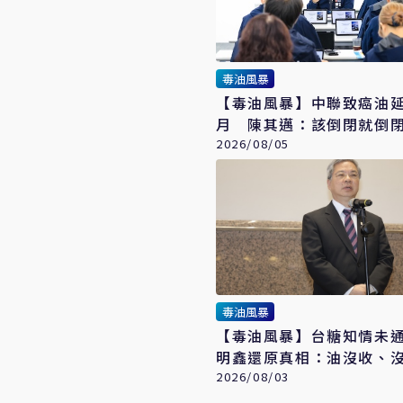
毒油風暴
【毒油風暴】中聯致癌油
月 陳其邁：該倒閉就倒
2026/08/05
毒油風暴
【毒油風暴】台糖知情未
明鑫還原真相：油沒收、
沒義務通報
2026/08/03