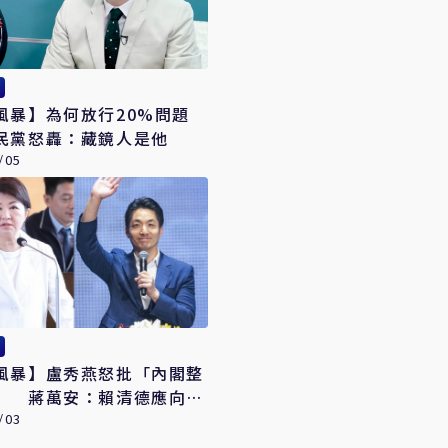
風暴】為何放行20%問題
民黨怒轟：藏鏡人是他
/05
風暴】盧秀燕怒批「內閣整
」 蔣萬安：賴清德應向國
交代
/03