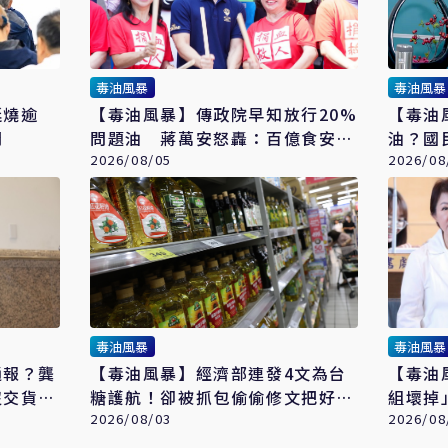
毒油風暴
毒油風暴
延燒逾
【毒油風暴】傳政院早知放行20%
【毒油
閉
問題油 蔣萬安怒轟：百億食安經
油？國
費用去哪？
2026/08/05
2026/08
毒油風暴
毒油風暴
通報？龔
【毒油風暴】經濟部連發4文為台
【毒油
沒交貨、
糖護航！卻被抓包偷偷修文把好寶
組壞掉
寶改稱「乖寶寶」
2026/08/03
人道歉
2026/08