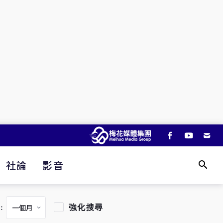
社論
影音
強化搜尋
：