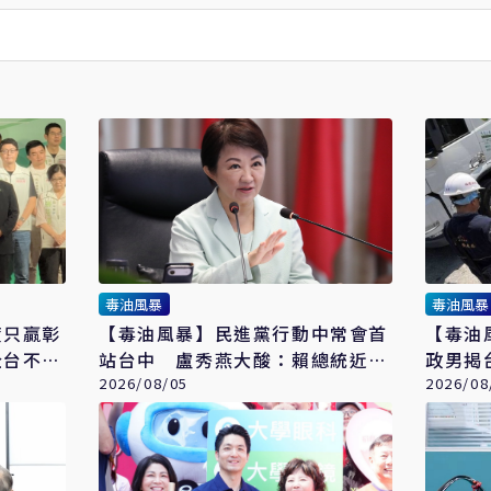
毒油風暴
毒油風暴
度只贏彰
【毒油風暴】民進黨行動中常會首
【毒油
全台不救
站台中 盧秀燕大酸：賴總統近月
政男揭
未談食安
2026/08/05
「不敢
2026/08