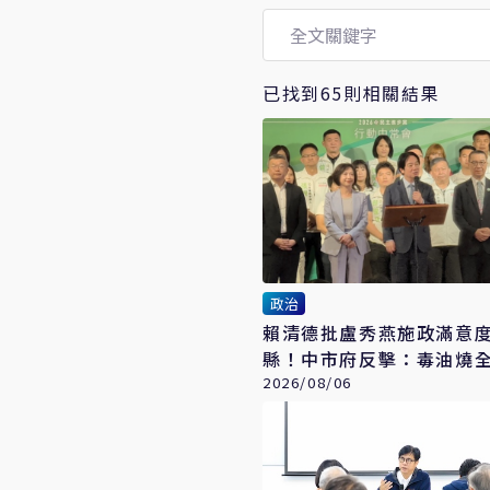
已找到65則相關結果
政治
賴清德批盧秀燕施政滿意
縣！中市府反擊：毒油燒
火 卻跑來打口水戰
2026/08/06