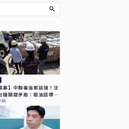
風暴】中聯毒油案延燒！沈
台糖關鍵矛盾：粗油超標
買」就代表知情
/05