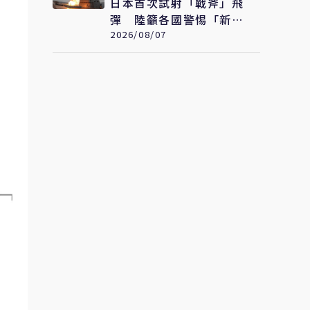
日本首次試射「戰斧」飛
彈 陸籲各國警惕「新型
軍國主義」發展
2026/08/07