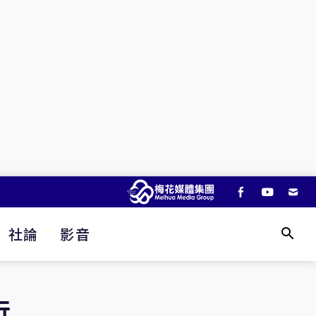
社論
影音
行