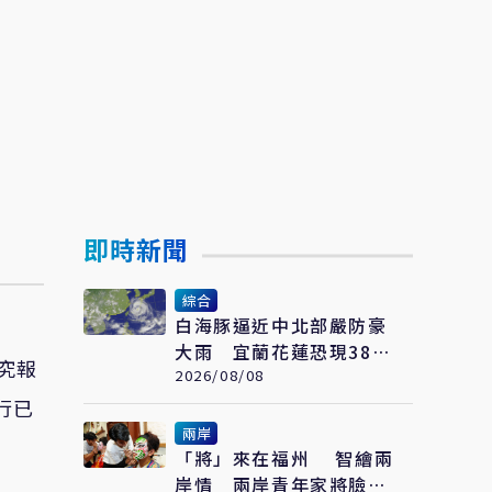
即時新聞
綜合
白海豚逼近中北部嚴防豪
大雨 宜蘭花蓮恐現38度
究報
極端高溫
2026/08/08
行已
兩岸
「將」來在福州 智繪兩
岸情 兩岸青年家將臉譜