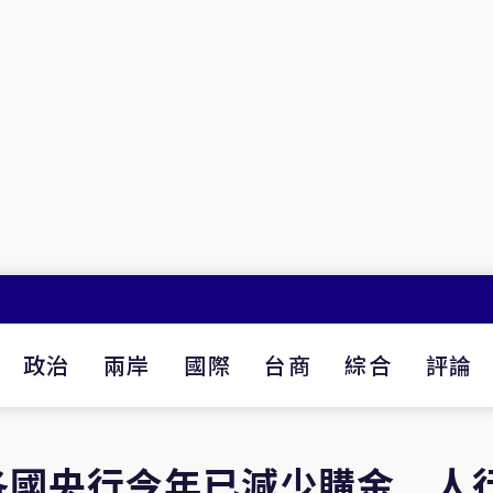
政治
兩岸
國際
台商
綜合
評論
各國央行今年已減少購金 人