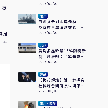
繪畫大賽在福州開幕
2026/08/07
，勿
兩岸
白海豚未到兩岸先槓上
陸宣布台灣海峽交管 陸
委會：不勞費心
2026/08/07
其是
上升
台商
美對多晶矽祭15%關稅新
制 經濟部：半導體影響
可控、太陽能產業衝擊有
2026/08/07
限
評論
【梅花評論】進一步探究
社科院台研所長朱衛東的
「不統而統」
2026/08/07
兩岸、國際