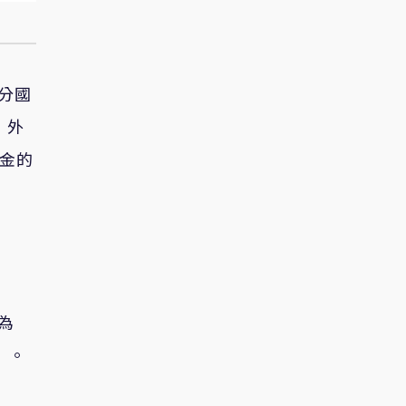
部分國
，外
黃金的
為
）。