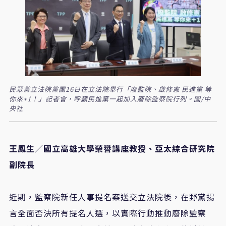
民眾黨立法院黨團16日在立法院舉行「廢監院、啟修憲 民進黨 等
你來+1！」記者會，呼籲民進黨一起加入廢除監察院行列。圖/中
央社
王鳳生∕國立高雄大學榮譽講座教授、亞太綜合研究院
副院長
近期，監察院新任人事提名案送交立法院後，在野黨揚
言全面否決所有提名人選，以實際行動推動廢除監察