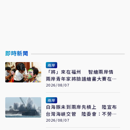
即時新聞
兩岸
「將」來在福州 智繪兩岸情
兩岸青年家將臉譜繪畫大賽在福
州開幕
2026/08/07
兩岸
白海豚未到兩岸先槓上 陸宣布
台灣海峽交管 陸委會：不勞費
心
2026/08/07