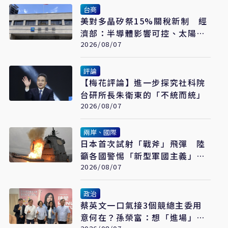
台商
美對多晶矽祭15%關稅新制 經
濟部：半導體影響可控、太陽能
產業衝擊有限
2026/08/07
評論
【梅花評論】進一步探究社科院
台研所長朱衛東的「不統而統」
2026/08/07
兩岸、國際
日本首次試射「戰斧」飛彈 陸
籲各國警惕「新型軍國主義」發
展
2026/08/07
政治
蔡英文一口氣接3個競總主委用
意何在？孫榮富：想「進場」接