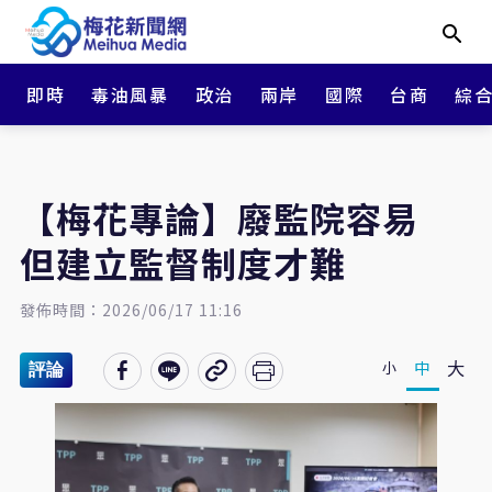
即時
毒油風暴
政治
兩岸
國際
台商
綜
【梅花專論】廢監院容易
但建立監督制度才難
發佈時間：2026/06/17 11:16
大
中
小
評論