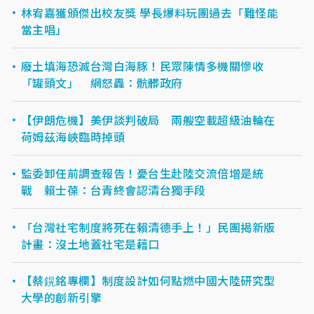
林宥嘉獲頒傑出校友獎 學長爆料玩團過去「難怪能
當主唱」
廢土填海恐滅台灣白海豚！民眾陳情多機關慘收
「罐頭文」 網怒轟：骯髒政府
【伊朗危機】美伊談判破局 兩艘空載超級油輪在
荷姆茲海峽臨時掉頭
監委卸任前調查報告！憂台生赴陸交流倍增是統
戰 賴士葆：台青終會認清台獨手段
「台灣社宅制度將死在賴清德手上！」民團揭新版
計畫：沒土地蓋社宅是藉口
【蔡鎤銘專欄】制度設計如何點燃中國大陸研究型
大學的創新引擎