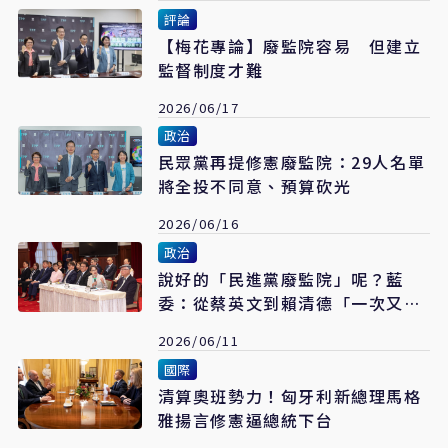
評論
【梅花專論】廢監院容易 但建立
監督制度才難
2026/06/17
政治
民眾黨再提修憲廢監院：29人名單
將全投不同意、預算砍光
2026/06/16
政治
說好的「民進黨廢監院」呢？藍
委：從蔡英文到賴清德「一次又一
次提好提滿」監委
2026/06/11
國際
清算奧班勢力！匈牙利新總理馬格
雅揚言修憲逼總統下台