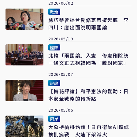
2026/06/02
政治
蘇巧慧曾提台獨修憲案遭起底 李
四川：應出面說明兩國論
2026/05/19
國際
北韓「兩國論」入憲 修憲刪除統
一條文正式視韓國為「敵對國家」
2026/05/07
評論
【梅花評論】和平憲法的鬆動：日
本安全戰略的轉折點
2026/05/06
兩岸
大象持槍掛骷髏！日自衛隊AI標誌
挨批擁戰 火速下架滅火