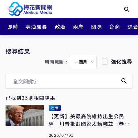
即時
毒油風暴
政治
兩岸
國際
台商
綜
搜尋結果
強化搜尋
時間範圍：
已找到35則相關結果
國際
【更新】美最高院維持出生公民
權 川普批對國家太糟糕並「恭喜
習主席勝利」
2026/07/01